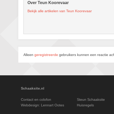
Over Teun Koorevaar
Bekijk alle artikelen van Teun Koorevaar
Alleen
geregistreerde
gebruikers kunnen een reactie ach
Schaaksite.nl
Contact en colofon
Steun Schaaksite
Webdesign:
Lennart Ootes
Huisregels