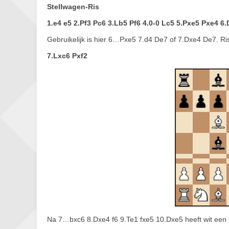
Stellwagen-Ris
1.e4 e5 2.Pf3 Pc6 3.Lb5 Pf6 4.0-0 Lc5 5.Pxe5 Pxe4 6
Gebruikelijk is hier 6…Pxe5 7.d4 De7 of 7.Dxe4 De7. Ri
7.Lxc6 Pxf2
Na 7…bxc6 8.Dxe4 f6 9.Te1 fxe5 10.Dxe5 heeft wit een p