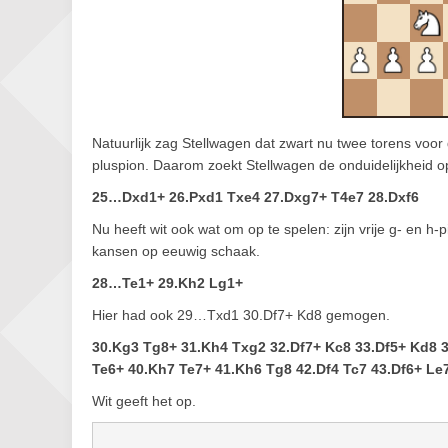
Natuurlijk zag Stellwagen dat zwart nu twee torens vo
pluspion. Daarom zoekt Stellwagen de onduidelijkheid o
25…Dxd1+ 26.Pxd1 Txe4 27.Dxg7+ T4e7 28.Dxf6
Nu heeft wit ook wat om op te spelen: zijn vrije g- en h-p
kansen op eeuwig schaak.
28…Te1+ 29.Kh2 Lg1+
Hier had ook 29…Txd1 30.Df7+ Kd8 gemogen.
30.Kg3 Tg8+ 31.Kh4 Txg2 32.Df7+ Kc8 33.Df5+ Kd8 3
Te6+ 40.Kh7 Te7+ 41.Kh6 Tg8 42.Df4 Tc7 43.Df6+ Le
Wit geeft het op.