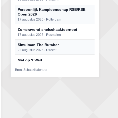
Persoonlijk Kampioenschap RSB/RSB
Open 2026
17 augustus 2026 · Rotterdam
Zomeravond snelschaaktoernooi
17 augustus 2026 · Rosmalen
Simultaan The Butcher
22 augustus 2026 · Utrecht
Mat op ‘t Wad
22 augustus 2026 · Den Burg, Texel
Bron: SchaakKalender
Open 6e Senioren-50+ Zomer-
rapidschaaktoernooi
22 augustus 2026 · Udenhout, Gemeente Tilburg
2e Utrechts kroegloperstoernooi
23 augustus 2026 · Utrecht
Open Eemlandtoernooi 2026
25 augustus 2026 · Bunschoten-Spakenburg