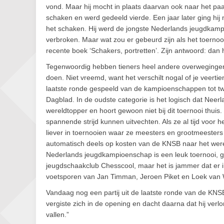
vond. Maar hij mocht in plaats daarvan ook naar het paa
schaken en werd gedeeld vierde. Een jaar later ging hij
het schaken. Hij werd de jongste Nederlands jeugdkampi
verbroken. Maar wat zou er gebeurd zijn als het toernoo
recente boek ‘Schakers, portretten’. Zijn antwoord: dan 
Tegenwoordig hebben tieners heel andere overweginge
doen. Niet vreemd, want het verschilt nogal of je veerti
laatste ronde gespeeld van de kampioenschappen tot twi
Dagblad. In de oudste categorie is het logisch dat Neerl
wereldtopper en hoort gewoon niet bij dit toernooi thu
spannende strijd kunnen uitvechten. Als ze al tijd voor 
liever in toernooien waar ze meesters en grootmeester
automatisch deels op kosten van de KNSB naar het wer
Nederlands jeugdkampioenschap is een leuk toernooi, g
jeugdschaakclub Chesscool, maar het is jammer dat er in
voetsporen van Jan Timman, Jeroen Piket en Loek van W
Vandaag nog een partij uit de laatste ronde van de KN
vergiste zich in de opening en dacht daarna dat hij ver
vallen.”