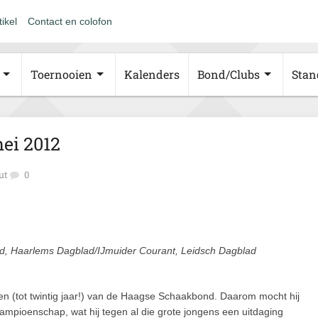
tikel
Contact en colofon
Toernooien
Kalenders
Bond/Clubs
Stan
ei 2012
ut
0
d, Haarlems Dagblad/IJmuider Courant, Leidsch Dagblad
en (tot twintig jaar!) van de Haagse Schaakbond. Daarom mocht hij
mpioenschap, wat hij tegen al die grote jongens een uitdaging