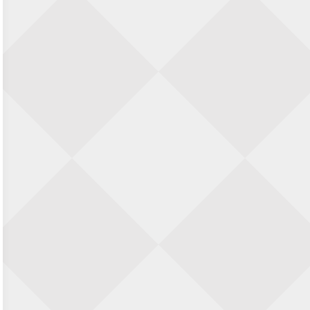
Nazomervierkampentoernooi 2026
28 augustus 2026 · Assen
KC Open
28 augustus 2026 · Haarlem
11e Goirles Weekend Kampioenschap
28 augustus 2026 · Goirle
Keisnel Schaaktoernooi
29 augustus 2026 · Amersfoort
Kroeg & Loper Leiden
30 augustus 2026 · Leiden
Open Schaakkampioenschap van
Arnhem
4 september 2026 · ARNHEM
Groninger stappenkampioenschap
5 september 2026 · Groningen