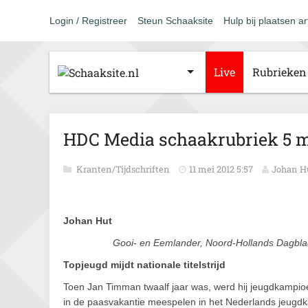
Login / Registreer
Steun Schaaksite
Hulp bij plaatsen ar
Live
Rubrieken
HDC Media schaakrubriek 5 m
Kranten/Tijdschriften
11 mei 2012 5:57
Johan H
Johan Hut
Gooi- en Eemlander, Noord-Hollands Dagbla
Topjeugd mijdt nationale titelstrijd
Toen Jan Timman twaalf jaar was, werd hij jeugdkampio
in de paasvakantie meespelen in het Nederlands jeugdka