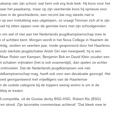
skamp van zijn school, wat hem ook erg leuk leek. Hij koos voor het
 naar het paaskamp, maar op zijn veertiende koos hij opnieuw voor
oen in de geschiedenis, een record dat nog steeds niet is
i op een mislukking was uitgelopen, zo vraagt Timman zich af in zijn
had hij zitten sippen over de gemiste kans met zijn schoolgenoten.
n om wel of niet aan het Nederlands jeugdkampioenschap mee te
en of achttien bent. Morgen wordt in het Nova College in Haarlem de
ntig, zestien en veertien jaar, mede gesponsord door het Haarlems
ands sterkste jeugdschaker Anish Giri niet meespeelt, hij is een
is. Maar Robin van Kampen, Benjamin Bok en David Klein zouden een
het schaken vrijmaken (het is ook examentijd), dan spelen ze echter
s ontmoeten. Dat de Nederlands jeugdkampioen ook niet
eldkampioenschap mag, heeft ook voor een devaluatie gezorgd. Het
oed georganiseerd met vrijwilligers van de Haarlemse
 de oudste categorie bij de toppers weinig animo is om in de
ely te treden.
SB-competitie, uit de Gooise derby BSG-HSG. Robert Ris (BSG)
loren stond. Zijn laconieke commentaar achteraf: “Dat bleek mee te