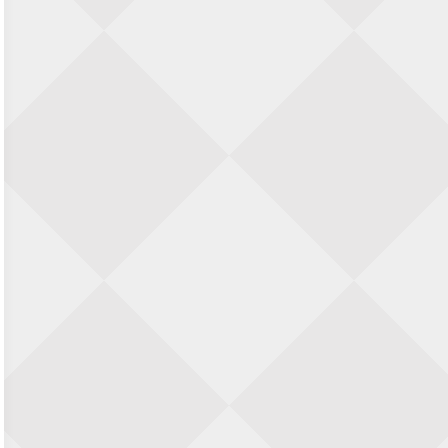
Zwolle Zuid Schaakt! Terrassentoernooi
voor duo’s
5 september 2026 · Zwolle
22e Hans Sandbrink Memorial
5 september 2026 · Utrecht
Open Kampioenschap Gouda 2026
5 september 2026 · Gouda