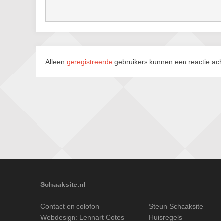
Alleen
geregistreerde
gebruikers kunnen een reactie ach
Schaaksite.nl
Contact en colofon
Steun Schaaksite
Webdesign:
Lennart Ootes
Huisregels