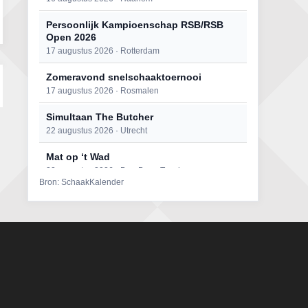
Persoonlijk Kampioenschap RSB/RSB
Open 2026
17 augustus 2026 · Rotterdam
Zomeravond snelschaaktoernooi
17 augustus 2026 · Rosmalen
Simultaan The Butcher
22 augustus 2026 · Utrecht
Mat op ‘t Wad
22 augustus 2026 · Den Burg, Texel
Bron: SchaakKalender
Open 6e Senioren-50+ Zomer-
rapidschaaktoernooi
22 augustus 2026 · Udenhout, Gemeente Tilburg
2e Utrechts kroegloperstoernooi
23 augustus 2026 · Utrecht
Open Eemlandtoernooi 2026
25 augustus 2026 · Bunschoten-Spakenburg