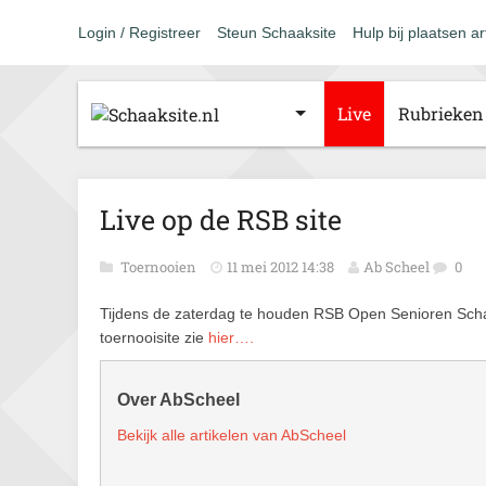
Login / Registreer
Steun Schaaksite
Hulp bij plaatsen ar
Live
Rubrieken
Live op de RSB site
Toernooien
11 mei 2012 14:38
Ab Scheel
0
Tijdens de zaterdag te houden RSB Open Senioren Schaak
toernooisite zie
hier….
Over AbScheel
Bekijk alle artikelen van AbScheel