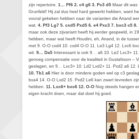
zijn repertoire.
1… Pf6 2. c4 g6 3. Pc3 d5
Maar dit was w
Grunfeld! Hij zal dus heel hard gewerkt hebben, want het
vooral gekeken hebben naar de varianten die Anand eerd
wat.
4. Pf3 Lg7 5. cxd5 Pxd5 6. e4 Pxc3 7. bxc3 c5 8.
maar ook deze zijvariant heeft hij eerder gespeeld, in
hebben, maar wat heeft Houdini, eh, Anand, in de tuss
met 9. O-O cxd4 10. cxd4 O-O 11. Le3 Lg4 12. Lxc6 bx
wit.
9… Da5
Interessant is ook 9… a6 10. Le2 Lxc3+ 11
genoeg compensatie voor de kwaliteit in Gustafsson – 
geslagen, en 9… Lxc3+ 10. Ld2 Lxd2+ 11. Pxd2 a6 12. La4
10. Tb1 a6
Hier is door mindere goden wel op c3 geslag
bxa4 14. O-O Lxd2 15. Pxd2 Le6 kan zwart tevreden zijn.
hebben.
11. Lxc6+ bxc6 12. O-O
Nog steeds hangen er 
eigen kracht doen, maar dat doet hij goed.