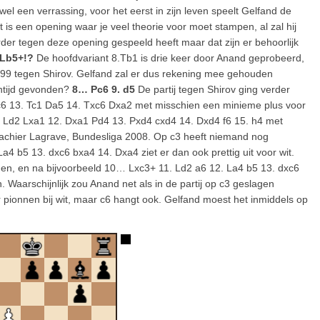
el een verrassing, voor het eerst in zijn leven speelt Gelfand de
 is een opening waar je veel theorie voor moet stampen, al zal hij
er tegen deze opening gespeeld heeft maar dat zijn er behoorlijk
 Lb5+!?
De hoofdvariant 8.Tb1 is drie keer door Anand geprobeerd,
 1999 tegen Shirov. Gelfand zal er dus rekening mee gehouden
entijd gevonden?
8… Pc6 9. d5
De partij tegen Shirov ging verder
c6 13. Tc1 Da5 14. Txc6 Dxa2 met misschien een minieme plus voor
. Ld2 Lxa1 12. Dxa1 Pd4 13. Pxd4 cxd4 14. Dxd4 f6 15. h4 met
Vachier Lagrave, Bundesliga 2008. Op c3 heeft niemand nog
 b5 13. dxc6 bxa4 14. Dxa4 ziet er dan ook prettig uit voor wit.
en, en na bijvoorbeeld 10… Lxc3+ 11. Ld2 a6 12. La4 b5 13. dxc6
 Waarschijnlijk zou Anand net als in de partij op c3 geslagen
pionnen bij wit, maar c6 hangt ook. Gelfand moest het inmiddels op