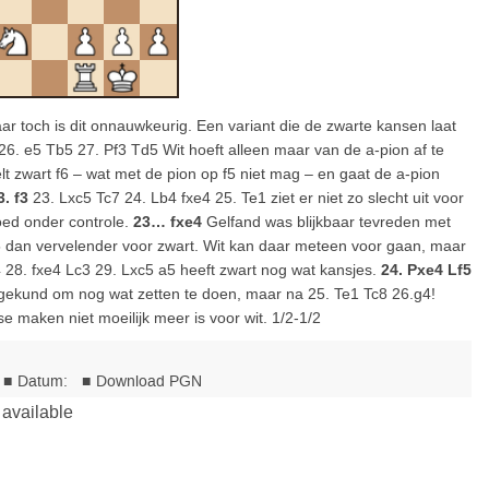
aar toch is dit onnauwkeurig. Een variant die de zwarte kansen laat
6. e5 Tb5 27. Pf3 Td5 Wit hoeft alleen maar van de a-pion af te
 zwart f6 – wat met de pion op f5 niet mag – en gaat de a-pion
3. f3
23. Lxc5 Tc7 24. Lb4 fxe4 25. Te1 ziet er niet zo slecht uit voor
goed onder controle.
23… fxe4
Gelfand was blijkbaar tevreden met
5 dan vervelender voor zwart. Wit kan daar meteen voor gaan, maar
 28. fxe4 Lc3 29. Lxc5 a5 heeft zwart nog wat kansjes.
24. Pxe4 Lf5
gekund om nog wat zetten te doen, maar na 25. Te1 Tc8 26.g4!
se maken niet moeilijk meer is voor wit. 1/2-1/2