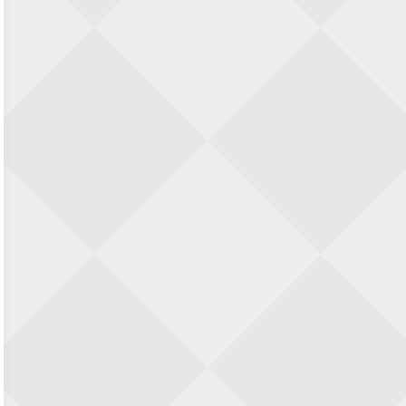
28 augustus 2026 · Haarlem
11e Goirles Weekend Kampioenschap
28 augustus 2026 · Goirle
Keisnel Schaaktoernooi
29 augustus 2026 · Amersfoort
Kroeg & Loper Leiden
30 augustus 2026 · Leiden
Open Schaakkampioenschap van
Arnhem
4 september 2026 · ARNHEM