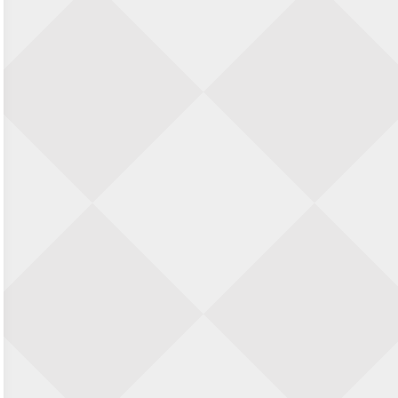
22 augustus 2026 · Den Burg, Texel
Simultaan The Butcher
22 augustus 2026 · Utrecht
Open 6e Senioren-50+ Zomer-
rapidschaaktoernooi
22 augustus 2026 · Udenhout, Gemeente Tilburg
2e Utrechts kroegloperstoernooi
23 augustus 2026 · Utrecht
Open 6e Senioren-50+ Zomer-
rapidschaaktoernooi
23 augustus 2026 · Udenhout, Gemeente Tilburg
Open Eemlandtoernooi 2026
25 augustus 2026 · Bunschoten-Spakenburg
Nazomervierkampentoernooi 2026
28 augustus 2026 · Assen
KC Open