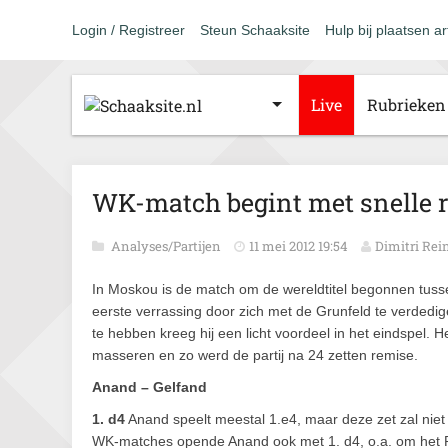
Login / Registreer
Steun Schaaksite
Hulp bij plaatsen ar
Live
Rubrieken
WK-match begint met snelle 
Analyses/Partijen
11 mei 2012 19:54
Dimitri Re
In Moskou is de match om de wereldtitel begonnen tuss
eerste verrassing door zich met de Grunfeld te verdedige
te hebben kreeg hij een licht voordeel in het eindspel. 
masseren en zo werd de partij na 24 zetten remise.
Anand – Gelfand
1. d4
Anand speelt meestal 1.e4, maar deze zet zal niet
WK-matches opende Anand ook met 1. d4, o.a. om het R