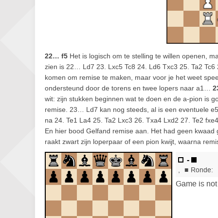
22… f5
Het is logisch om te stelling te willen openen, m
zien is 22… Ld7 23. Lxc5 Tc8 24. Ld6 Txc3 25. Ta2 Tc6 2
komen om remise te maken, maar voor je het weet speelt
ondersteund door de torens en twee lopers naar a1…
2
wit: zijn stukken beginnen wat te doen en de a-pion is 
remise. 23… Ld7 kan nog steeds, al is een eventuele e
na 24. Te1 La4 25. Ta2 Lxc3 26. Txa4 Lxd2 27. Te2 fxe4
En hier bood Gelfand remise aan. Het had geen kwaad 
raakt zwart zijn loperpaar of een pion kwijt, waarna remi