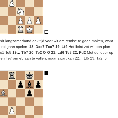
ordt langzamerhand ook tijd voor wit om remise te gaan maken, want
n rol gaan spelen.
18. Dxc7 Txc7 19. Lf4
Het liefst zet wit een pion
Te1 Te8
19… Tb7 20. Tc2 O-O 21. Ld6 Te8 22. Pd2
Met de loper op
een Te7 om e5 aan te vallen, maar zwart kan 22… Lf5 23. Ta2 f6