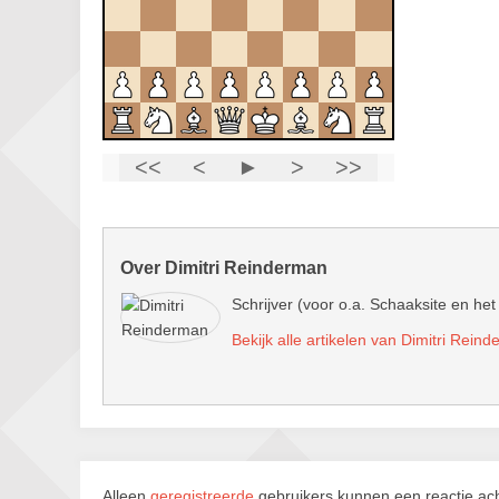
Over Dimitri Reinderman
Schrijver (voor o.a. Schaaksite en het
Bekijk alle artikelen van Dimitri Rein
Alleen
geregistreerde
gebruikers kunnen een reactie ach