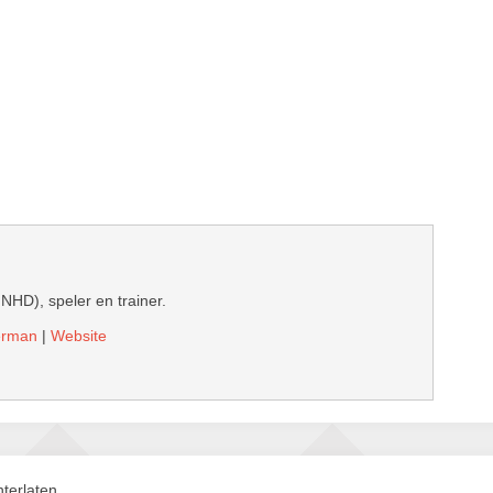
 NHD), speler en trainer.
derman
|
Website
terlaten.