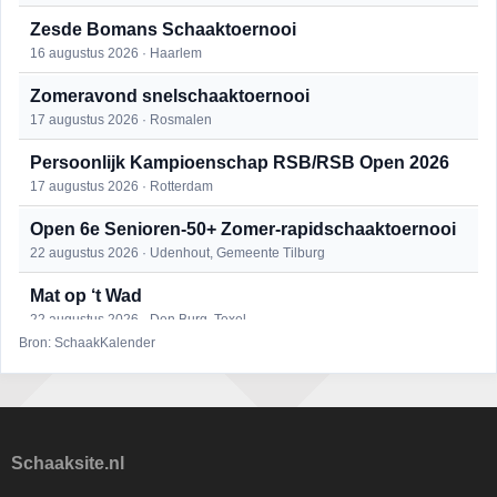
Zesde Bomans Schaaktoernooi
16 augustus 2026 · Haarlem
Zomeravond snelschaaktoernooi
17 augustus 2026 · Rosmalen
Persoonlijk Kampioenschap RSB/RSB Open 2026
17 augustus 2026 · Rotterdam
Open 6e Senioren-50+ Zomer-rapidschaaktoernooi
22 augustus 2026 · Udenhout, Gemeente Tilburg
Mat op ‘t Wad
22 augustus 2026 · Den Burg, Texel
Bron: SchaakKalender
Simultaan The Butcher
22 augustus 2026 · Utrecht
2e Utrechts kroegloperstoernooi
23 augustus 2026 · Utrecht
Schaaksite.nl
Open Eemlandtoernooi 2026