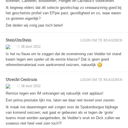
Bohmen, Carlieren, Bosbomen, Pengen en Lachava’s voorkomen.
Ik begreep elders dat dit selecte gezelschap zo onwaanzinnig goed bij
het geschetste profiel van EPpie past, gezelligheid en zo, waar waren
ze gisteren eigenlijk?
Dat deden wij vorig jaar toch beter!
SteinUmStein
LOGIN OM TE REAGEREN
18 mei 2012
Is het nu flauw om te zeggen dat de overwinning van Vedder tot stand
kwam tegen een speler uit de eerste klasse? Dat is geen goed
referentiemateriaal voor aankomend seizoen, natuurlijk
Utrecht Centrum
LOGIN OM TE REAGEREN
18 mei 2012
Remise tegen een IM ontvangen wij natuurlijk met applaus!
Een prima prestatie lijkt me, laten we daar niet teveel over zeuren.
Ik maak me daarentegen wel zorgen over de Spakenburgse bijdrage
van komend seizoen; wat gaat er gebeuren als er tegen de ‘grote’
teams moet worden aangetreden; de Vedder’s eruit en Dick zullen we
sowieso niet heel veel zien toch?!