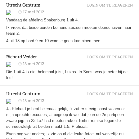
Utrecht Centrum
LOGIN OM TE REAGEREN
17 mei 2012
Vandaag de afdeling Spakenburg 1 uit 4.
Ik vrees dat beide borden komend seizoen moeten doorschuiven naar
team 2.
4 uit 18 op bord 9 en 10 word je geen kampioen mee.
Richard Vedder
LOGIN OM TE REAGEREN
18 mei 2012
Die 1 uit 4 is niet helemaal juist, Lukas. In Soest was je beter bij de
les!
Utrecht Centrum
LOGIN OM TE REAGEREN
18 mei 2012
Ja RIchard je hebt helemaal gelijk; ik zat er stevig naast waarvoor
mijn oprechte excuses, al begreep ik wel dat je in de 2e partij een
zware pijp na 23 Le7 had moeten roken. Enfin, remise tegen die
schreeuwlelijk uit Leiden maakt 1.5. Proficiat.
Even nog wat anders; ik zie op al die leuke foto’s nul werkelijk nul