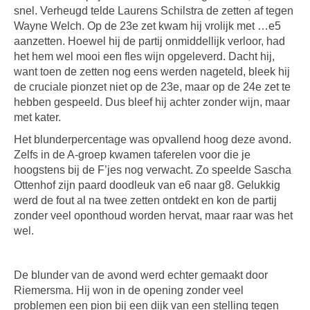
snel. Verheugd telde Laurens Schilstra de zetten af tegen
Wayne Welch. Op de 23e zet kwam hij vrolijk met …e5
aanzetten. Hoewel hij de partij onmiddellijk verloor, had
het hem wel mooi een fles wijn opgeleverd. Dacht hij,
want toen de zetten nog eens werden nageteld, bleek hij
de cruciale pionzet niet op de 23e, maar op de 24e zet te
hebben gespeeld. Dus bleef hij achter zonder wijn, maar
met kater.
Het blunderpercentage was opvallend hoog deze avond.
Zelfs in de A-groep kwamen taferelen voor die je
hoogstens bij de F’jes nog verwacht. Zo speelde Sascha
Ottenhof zijn paard doodleuk van e6 naar g8. Gelukkig
werd de fout al na twee zetten ontdekt en kon de partij
zonder veel oponthoud worden hervat, maar raar was het
wel.
De blunder van de avond werd echter gemaakt door
Riemersma. Hij won in de opening zonder veel
problemen een pion bij een dijk van een stelling tegen