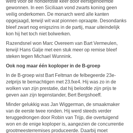
werd voor de honderdste keer door eerstgenoemde
gewonnen. In een Siciliaan vond zwarts koning geen
veilig onderkomen. De monarch werd alle kanten
opgejaagd, terwijl wit wat pionnen opraapte. Desondanks
bleef zwart nog enigszins in de partij, maar uiteindelijk
kon hij het toch niet bolwerken.
Razendsnel won Marc Overeem van Bart Vermeulen,
terwijl Hans Galje met een stuk meer op remise bleef
steken tegen Michael Wunnink.
Ook nog maar één koploper in de B-groep
In de B-groep wist Bart Feltman de felbegeerde 23e-
zetprijs te bemachtigen met 23.fxe4. Hij was zo in de
wolken van zijn prestatie, dat hij beloofde zijn prijs te
geven aan zijn tegenstander, Bert Bergshoeff.
Minder gelukkig was Jan Wiggerman, de smaakmaker
van de eerste twee ronden. Hij werd steeds verder
teruggedrongen door Robin van Trijp, die overtuigend
won en de enige koploper is, aangezien de concurrentie
grootmeesterremises produceerde. Daarbij moet