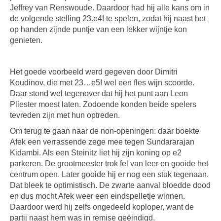
Jeffrey van Renswoude. Daardoor had hij alle kans om in
de volgende stelling 23.e4! te spelen, zodat hij naast het
op handen zijnde puntje van een lekker wijntje kon
genieten.
Het goede voorbeeld werd gegeven door Dimitri
Koudinov, die met 23…e5! wel een fles wijn scoorde.
Daar stond wel tegenover dat hij het punt aan Leon
Pliester moest laten. Zodoende konden beide spelers
tevreden zijn met hun optreden.
Om terug te gaan naar de non-openingen: daar boekte
Afek een verrassende zege mee tegen Sundararajan
Kidambi. Als een Steinitz liet hij zijn koning op e2
parkeren. De grootmeester trok fel van leer en gooide het
centrum open. Later gooide hij er nog een stuk tegenaan.
Dat bleek te optimistisch. De zwarte aanval bloedde dood
en dus mocht Afek weer een eindspelletje winnen.
Daardoor werd hij zelfs ongedeeld koploper, want de
partij naast hem was in remise geëindigd.