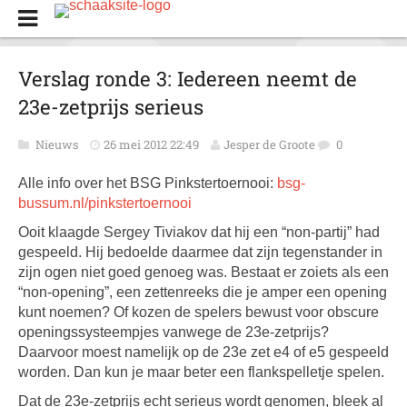
Verslag ronde 3: Iedereen neemt de
23e-zetprijs serieus
Nieuws
26 mei 2012 22:49
Jesper de Groote
0
Alle info over het BSG Pinkstertoernooi:
bsg-
bussum.nl/pinkstertoernooi
Ooit klaagde Sergey Tiviakov dat hij een “non-partij” had
gespeeld. Hij bedoelde daarmee dat zijn tegenstander in
zijn ogen niet goed genoeg was. Bestaat er zoiets als een
“non-opening”, een zettenreeks die je amper een opening
kunt noemen? Of kozen de spelers bewust voor obscure
openingssysteempjes vanwege de 23e-zetprijs?
Daarvoor moest namelijk op de 23e zet e4 of e5 gespeeld
worden. Dan kun je maar beter een flankspelletje spelen.
Dat de 23e-zetprijs echt serieus wordt genomen, bleek al