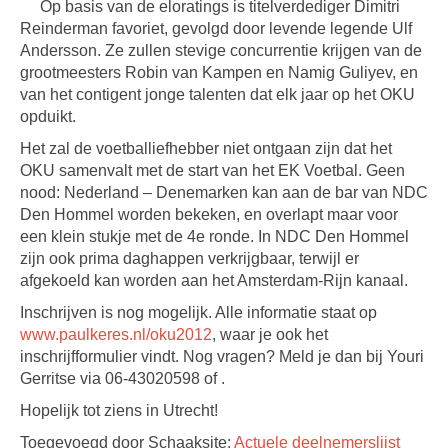
Op basis van de eloratings is titelverdediger Dimitri
Reinderman favoriet, gevolgd door levende legende Ulf
Andersson. Ze zullen stevige concurrentie krijgen van de
grootmeesters Robin van Kampen en Namig Guliyev, en
van het contigent jonge talenten dat elk jaar op het OKU
opduikt.
Het zal de voetballiefhebber niet ontgaan zijn dat het
OKU samenvalt met de start van het EK Voetbal. Geen
nood: Nederland – Denemarken kan aan de bar van NDC
Den Hommel worden bekeken, en overlapt maar voor
een klein stukje met de 4e ronde. In NDC Den Hommel
zijn ook prima daghappen verkrijgbaar, terwijl er
afgekoeld kan worden aan het Amsterdam-Rijn kanaal.
Inschrijven is nog mogelijk. Alle informatie staat op
www.paulkeres.nl/oku2012
, waar je ook het
inschrijfformulier vindt. Nog vragen? Meld je dan bij Youri
Gerritse via 06-43020598 of .
Hopelijk tot ziens in Utrecht!
Toegevoegd door Schaaksite:
Actuele deelnemerslijst