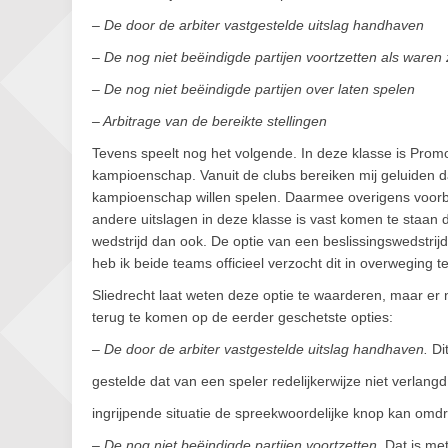
– De door de arbiter vastgestelde uitslag handhaven
– De nog niet beëindigde partijen voortzetten als waren
– De nog niet beëindigde partijen over laten spelen
– Arbitrage van de bereikte stellingen
Tevens speelt nog het volgende. In deze klasse is Promo
kampioenschap. Vanuit de clubs bereiken mij geluiden d
kampioenschap willen spelen. Daarmee overigens voor
andere uitslagen in deze klasse is vast komen te staan 
wedstrijd dan ook. De optie van een beslissingswedstrij
heb ik beide teams officieel verzocht dit in overweging 
Sliedrecht laat weten deze optie te waarderen, maar er ni
terug te komen op de eerder geschetste opties:
–
De door de arbiter vastgestelde uitslag handhaven.
Dit
gestelde dat van een speler redelijkerwijze niet verlangd
ingrijpende situatie de spreekwoordelijke knop kan omd
–
De nog niet beëindigde partijen voortzetten.
Dat is met