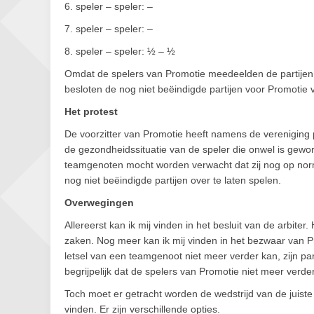
6. speler – speler: –
7. speler – speler: –
8. speler – speler: ½ – ½
Omdat de spelers van Promotie meedeelden de partijen ni
besloten de nog niet beëindigde partijen voor Promotie v
Het protest
De voorzitter van Promotie heeft namens de vereniging pr
de gezondheidssituatie van de speler die onwel is geword
teamgenoten mocht worden verwacht dat zij nog op norma
nog niet beëindigde partijen over te laten spelen.
Overwegingen
Allereerst kan ik mij vinden in het besluit van de arbite
zaken. Nog meer kan ik mij vinden in het bezwaar van Pr
letsel van een teamgenoot niet meer verder kan, zijn par
begrijpelijk dat de spelers van Promotie niet meer verde
Toch moet er getracht worden de wedstrijd van de juiste u
vinden. Er zijn verschillende opties.