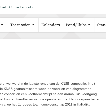
tikel
Contact en colofon
Toernooien
Kalenders
Bond/Clubs
Stan
die onwel werd in de laatste ronde van de KNSB-competitie. In dit
van de KNSB geanonimiseerd weer, en voorzien van diagrammen.
een concert en een voetbalwedstrijd na een drama. Die voortgang
het kunnen handhaven van de openbare orde. Het doorgaan betreft
voorval op het Europees teamkampioenschap 2011 in Halkidiki.