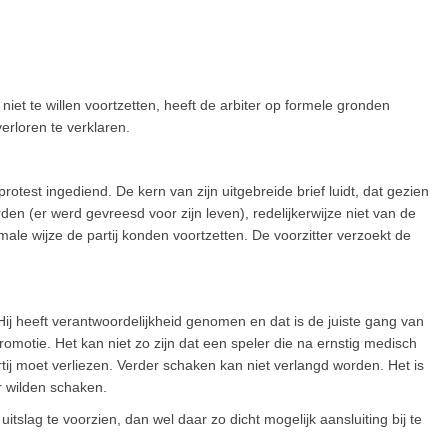
et te willen voortzetten, heeft de arbiter op formele gronden
erloren te verklaren.
otest ingediend. De kern van zijn uitgebreide brief luidt, dat gezien
en (er werd gevreesd voor zijn leven), redelijkerwijze niet van de
le wijze de partij konden voortzetten. De voorzitter verzoekt de
r. Hij heeft verantwoordelijkheid genomen en dat is de juiste gang van
omotie. Het kan niet zo zijn dat een speler die na ernstig medisch
tij moet verliezen. Verder schaken kan niet verlangd worden. Het is
r wilden schaken.
itslag te voorzien, dan wel daar zo dicht mogelijk aansluiting bij te