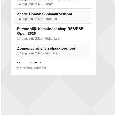
14 augustus 2026 · Hoorn
Zesde Bomans Schaaktoernooi
16 augustus 2026 · Haarlem
Persoonlijk Kampioenschap RSB/RSB
Open 2026
17 augustus 2026 · Rotterdam
Zomeravond snelschaaktoernooi
17 augustus 2026 · Rosmalen
Mat op ‘t Wad
Bron: SchaakKalender
22 augustus 2026 · Den Burg, Texel
Open 6e Senioren-50+ Zomer-
rapidschaaktoernooi
22 augustus 2026 · Udenhout, Gemeente Tilburg
Simultaan The Butcher
22 augustus 2026 · Utrecht
2e Utrechts kroegloperstoernooi