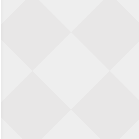
23 augustus 2026 · Utrecht
Open Eemlandtoernooi 2026
25 augustus 2026 · Bunschoten-Spakenburg
Nazomervierkampentoernooi 2026
28 augustus 2026 · Assen
KC Open
28 augustus 2026 · Haarlem
11e Goirles Weekend Kampioenschap
28 augustus 2026 · Goirle
Keisnel Schaaktoernooi
29 augustus 2026 · Amersfoort
Kroeg & Loper Leiden
30 augustus 2026 · Leiden
Open Schaakkampioenschap van
Arnhem
4 september 2026 · ARNHEM