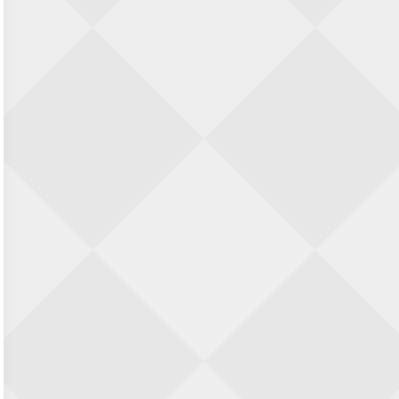
SIOK Rapid Schaaktoernooi
5 september 2026 · Oosterhout
Jan Schut Rapidtoernooi
5 september 2026 · Groningen
Kroeglopertoernooi Putten
5 september 2026 · Putten