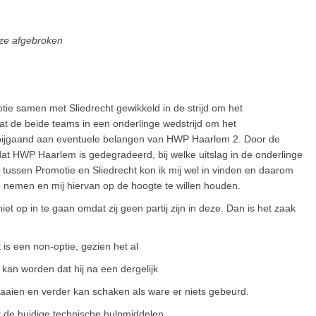
 ze afgebroken
tie samen met Sliedrecht gewikkeld in de strijd om het
at de beide teams in een onderlinge wedstrijd om het
bijgaand aan eventuele belangen van HWP Haarlem 2. Door de
dat HWP Haarlem is gedegradeerd, bij welke uitslag in de onderlinge
d tussen Promotie en Sliedrecht kon ik mij wel in vinden en daarom
te nemen en mij hiervan op de hoogte te willen houden.
et op in te gaan omdat zij geen partij zijn in deze. Dan is het zaak
 is een non-optie, gezien het al
 kan worden dat hij na een dergelijk
raaien en verder kan schaken als ware er niets gebeurd.
 de huidige technische hulpmiddelen