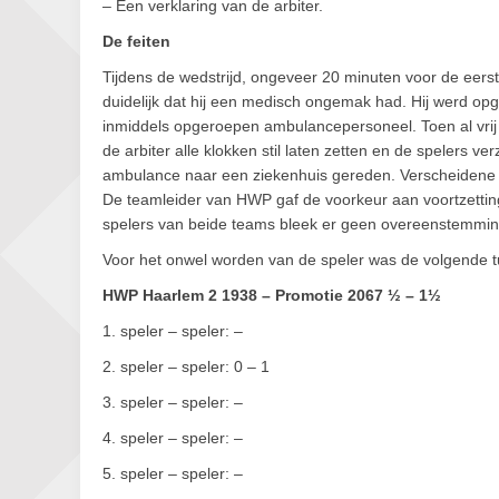
– Een verklaring van de arbiter.
De feiten
Tijdens de wedstrijd, ongeveer 20 minuten voor de eerste 
duidelijk dat hij een medisch ongemak had. Hij werd 
inmiddels opgeroepen ambulancepersoneel. Toen al vrij s
de arbiter alle klokken stil laten zetten en de spelers v
ambulance naar een ziekenhuis gereden. Verscheidene sp
De teamleider van HWP gaf de voorkeur aan voortzetting 
spelers van beide teams bleek er geen overeenstemming
Voor het onwel worden van de speler was de volgende t
HWP Haarlem 2 1938 – Promotie 2067 ½ – 1½
1. speler – speler: –
2. speler – speler: 0 – 1
3. speler – speler: –
4. speler – speler: –
5. speler – speler: –