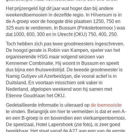
Het prijzengeld ligt dit jaar wat hoger dan bij andere
weekendtoernooien in dezelfde regio. In Hilversum is in
de A-groep voor de hoogste drie plaatsen 1250, 750 en
325 euro te verdienen. In Bussum (Pinkstertoernooi ) was
dat 1000, 600, 300 en in Utrecht (OKU) 750, 400, 250.
Toch hebben zich pas twee grootmeesters ingeschreven.
De hoogst gerate is Robin van Kampen, speler van het
organiserende HSG maar volgend seizoen van
Kennemer Combinatie. Hij woont in Bussum en speelt
dus bijna een thuiswedstrijd. De tweede grootmeester is
Namig Guliyev uit Azerbeidzjan, die vooral actief is in
Duitsland. En voortaan misschien ook vaker in
Nederland, afgelopen weekend won hij samen met
Etienne Goudriaan het OKU.
Gedetailleerde informatie is uiteraard op
de toernooisite
te vinden. Belangrijk om hier te vermelden is dat er een A-
en een B-groep is en bovendien een vierkampentoernooi.
De speelzaal, Hotel Lapershoek (zie foto), is zeer goed
bereikbaar. Het staat vanaf de A27 aan een van de eerste