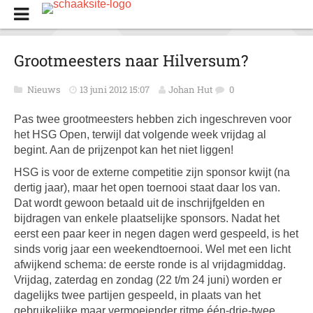
Grootmeesters naar Hilversum?
Nieuws
13 juni 2012 15:07
Johan Hut
0
Pas twee grootmeesters hebben zich ingeschreven voor
het HSG Open, terwijl dat volgende week vrijdag al
begint. Aan de prijzenpot kan het niet liggen!
HSG is voor de externe competitie zijn sponsor kwijt (na
dertig jaar), maar het open toernooi staat daar los van.
Dat wordt gewoon betaald uit de inschrijfgelden en
bijdragen van enkele plaatselijke sponsors. Nadat het
eerst een paar keer in negen dagen werd gespeeld, is het
sinds vorig jaar een weekendtoernooi.
Wel met een licht
afwijkend schema: de eerste ronde is al vrijdagmiddag.
Vrijdag, zaterdag en zondag (22 t/m 24 juni) worden er
dagelijks twee partijen gespeeld, in plaats van het
gebruikelijke maar vermoeiender ritme één-drie-twee.