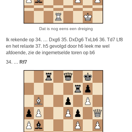
Dat is nog eens een dreiging
Ik rekende op 34. … Dxg6 35. DxDg6 TxLb6 36. Td7 Lf8
en het relaxte 37. h5 gevolgd door h6 leek me wel
afdoende, zie de ingemetselde toren op b6
34. …
Rf7