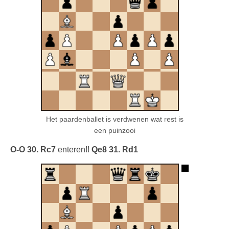
Het paardenballet is verdwenen wat rest is
een puinzooi
O-O 30. Rc7
enteren!!
Qe8 31. Rd1