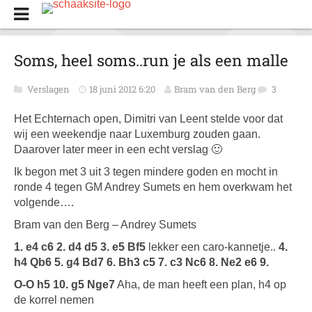
Soms, heel soms..run je als een malle
Verslagen
18 juni 2012 6:20
Bram van den Berg
3
Het Echternach open, Dimitri van Leent stelde voor dat
wij een weekendje naar Luxemburg zouden gaan.
Daarover later meer in een echt verslag 🙂
Ik begon met 3 uit 3 tegen mindere goden en mocht in
ronde 4 tegen GM Andrey Sumets en hem overkwam het
volgende….
Bram van den Berg – Andrey Sumets
1. e4 c6 2. d4 d5 3. e5 Bf5
lekker een caro-kannetje..
4.
h4 Qb6 5. g4 Bd7 6. Bh3 c5 7. c3 Nc6 8. Ne2 e6 9.
O-O h5
10. g5 Nge7
Aha, de man heeft een plan, h4 op
de korrel nemen