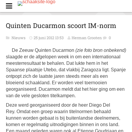
Quinten Ducarmon scoort IM-norm
Nieuws
25 juni 2012 13:53
Herman Grooten
0
De Zeeuw Quinten Ducarmon
(zie foto bron onbekend)
slaagde er de afgelopen week in om een internationaal
meesterresultaat te behalen. Dat lukte hem in het
Spaanse plaatsje Utebo, dat vlakbij Zaragoza ligt. Spanje
ontpopt zich de laatste jaren steeds meer als een
bloeiend schaakland. Er worden veel toernooien
georganiseerd. Ducarmon meldt dat het hier ging om een
van de vele gesloten titelkampen.
Deze werd georganiseerd door de heer Diego Del
Rey. Omdat een groep waarin titelnormen behaald
kunnen worden gebaat is bij buitenlandse deelnemers,
komen er regelmatig uitnodigingen binnen in ons land.
Een maand geleden waren ook al Etienne Goudriaan en