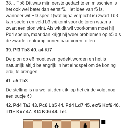
38… Tb8 Dit was mijn eerste gedachte en misschien is
het ook wel beter dan eerst f6. Het idee van f6 is,
wanneer wit Pf3 speelt (wat bijna verplicht is) zwart Tb8
kan spelen en veld b3 vrijkomt voor de toren waarna
zwart een pion wint. Als wit dit wil voorkomen moet hij
Pd4 spelen, maar dan krijgt hij weer problemen op e5 als
de zwarte centrumpionnen naar voren rollen.
39. Pf3 Tb8 40. a4 Kf7
De pion op e6 moet even gedekt worden en het is
natuurlijk altijd belangrijk in het eindspel om de koning
erbij te brengen.
41. a5 Tb3
De stelling is nu wel uit denk ik, op het einde volgt nog
een trucje 🙂
42. Pd4 Ta3 43. Pc6 Lb5 44. Pd4 Ld7 45. exf6 Kxf6 46.
Tf1+ Ke7 47. Kf4 Kd6 48. Te1