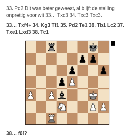
33. Pd2 Dit was beter geweest, al blijft de stelling
onprettig voor wit 33… Txc3 34. Txc3 Txc3.
33… Txf4+ 34. Kg3 Tf1 35. Pd2 Te1 36. Tb1 Lc2 37.
Txe1 Lxd3 38. Tc1
38… f6!?