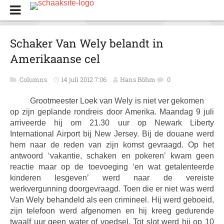
Schaker Van Wely belandt in
Amerikaanse cel
Columns
14 juli 2012 7:06
Hans Böhm
0
Grootmeester Loek van Wely is niet ver gekomen
op zijn geplande rondreis door Amerika. Maandag 9 juli
arriveerde hij om 21.30 uur op Newark Liberty
International Airport bij New Jersey. Bij de douane werd
hem naar de reden van zijn komst gevraagd. Op het
antwoord ‘vakantie, schaken en pokeren’ kwam geen
reactie maar op de toevoeging ‘en wat getalenteerde
kinderen lesgeven’ werd naar de vereiste
werkvergunning doorgevraagd. Toen die er niet was werd
Van Wely behandeld als een crimineel. Hij werd geboeid,
zijn telefoon werd afgenomen en hij kreeg gedurende
twaalf uur geen water of voedsel. Tot slot werd hij op 10