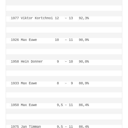
1977 Viktor Kortchnoi 12   – 13   92,3%
1926 Max Euwe         10   – 11   90,9%
1958 Hein Donner       9   – 10   90,0%
1933 Max Euwe          8   -  9   88,9%
1950 Max Euwe          9,5 – 11   86,4%
1975 Jan Timman        9,5 – 11   86,4%