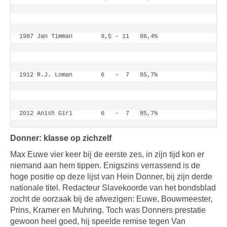
1987 Jan Timman        9,5 – 11   86,4%
1912 R.J. Loman        6   –  7   85,7%
2012 Anish Giri        6   –  7   85,7%
Donner: klasse op zichzelf
Max Euwe vier keer bij de eerste zes, in zijn tijd kon er
niemand aan hem tippen. Enigszins verrassend is de
hoge positie op deze lijst van Hein Donner, bij zijn derde
nationale titel. Redacteur Slavekoorde van het bondsblad
zocht de oorzaak bij de afwezigen: Euwe, Bouwmeester,
Prins, Kramer en Muhring. Toch was Donners prestatie
gewoon heel goed, hij speelde remise tegen Van