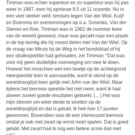
Timman was echter superieur en zo superieur was hij pas
weer in 1987, toen hij opnieuw 9,5 uit 11 scoorde. Nu in
een veel sterker veld: remises tegen Van der Wiel, Kuijf
en Boersma en overwinningen op o.a. Sosonko, Van der
Sterren en Ree. Timman was in 1982 de nummer twee
van de wereld geweest, maar was gezakt naar een plaats
in de top twintig die hij moest delen met Van der Wiel. Op
de vraag van Minze bij de Weg in het bondsblad of hij
een strafexpeditie had gehouden, zei Timman: “Dat was
voor mij geen duidelijke overweging om mee te doen.
Hoewel het misschien wel een beetje op de achtergrond
meespeelde toen ik aanvaardde, want ik stond op de
wereldranglijst toen gelijk met John van der Wiel. Maar
tijdens het toernooi speelde het niet meer, want ik had
alweer zoveel goede resultaten geboekt. (…) Het was
mijn streven om weer derde te worden op de
wereldranglijst en dat is gelukt. Ik heb hier 17 punten
gewonnen. Bovendien was dit een interessant toernooi
omdat je ook met zwart op winst moet spelen. Dat is goed
gelukt. Met zwart had ik nog een betere score dan met