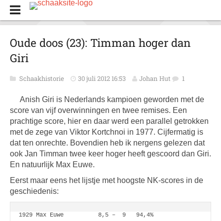
Oude doos (23): Timman hoger dan
Giri
Schaakhistorie
30 juli 2012 16:53
Johan Hut
1
Anish Giri is Nederlands kampioen geworden met de
score van vijf overwinningen en twee remises. Een
prachtige score, hier en daar werd een parallel getrokken
met de zege van Viktor Kortchnoi in 1977. Cijfermatig is
dat ten onrechte. Bovendien heb ik nergens gelezen dat
ook Jan Timman twee keer hoger heeft gescoord dan Giri.
En natuurlijk Max Euwe.
Eerst maar eens het lijstje met hoogste NK-scores in de
geschiedenis:
1929 Max Euwe          8,5 –  9   94,4%