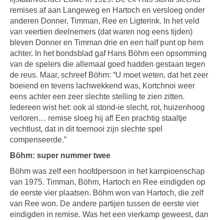
remises af aan Langeweg en Hartoch en versloeg onder
anderen Donner, Timman, Ree en Ligterink. In het veld
van veertien deelnemers (dat waren nog eens tijden)
bleven Donner en Timman drie en een half punt op hem
achter. In het bondsblad gaf Hans Böhm een opsomming
van de spelers die allemaal goed hadden gestaan tegen
de reus. Maar, schreef Böhm: “U moet weten, dat het zeer
boeiend en tevens lachwekkend was, Kortchnoi weer
eens achter een zeer slechte stelling te zien zitten.
Iedereen wist het: ook al stond-ie slecht, rot, huizenhoog
verloren… remise sloeg hij af! Een prachtig staaltje
vechtlust, dat in dit toernooi zijn slechte spel
compenseerde.”
Böhm: super nummer twee
Böhm was zelf een hoofdpersoon in het kampioenschap
van 1975. Timman, Böhm, Hartoch en Ree eindigden op
de eerste vier plaatsen. Böhm won van Hartoch, die zelf
van Ree won. De andere partijen tussen de eerste vier
eindigden in remise. Was het een vierkamp geweest, dan