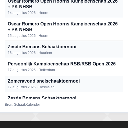
Oscar Romero Open Hoorns Kampioenschap 2026
+ PK NHSB
14 augustus 2026 · Hoorn
Oscar Romero Open Hoorns Kampioenschap 2026
+ PK NHSB
15 augustus 2026 · Hoorn
Zesde Bomans Schaaktoernooi
16 augustus 2026 · Haarlem
Persoonlijk Kampioenschap RSB/RSB Open 2026
17 augustus 2026 · Rotterdam
Zomeravond snelschaaktoernooi
17 augustus 2026 · Rosmalen
Zesde Bomans Schaaktoernooi
17 augustus 2026 · Haarlem
Bron: SchaakKalender
Zomeravond snelschaaktoernooi
18 augustus 2026 · Rosmalen