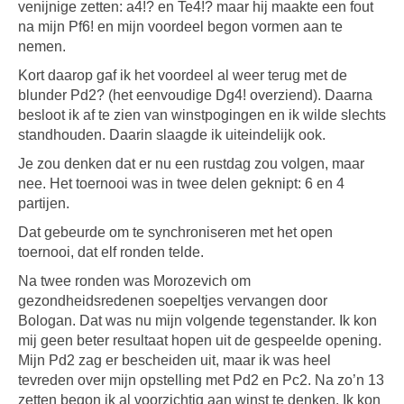
venijnige zetten: a4!? en Te4!? maar hij maakte een fout
na mijn Pf6! en mijn voordeel begon vormen aan te
nemen.
Kort daarop gaf ik het voordeel al weer terug met de
blunder Pd2? (het eenvoudige Dg4! overziend). Daarna
besloot ik af te zien van winstpogingen en ik wilde slechts
standhouden. Daarin slaagde ik uiteindelijk ook.
Je zou denken dat er nu een rustdag zou volgen, maar
nee. Het toernooi was in twee delen geknipt: 6 en 4
partijen.
Dat gebeurde om te synchroniseren met het open
toernooi, dat elf ronden telde.
Na twee ronden was Morozevich om
gezondheidsredenen soepeltjes vervangen door
Bologan. Dat was nu mijn volgende tegenstander. Ik kon
mij geen beter resultaat hopen uit de gespeelde opening.
Mijn Pd2 zag er bescheiden uit, maar ik was heel
tevreden over mijn opstelling met Pd2 en Pc2. Na zo’n 13
zetten begon ik al voorzichtig aan winst te denken. Ik kon