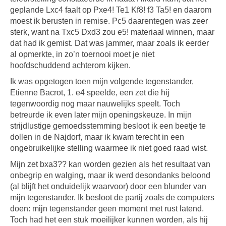
geplande Lxc4 faalt op Pxe4! Te1 Kf8! f3 Ta5! en daarom
moest ik berusten in remise. Pc5 daarentegen was zeer
sterk, want na Txc5 Dxd3 zou e5! materiaal winnen, maar
dat had ik gemist. Dat was jammer, maar zoals ik eerder
al opmerkte, in zo’n toernooi moet je niet
hoofdschuddend achterom kijken.
Ik was opgetogen toen mijn volgende tegenstander,
Etienne Bacrot, 1. e4 speelde, een zet die hij
tegenwoordig nog maar nauwelijks speelt. Toch
betreurde ik even later mijn openingskeuze. In mijn
strijdlustige gemoedsstemming besloot ik een beetje te
dollen in de Najdorf, maar ik kwam terecht in een
ongebruikelijke stelling waarmee ik niet goed raad wist.
Mijn zet bxa3?? kan worden gezien als het resultaat van
onbegrip en walging, maar ik werd desondanks beloond
(al blijft het onduidelijk waarvoor) door een blunder van
mijn tegenstander. Ik besloot de partij zoals de computers
doen: mijn tegenstander geen moment met rust latend.
Toch had het een stuk moeilijker kunnen worden, als hij