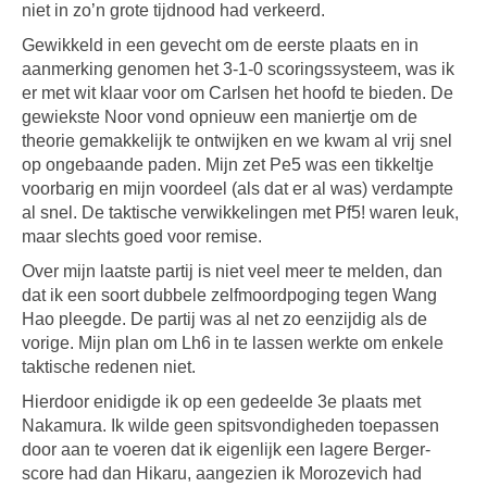
niet in zo’n grote tijdnood had verkeerd.
Gewikkeld in een gevecht om de eerste plaats en in
aanmerking genomen het 3-1-0 scoringssysteem, was ik
er met wit klaar voor om Carlsen het hoofd te bieden. De
gewiekste Noor vond opnieuw een maniertje om de
theorie gemakkelijk te ontwijken en we kwam al vrij snel
op ongebaande paden. Mijn zet Pe5 was een tikkeltje
voorbarig en mijn voordeel (als dat er al was) verdampte
al snel. De taktische verwikkelingen met Pf5! waren leuk,
maar slechts goed voor remise.
Over mijn laatste partij is niet veel meer te melden, dan
dat ik een soort dubbele zelfmoordpoging tegen Wang
Hao pleegde. De partij was al net zo eenzijdig als de
vorige. Mijn plan om Lh6 in te lassen werkte om enkele
taktische redenen niet.
Hierdoor enidigde ik op een gedeelde 3e plaats met
Nakamura. Ik wilde geen spitsvondigheden toepassen
door aan te voeren dat ik eigenlijk een lagere Berger-
score had dan Hikaru, aangezien ik Morozevich had