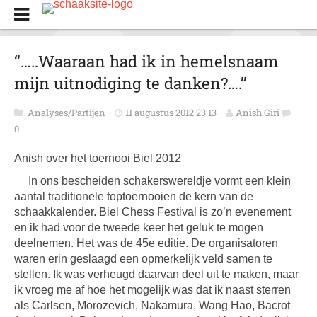
‘’…..Waaraan had ik in hemelsnaam
mijn uitnodiging te danken?….’’
Analyses/Partijen
11 augustus 2012 23:13
Anish Giri
0
Anish over het toernooi Biel 2012
In ons bescheiden schakerswereldje vormt een klein
aantal traditionele toptoernooien de kern van de
schaakkalender. Biel Chess Festival is zo’n evenement
en ik had voor de tweede keer het geluk te mogen
deelnemen. Het was de 45e editie. De organisatoren
waren erin geslaagd een opmerkelijk veld samen te
stellen. Ik was verheugd daarvan deel uit te maken, maar
ik vroeg me af hoe het mogelijk was dat ik naast sterren
als Carlsen, Morozevich, Nakamura, Wang Hao, Bacrot