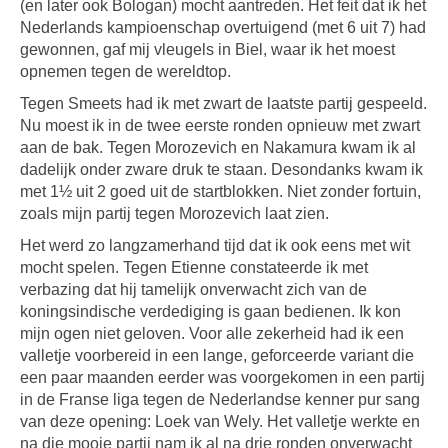
(en later ook Bologan) mocht aantreden. Het feit dat ik het
Nederlands kampioenschap overtuigend (met 6 uit 7) had
gewonnen, gaf mij vleugels in Biel, waar ik het moest
opnemen tegen de wereldtop.
Tegen Smeets had ik met zwart de laatste partij gespeeld.
Nu moest ik in de twee eerste ronden opnieuw met zwart
aan de bak. Tegen Morozevich en Nakamura kwam ik al
dadelijk onder zware druk te staan. Desondanks kwam ik
met 1½ uit 2 goed uit de startblokken. Niet zonder fortuin,
zoals mijn partij tegen Morozevich laat zien.
Het werd zo langzamerhand tijd dat ik ook eens met wit
mocht spelen. Tegen Etienne constateerde ik met
verbazing dat hij tamelijk onverwacht zich van de
koningsindische verdediging is gaan bedienen. Ik kon
mijn ogen niet geloven. Voor alle zekerheid had ik een
valletje voorbereid in een lange, geforceerde variant die
een paar maanden eerder was voorgekomen in een partij
in de Franse liga tegen de Nederlandse kenner pur sang
van deze opening: Loek van Wely. Het valletje werkte en
na die mooie partij nam ik al na drie ronden onverwacht