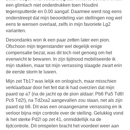
een glimlach niet onderdrukken toen Houdini
tegensputterde en 0.00 aangaf. Daarmee werd nog eens
onderstreept dat mijn beoordeling van stellingen nog wel
eens te wensen overlaat, zelfs in mijn favoriete Lg2
varianten.
Desondanks won ik een paar zetten later een pion.
Ofschoon mijn tegenstander wel degelijk enige
compensatie bezat, was dit toch niet genoeg om het
evenwicht te bewaren. In zijn tijdnood mobiliseerde ik
mijn stukken, maar tot mijn verrassing slaagde zwart erin
de eerste storm te luwen.
Mijn zet Tb1? was lelijk en onlogisch, maar misschien
verklaarbaar door het feit dat ik had overzien dat mijn
paard op a7 (na de jacht op de pion aldaar: Pb6 Pa5 Td6!
Pc6 Td2!), na Td2xa2 aangevallen zou staan, net als zijn
paard op b6. Dit was een onaangename verrassing en ik
verloor bijna mijn controle over de stelling. Gelukkig vond
ik het sterke Pd2! op zet 41, onmiddellijk na de
tijdcontrole. Dit omspelen bracht het voordeel weer aan