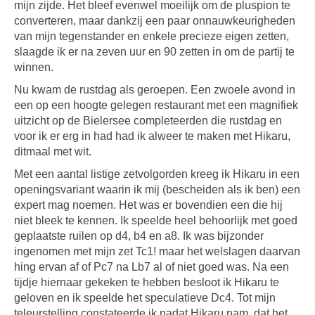
mijn zijde. Het bleef evenwel moeilijk om de pluspion te
converteren, maar dankzij een paar onnauwkeurigheden
van mijn tegenstander en enkele precieze eigen zetten,
slaagde ik er na zeven uur en 90 zetten in om de partij te
winnen.
Nu kwam de rustdag als geroepen. Een zwoele avond in
een op een hoogte gelegen restaurant met een magnifiek
uitzicht op de Bielersee completeerden die rustdag en
voor ik er erg in had had ik alweer te maken met Hikaru,
ditmaal met wit.
Met een aantal listige zetvolgorden kreeg ik Hikaru in een
openingsvariant waarin ik mij (bescheiden als ik ben) een
expert mag noemen. Het was er bovendien een die hij
niet bleek te kennen. Ik speelde heel behoorlijk met goed
geplaatste ruilen op d4, b4 en a8. Ik was bijzonder
ingenomen met mijn zet Tc1! maar het welslagen daarvan
hing ervan af of Pc7 na Lb7 al of niet goed was. Na een
tijdje hiernaar gekeken te hebben besloot ik Hikaru te
geloven en ik speelde het speculatieve Dc4. Tot mijn
teleurstelling constateerde ik nadat Hikaru nam, dat het