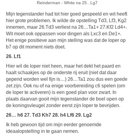
Reinderman - White na 25...Lg7
Mijn tegenstander had tot hier goed gespeeld en wit heeft
hier grote problemen. Ik wilde de opstelling Td3, Lf3, Kg2
innemen, maar 26.Td3 verliest na 26…Ta1+ 27.Kf2 Ld4+.
Wit moet ook oppassen voor dingen als Lxc3 en De1+.
Het enige positieve aan mijn stelling was dat de loper op
b7 op dit moment niets doet.
26. Lf1
Hier wil de loper niet heen, maar het dekt het paard en
haalt schaakjes op de onderste rij eruit (niet dat daar
gepend worden wel fijn is…) 26…Ta1 zou dus een goede
zet zijn. Ook nu of na enige voorbereiding c6 spelen (om
de loper te activeren) is een goed plan voor zwart. In
plaats daarvan gooit mijn tegenstander de boel open op
de koningsvleugel zonder eerst zijn loper te bevrijden.
26… h6 27. Td3 Kh7 28. h4 Lf6 29. Lg2
Ik heb gewoon tijd om mijn eerder genoemde
ideaalopstelling in te gaan nemen.