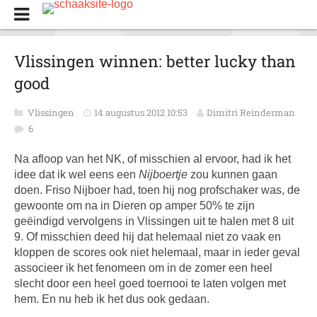
Vlissingen winnen: better lucky than
good
Vlissingen
14 augustus 2012 10:53
Dimitri Reinderman
6
Na afloop van het NK, of misschien al ervoor, had ik het
idee dat ik wel eens een
Nijboertje
zou kunnen gaan
doen. Friso Nijboer had, toen hij nog profschaker was, de
gewoonte om na in Dieren op amper 50% te zijn
geëindigd vervolgens in Vlissingen uit te halen met 8 uit
9. Of misschien deed hij dat helemaal niet zo vaak en
kloppen de scores ook niet helemaal, maar in ieder geval
associeer ik het fenomeen om in de zomer een heel
slecht door een heel goed toernooi te laten volgen met
hem. En nu heb ik het dus ook gedaan.