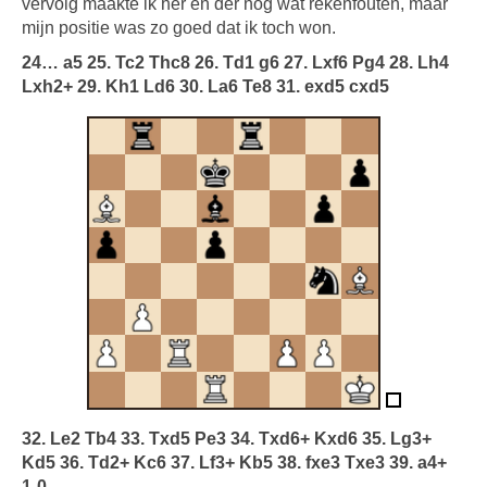
vervolg maakte ik her en der nog wat rekenfouten, maar
mijn positie was zo goed dat ik toch won.
24… a5 25. Tc2 Thc8 26. Td1 g6 27. Lxf6 Pg4 28. Lh4
Lxh2+ 29. Kh1 Ld6 30. La6 Te8 31. exd5 cxd5
32. Le2 Tb4 33. Txd5 Pe3 34. Txd6+ Kxd6 35. Lg3+
Kd5 36. Td2+ Kc6 37. Lf3+ Kb5 38. fxe3 Txe3 39. a4+
1-0