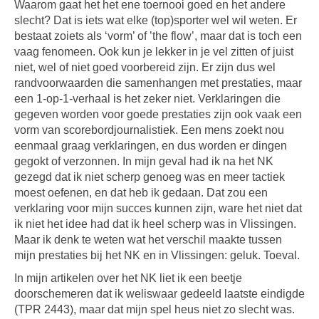
Waarom gaat het het ene toernooi goed en het andere
slecht? Dat is iets wat elke (top)sporter wel wil weten. Er
bestaat zoiets als ‘vorm’ of ’the flow’, maar dat is toch een
vaag fenomeen. Ook kun je lekker in je vel zitten of juist
niet, wel of niet goed voorbereid zijn. Er zijn dus wel
randvoorwaarden die samenhangen met prestaties, maar
een 1-op-1-verhaal is het zeker niet. Verklaringen die
gegeven worden voor goede prestaties zijn ook vaak een
vorm van scorebordjournalistiek. Een mens zoekt nou
eenmaal graag verklaringen, en dus worden er dingen
gegokt of verzonnen. In mijn geval had ik na het NK
gezegd dat ik niet scherp genoeg was en meer tactiek
moest oefenen, en dat heb ik gedaan. Dat zou een
verklaring voor mijn succes kunnen zijn, ware het niet dat
ik niet het idee had dat ik heel scherp was in Vlissingen.
Maar ik denk te weten wat het verschil maakte tussen
mijn prestaties bij het NK en in Vlissingen: geluk. Toeval.
In mijn artikelen over het NK liet ik een beetje
doorschemeren dat ik weliswaar gedeeld laatste eindigde
(TPR 2443), maar dat mijn spel heus niet zo slecht was.