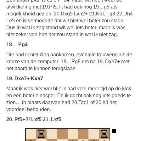
afwikkeling met 19.Pf5. Ik had ook nog 19…g5 als
mogelijkheid gezien: 20.Dxg5 Lxh2+ 21.Kh1 Tg8 22.Dh4
Le5 en ik vermoedde dat wit hier wel beter zou staan.
Dus in wat ik zag stond wit wel iets beter: maar ik was
niet zeker van hoe het zou staan in wat ik niet zag.
18… Pg4
Die had ik niet zien aankomen, evenmin trouwens als de
keuze van de computer: 18…Pg8 om na 19. Dxe7+ met
het paard te kunnen terugslaan.
19. Dxe7+ Kxe7
Maar ik was hier wel blij: ik had veel meer tijd op de klok
en een beter eindspel. En ik dacht ook nog iets goeds te
zien… in plaats daarvan had 20.Tac1 of 20.h3 het
voordeel behouden.
20. Pf5+?! Lxf5 21. Lxf5