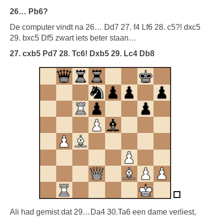
26… Pb6?
De computer vindt na 26… Dd7 27. f4 Lf6 28. c5?! dxc5
29. bxc5 Df5 zwart iets beter staan…
27. cxb5 Pd7 28. Tc6! Dxb5 29. Lc4 Db8
Ali had gemist dat 29…Da4 30.Ta6 een dame verliest,