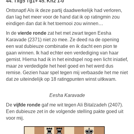
44. Txg5 Tg1+ 45. Kh2 1-0
Ontsnapt! Als ik deze partij daadwerkelijk had verloren,
dan lag het meer voor de hand dat ik op ratingmin zou
eindigen dan dat ik het toernooi zou winnen…
In de
vierde ronde
zat het met zwart tegen Eesha
Karavade (2371) niet zo mee. Ze deed na de opening
een wat dubieuze combinatie en ik dacht een pion te
gaan winnen. Ik had echter een verdediging van haar
gemist. Hierna had ik in het eindspel nog een licht iniatief,
maar ze verdedigde het heel goed en het werd dus
remise. Gezien haar spel tegen mij verbaasde het me niet
dat ze uiteindelijk op 18 ratingpunten winst uitkwam.
Eesha Karavade
De
vijfde ronde
gaf me wit tegen Ali Bitalzadeh (2407).
Een dubieuze zet in de volgende stelling pakte goed uit
voor mij.