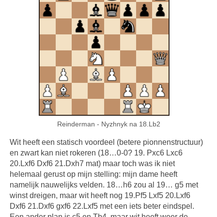
Reinderman - Nyzhnyk na 18.Lb2
Wit heeft een statisch voordeel (betere pionnenstructuur)
en zwart kan niet rokeren (18…0-0? 19. Pxc6 Lxc6
20.Lxf6 Dxf6 21.Dxh7 mat) maar toch was ik niet
helemaal gerust op mijn stelling: mijn dame heeft
namelijk nauwelijks velden. 18…h6 zou al 19… g5 met
winst dreigen, maar wit heeft nog 19.Pf5 Lxf5 20.Lxf6
Dxf6 21.Dxf6 gxf6 22.Lxf5 met een iets beter eindspel.
Een ander plan is c5 en Tb4, maar wit heeft weer de