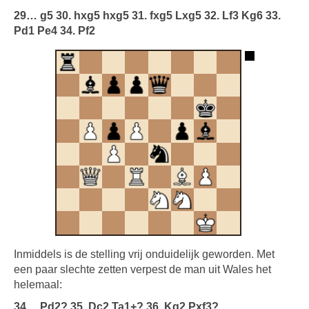
29… g5 30. hxg5 hxg5 31. fxg5 Lxg5 32. Lf3 Kg6 33.
Pd1 Pe4 34. Pf2
Inmiddels is de stelling vrij onduidelijk geworden. Met
een paar slechte zetten verpest de man uit Wales het
helemaal:
34… Pd2? 35. Dc2 Ta1+? 36. Kg2 Pxf3?