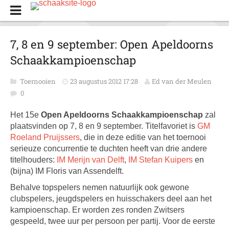
7, 8 en 9 september: Open Apeldoorns
Schaakkampioenschap
Toernooien
23 augustus 2012 17:28
Ed van der Meulen
0
Het 15e
Open Apeldoorns Schaakkampioenschap
zal
plaatsvinden op 7, 8 en 9 september. Titelfavoriet is
GM
Roeland Pruijssers
, die in deze editie van het toernooi
serieuze concurrentie te duchten heeft van drie andere
titelhouders:
IM Merijn van Delft
,
IM Stefan Kuipers
en
(bijna) IM Floris van Assendelft.
Behalve topspelers nemen natuurlijk ook gewone
clubspelers, jeugdspelers en huisschakers deel aan het
kampioenschap. Er worden zes ronden Zwitsers
gespeeld, twee uur per persoon per partij. Voor de eerste