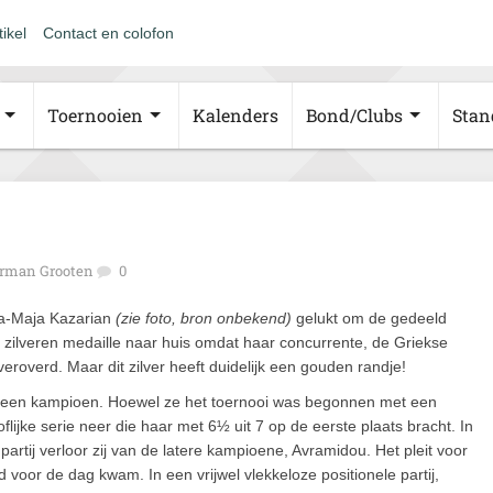
tikel
Contact en colofon
Toernooien
Kalenders
Bond/Clubs
Stan
rman Grooten
0
na-Maja Kazarian
(zie foto, bron onbekend)
gelukt om de gedeeld
de zilveren medaille naar huis omdat haar concurrente, de Griekse
overd. Maar dit zilver heeft duidelijk een gouden randje!
an een kampioen. Hoewel ze het toernooi was begonnen met een
ooflijke serie neer die haar met 6½ uit 7 op de eerste plaats bracht. In
artij verloor zij van de latere kampioene, Avramidou. Het pleit voor
d voor de dag kwam. In een vrijwel vlekkeloze positionele partij,