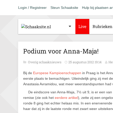
Login / Registreer
Steun Schaaksite
Hulp bij plaatsen ar
Live
Rubrieken
Podium voor Anna-Maja!
Overig schaaknieuws
25 augustus 2012 19:14
He
Bij de
Europese Kampioenschappen
in Praag is het An
eerste plaats te bemachtigen. Uiteindelijk ging zij met 
Anastasia Avramidou, wat meer weerstandspunten had ver
De eindscore van Anna-Maja, 7½ uit 9, is er een v
remise (zie ook het
eerdere artikel
), zette zij een ongel
ronde 8 ging het echter helaas mis. In een enerverende p
haar dat zij in de laatste ronde met zwart weer uitsteken