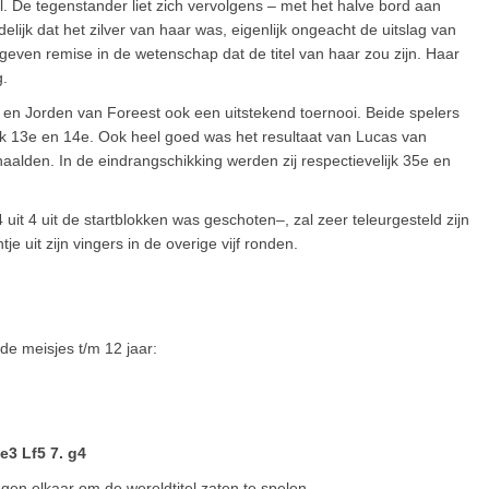
l. De tegenstander liet zich vervolgens – met het halve bord aan
lijk dat het zilver van haar was, eigenlijk ongeacht de uitslag van
geven remise in de wetenschap dat de titel van haar zou zijn. Haar
g.
en Jorden van Foreest ook een uitstekend toernooi. Beide spelers
jk 13e en 14e. Ook heel goed was het resultaat van Lucas van
alden. In de eindrangschikking werden zij respectievelijk 35e en
it 4 uit de startblokken was geschoten–, zal zeer teleurgesteld zijn
e uit zijn vingers in de overige vijf ronden.
de meisjes t/m 12 jaar:
 e3 Lf5 7. g4
egen elkaar om de wereldtitel zaten te spelen.