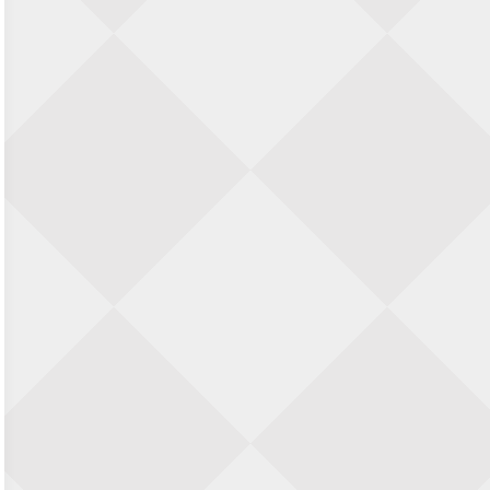
Zwolle Zuid Schaakt! Terrassentoernooi
voor duo’s
5 september 2026 · Zwolle
22e Hans Sandbrink Memorial
5 september 2026 · Utrecht
Open Kampioenschap Gouda 2026
5 september 2026 · Gouda