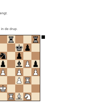
rengt.
 in de drup.