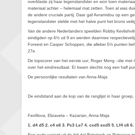
overklaste zij haar tegenstandster en won toen materiaa
materiaal achter – helemaal mat zetten. Toen al was duide
de andere cruciale partij. Daar gaf Avramidou op een ge
tegenstandster stelde met het halve punt het brons veili
Van de andere Nederlanders speelden Robby Kevlishvili 
eindigden op 6½ uit 9 en werden daarmee respectieveli
Foreest en Casper Schoppen, die allebei 5½ punten beha
27e.
De topscorer van het eerste uur, Roger Meng –die met 4 u
over het eindresultaat. Er kwam slechts nog een half puntj
De persoonlijke resultaten van Anna-Maja:
De eindstand aan de kop van de ranglijst in haar groep, 
Feofilova, Elizaveta – Kazarian, Anna-Maja
1. d4 d5 2. c4 e6 3. Pc3 Le7 4. cxd5 exd5 5. Lf4 c6 6.
Een oude variant uit de tijd dat Botwinnik en Petrosian t