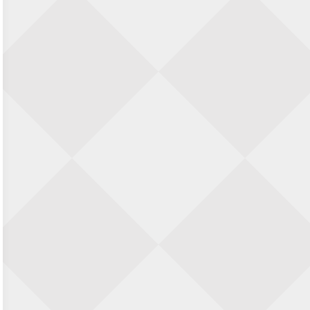
Nazomervierkampentoernooi 2026
28 augustus 2026 · Assen
KC Open
28 augustus 2026 · Haarlem
11e Goirles Weekend Kampioenschap
28 augustus 2026 · Goirle
Keisnel Schaaktoernooi
29 augustus 2026 · Amersfoort
Kroeg & Loper Leiden
30 augustus 2026 · Leiden
Open Schaakkampioenschap van
Arnhem
4 september 2026 · ARNHEM
Groninger stappenkampioenschap
5 september 2026 · Groningen