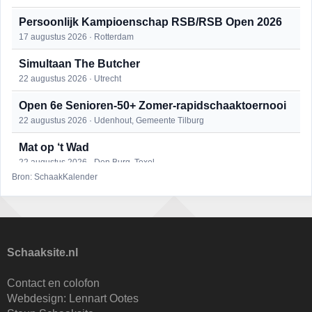
Persoonlijk Kampioenschap RSB/RSB Open 2026
17 augustus 2026 · Rotterdam
Simultaan The Butcher
22 augustus 2026 · Utrecht
Open 6e Senioren-50+ Zomer-rapidschaaktoernooi
22 augustus 2026 · Udenhout, Gemeente Tilburg
Mat op ‘t Wad
22 augustus 2026 · Den Burg, Texel
Bron: SchaakKalender
2e Utrechts kroegloperstoernooi
23 augustus 2026 · Utrecht
Open Eemlandtoernooi 2026
25 augustus 2026 · Bunschoten-Spakenburg
Schaaksite.nl
DSC Girls Night
Contact en colofon
27 augustus 2026 · Delft
Webdesign:
Lennart Ootes