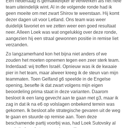
Een nederlaag is gemakkelijker te verwerken als het hele
team uiteindelijk wint. Al in de volgende ronde had ik
geen moeite om met zwart Shirov te weerstaan. Hij komt
dezer dagen uit voor Letland. Ons team was weer
duidelijk favoriet en we zetten weer een goed resultaat
neer. Alleen Loek was wat ongelukkig over deze ronde,
aangezien hij een straal gewonnen positie in remise liet
verzanden.
Zo langzamerhand kon het bijna niet anders of we
zouden het moeten opnemen tegen een zeer sterk team.
Inderdaad: wij troffen Israël. Opnieuw was ik de kwaaie
pier in het team, maar alweer kreeg ik de steun van mijn
teammaten. Toen Gelfand g6 speelde in de Engelse
opening, besefte ik dat zwart volgens mijn eigen
beoordeling prima staat in deze varianten. Daarom
besloot ik een lang gevecht aan te gaan met g3, maar ik
zag in dat ik na e6 op volslagen onbekend terrein was
gekomen. Ik besloot alle strategische gevaren uit de weg
te gaan en stuurde op remise aan. Toen deze
beschamende partij voorbij was, had Loek Sutovsky al