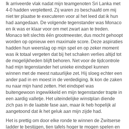
Ik arriveerde vlak nadat mijn teamgenoten Sri Lanka met
4-0 hadden verpletterd. Zij waren zo beschaafd om mij
niet ter plaatse te executeren voor al het leed dat ik hun
had aangedaan. De volgende tegenstander was Monaco
en ik was er klaar voor om met zwart aan te treden.
Monaco telt slechts één grootmeester, dus mocht gehoopt
worden op opnieuw een maximale score. Deze aspiraties
hadden hun weerslag op mijn spel en op zeker moment
was ik totaal vergeten dat bij het schaken verlies altijd tot
de mogelijkheden blijft behoren. Net voor de tijdcontrole
had mijn tegenstander het unieke eindspel kunnen
winnen met de meest natuurlijke zet. Hij sloeg echter een
ander pad in en moest in de verdediging. Ik kon de zaken
nu naar mijn hand zetten. Het eindspel was
buitengewoon ingewikkeld en mijn tegenstander trapte in
een aardig valletje. Het uiteindelijke winstplan diende
zich pas in de laatste fase aan, maar ik heb hopelijk al
aangetoond dat ik het geluk aan mijn zijde had.
Het is prettig om door elke ronde te winnen de Zwitserse
ladder te bestijgen, tien tafels hoger te mogen spelen en