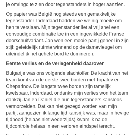
je omringd te zien door tegenstanders in hoger aanzien.
Op papier was België nog steeds een gemakkelijke
tegenstander. Inderdaad hadden we weinig moeite om
hen te verslaan. Mijn tegenstander liet al vrij snel een
eenvoudige combinatie toe in een ingewikkelde Franse
doorschuifvariant. Jan won een mooie partij geheel in zijn
stijl: geleidelijk ruimte winnend op de damevleugel om
uiteindelijk het gehele bord te domineren.
Eerste verlies en de verlegenheid daarover
Bulgarije was ons volgende slachtoffer. De kracht van het
team komt van de eerste twee borden met Topalov en
Cheparinov. De laagste twee borden zijn tamelijk
kwetsbaar. Inderdaad, ondanks mijn verlies won het team
dankzij Jan en Daniël die hun tegenstanders kansloos
vermorzelden. Dat kan niet gezegd worden van mijn
partij, aangezien ik lange tijd kansrijk was, maar in hevige
tijdnood (helaas niet wederzijds) kwam ik na de
tijdcontrole helaas in een verloren eindspel terecht.