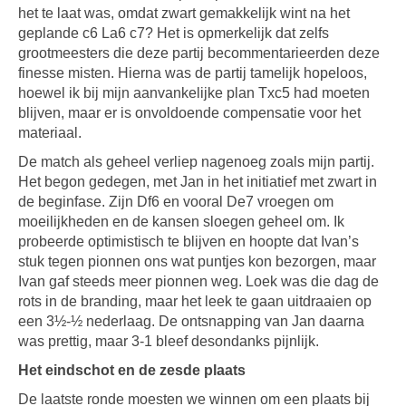
het te laat was, omdat zwart gemakkelijk wint na het
geplande c6 La6 c7? Het is opmerkelijk dat zelfs
grootmeesters die deze partij becommentarieerden deze
finesse misten. Hierna was de partij tamelijk hopeloos,
hoewel ik bij mijn aanvankelijke plan Txc5 had moeten
blijven, maar er is onvoldoende compensatie voor het
materiaal.
De match als geheel verliep nagenoeg zoals mijn partij.
Het begon gedegen, met Jan in het initiatief met zwart in
de beginfase. Zijn Df6 en vooral De7 vroegen om
moeilijkheden en de kansen sloegen geheel om. Ik
probeerde optimistisch te blijven en hoopte dat Ivan’s
stuk tegen pionnen ons wat puntjes kon bezorgen, maar
Ivan gaf steeds meer pionnen weg. Loek was die dag de
rots in de branding, maar het leek te gaan uitdraaien op
een 3½-½ nederlaag. De ontsnapping van Jan daarna
was prettig, maar 3-1 bleef desondanks pijnlijk.
Het eindschot en de zesde plaats
De laatste ronde moesten we winnen om een plaats bij