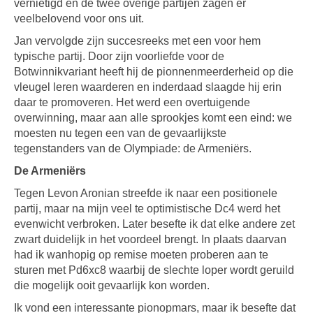
vernietigd en de twee overige partijen zagen er
veelbelovend voor ons uit.
Jan vervolgde zijn succesreeks met een voor hem
typische partij. Door zijn voorliefde voor de
Botwinnikvariant heeft hij de pionnenmeerderheid op die
vleugel leren waarderen en inderdaad slaagde hij erin
daar te promoveren. Het werd een overtuigende
overwinning, maar aan alle sprookjes komt een eind: we
moesten nu tegen een van de gevaarlijkste
tegenstanders van de Olympiade: de Armeniërs.
De Armeniërs
Tegen Levon Aronian streefde ik naar een positionele
partij, maar na mijn veel te optimistische Dc4 werd het
evenwicht verbroken. Later besefte ik dat elke andere zet
zwart duidelijk in het voordeel brengt. In plaats daarvan
had ik wanhopig op remise moeten proberen aan te
sturen met Pd6xc8 waarbij de slechte loper wordt geruild
die mogelijk ooit gevaarlijk kon worden.
Ik vond een interessante pionopmars, maar ik besefte dat