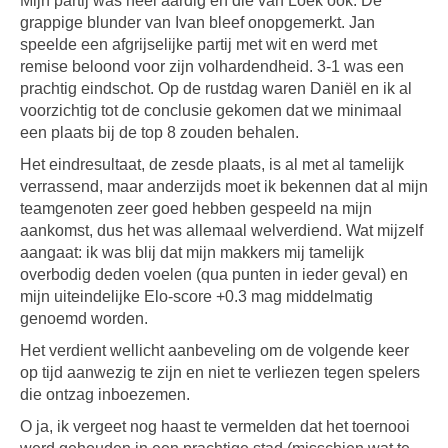
Mijn partij was heel aardig en die van Loek ook. De
grappige blunder van Ivan bleef onopgemerkt. Jan
speelde een afgrijselijke partij met wit en werd met
remise beloond voor zijn volhardendheid. 3-1 was een
prachtig eindschot. Op de rustdag waren Daniël en ik al
voorzichtig tot de conclusie gekomen dat we minimaal
een plaats bij de top 8 zouden behalen.
Het eindresultaat, de zesde plaats, is al met al tamelijk
verrassend, maar anderzijds moet ik bekennen dat al mijn
teamgenoten zeer goed hebben gespeeld na mijn
aankomst, dus het was allemaal welverdiend. Wat mijzelf
aangaat: ik was blij dat mijn makkers mij tamelijk
overbodig deden voelen (qua punten in ieder geval) en
mijn uiteindelijke Elo-score +0.3 mag middelmatig
genoemd worden.
Het verdient wellicht aanbeveling om de volgende keer
op tijd aanwezig te zijn en niet te verliezen tegen spelers
die ontzag inboezemen.
O ja, ik vergeet nog haast te vermelden dat het toernooi