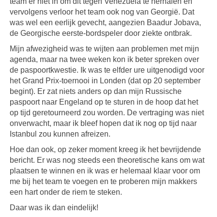
team er niet in om dit tegen Venezuela te herhalen en
vervolgens verloor het team ook nog van Georgië. Dat
was wel een eerlijk gevecht, aangezien Baadur Jobava,
de Georgische eerste-bordspeler door ziekte ontbrak.
Mijn afwezigheid was te wijten aan problemen met mijn
agenda, maar na twee weken kon ik beter spreken over
de paspoortkwestie. Ik was te elfder ure uitgenodigd voor
het Grand Prix-toernooi in Londen (dat op 20 september
begint). Er zat niets anders op dan mijn Russische
paspoort naar Engeland op te sturen in de hoop dat het
op tijd geretourneerd zou worden. De vertraging was niet
onverwacht, maar ik bleef hopen dat ik nog op tijd naar
Istanbul zou kunnen afreizen.
Hoe dan ook, op zeker moment kreeg ik het bevrijdende
bericht. Er was nog steeds een theoretische kans om wat
plaatsen te winnen en ik was er helemaal klaar voor om
me bij het team te voegen en te proberen mijn makkers
een hart onder de riem te steken.
Daar was ik dan eindelijk!