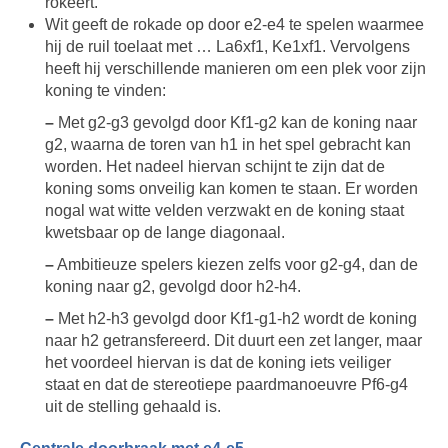
rokeert.
Wit geeft de rokade op door e2-e4 te spelen waarmee
hij de ruil toelaat met … La6xf1, Ke1xf1. Vervolgens
heeft hij verschillende manieren om een plek voor zijn
koning te vinden:
–
Met g2-g3 gevolgd door Kf1-g2 kan de koning naar
g2, waarna de toren van h1 in het spel gebracht kan
worden. Het nadeel hiervan schijnt te zijn dat de
koning soms onveilig kan komen te staan. Er worden
nogal wat witte velden verzwakt en de koning staat
kwetsbaar op de lange diagonaal.
–
Ambitieuze spelers kiezen zelfs voor g2-g4, dan de
koning naar g2, gevolgd door h2-h4.
–
Met h2-h3 gevolgd door Kf1-g1-h2 wordt de koning
naar h2 getransfereerd. Dit duurt een zet langer, maar
het voordeel hiervan is dat de koning iets veiliger
staat en dat de stereotiepe paardmanoeuvre Pf6-g4
uit de stelling gehaald is.