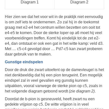
Diagram 1
Diagram 2
Hier zien we dat het voor wit in de praktijk niet eenvoudig
is om zelf iets te ondernemen. Zo zal hij in de toekomst
graag met e2-e4 het centrum willen bezetten om ooit tot
e4-e5 te komen. Door de sterke loper op a6 moet hij veel
voorbereidingen treffen. Komt hij eindelijk tot de zet e2-
e4, dan ontstaat er ook een gat in het witte kamp: veld d3.
Met … c5-c4 gevolgd door … Pd7-c5 kan zwart proberen
daar gebruik van te maken.
Gunstige eindspelen
Door de druk die zwart uitoefent op de damevleugel is het
niet denkbeeldig dat hij een pion terugwint. Een mogelijk
eindspel zal in veel gevallen erg gunstig kunnen
uitpakken, vooral vanwege de sterke pion op c5, zoals in
het volgende diagram getoond wordt
(zie diagram 2)
.
Doordat de b-pion is gesneuveld, heeft zwart nu een
gedekte vrijpion op c5. De witte vrijpion is in veel