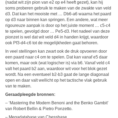
(nadat wit zijn pion van e2 op e4 heeft gezet), kan hij
soms proberen gebruik te maken van de zwakte van veld
d3. Dat kan het mooiste met … Db6-a6 waarna het paard
op d3 naar binnen kan springen. Een andere, wat meer
rigoureuze aanpak is door op het juiste moment … c5-c4
te spelen, gevolgd door … Pe5-d3. Het nadeel van deze
pionzet is wel dat wit veld d4 in handen krijgt, waardoor
ook Pf3-d4-c6 tot de mogelijkheden gaat behoren.
In veel stellingen kan zwart ook de druk opvoeren door
een paard naar c4 om te spelen. Dat kan vanaf e5 daar
komen, maar ook (wat logischer is) via b6. Vanaf veld c4
valt het paard b2 aan, waardoor wit voor het blok gezet
wordt. Na een eventueel b2-b3 gaat de lange diagonaal
open en daar valt wellicht op het tactische vlak gebruik
van te maken.
Geraadpleegde bronnen:
– ‘Mastering the Modern Benoni and the Benko Gambit’
van Robert Bellin & Pietro Ponzetto.
– Megadatabase van Chessbase