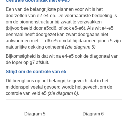
Centrale doorbraak met e4-e5
Een van de belangrijkste plannen voor wit is het
doorzetten van e2-e4-e5. De voornaamste bedoeling is
om de pionnenstructuur bij zwart te verzwakken
(bijvoorbeeld door e5xd6, of ook e5-e6). Als wit e4-e5
eenmaal heeft doorgezet kan zwart doorgaans niet
antwoorden met … d6xe5 omdat hij daarmee pion c5 zijn
natuurlijke dekking ontneemt
(zie diagram 5)
.
Bijkomstigheid is dat wit na e4-e5 ook de diagonaal van
de loper op g7 afsluit.
Strijd om de controle van e5
Dit brengt ons op het belangrijke gevecht dat in het
middenspel veelal gevoerd wordt: het gevecht om de
controle van veld e5
(zie diagram 6)
.
Diagram 5
Diagram 6