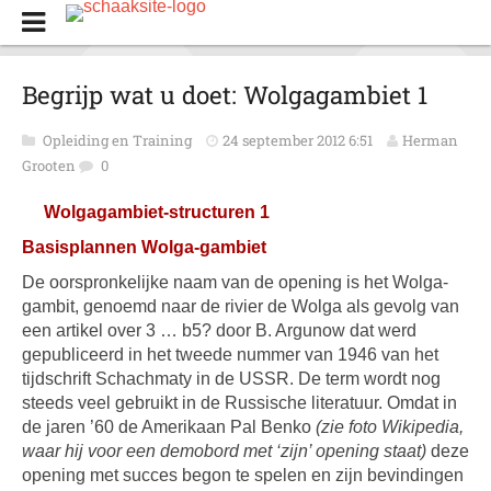
Begrijp wat u doet: Wolgagambiet 1
Opleiding en Training
24 september 2012 6:51
Herman
Grooten
0
Wolgagambiet-structuren 1
Basisplannen Wolga-gambiet
De oorspronkelijke naam van de opening is het Wolga-
gambit, genoemd naar de rivier de Wolga als gevolg van
een artikel over 3 … b5? door B. Argunow dat werd
gepubliceerd in het tweede nummer van 1946 van het
tijdschrift Schachmaty in de USSR. De term wordt nog
steeds veel gebruikt in de Russische literatuur. Omdat in
de jaren ’60 de Amerikaan Pal Benko
(zie foto Wikipedia,
waar hij voor een demobord met ‘zijn’ opening staat)
deze
opening met succes begon te spelen en zijn bevindingen