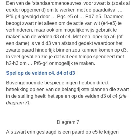
Een van de ‘standaardmanoeuvres’ voor zwart is (zoals al
eerder opgemerkt) om te werken met de paarduitval …
Pf6-g4 gevolgd door … Pg4-e5 of … Pd7-e5. Daarmee
beoogt zwart niet alleen om de actie van wit (e4-e5) te
verhinderen, maar ook om mogelijkerwijs gebruik te
maken van de velden d3 of c4. Met een loper op a6 (of
een dame) is veld d3 van afstand gedekt waardoor het
zwarte paard hinderlijk binnen zou kunnen komen op d3.
In veel gevallen zie je dat wit een tempo spendeert met
h2-h3 om … Pf6-g4 onmogelijk te maken.
Spel op de velden c4, d4 of d3
Bovengenoemde bespiegelingen hebben direct
betrekking op een van de belangrijkste plannen die zwart
in de stelling heeft: het spelen op de velden d3 of c4
(zie
diagram 7)
.
Diagram 7
Als zwart erin geslaagd is een paard op e5 te krijgen