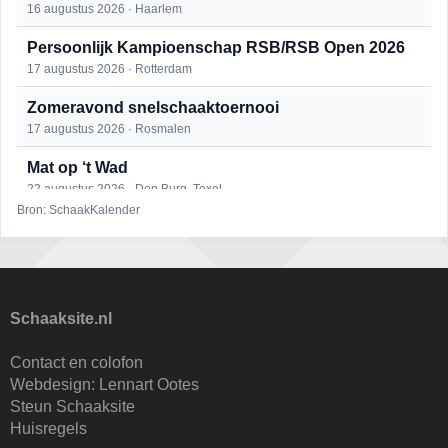
16 augustus 2026 · Haarlem
Persoonlijk Kampioenschap RSB/RSB Open 2026
17 augustus 2026 · Rotterdam
Zomeravond snelschaaktoernooi
17 augustus 2026 · Rosmalen
Mat op ‘t Wad
22 augustus 2026 · Den Burg, Texel
Bron: SchaakKalender
Open 6e Senioren-50+ Zomer-rapidschaaktoernooi
22 augustus 2026 · Udenhout, Gemeente Tilburg
Simultaan The Butcher
22 augustus 2026 · Utrecht
Schaaksite.nl
2e Utrechts kroegloperstoernooi
Contact en colofon
23 augustus 2026 · Utrecht
Webdesign:
Lennart Ootes
Steun Schaaksite
Open Eemlandtoernooi 2026
Huisregels
25 augustus 2026 · Bunschoten-Spakenburg