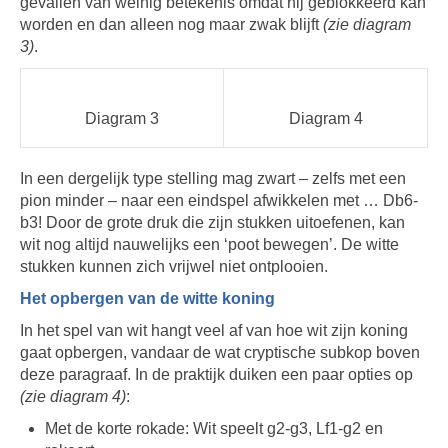
gevallen van weinig betekenis omdat hij geblokkeerd kan
worden en dan alleen nog maar zwak blijft
(zie diagram
3)
.
Diagram 3
Diagram 4
In een dergelijk type stelling mag zwart – zelfs met een
pion minder – naar een eindspel afwikkelen met … Db6-
b3! Door de grote druk die zijn stukken uitoefenen, kan
wit nog altijd nauwelijks een ‘poot bewegen’. De witte
stukken kunnen zich vrijwel niet ontplooien.
Het opbergen van de witte koning
In het spel van wit hangt veel af van hoe wit zijn koning
gaat opbergen, vandaar de wat cryptische subkop boven
deze paragraaf. In de praktijk duiken een paar opties op
(zie diagram 4)
:
Met de korte rokade: Wit speelt g2-g3, Lf1-g2 en