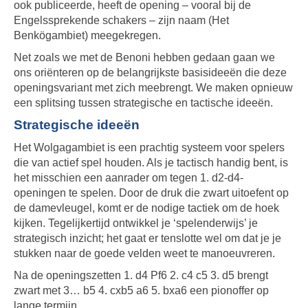
ook publiceerde, heeft de opening – vooral bij de
Engelssprekende schakers – zijn naam (Het
Benkögambiet) meegekregen.
Net zoals we met de Benoni hebben gedaan gaan we
ons oriënteren op de belangrijkste basisideeën die deze
openingsvariant met zich meebrengt. We maken opnieuw
een splitsing tussen strategische en tactische ideeën.
Strategische ideeën
Het Wolgagambiet is een prachtig systeem voor spelers
die van actief spel houden. Als je tactisch handig bent, is
het misschien een aanrader om tegen 1. d2-d4-
openingen te spelen. Door de druk die zwart uitoefent op
de damevleugel, komt er de nodige tactiek om de hoek
kijken. Tegelijkertijd ontwikkel je ‘spelenderwijs’ je
strategisch inzicht; het gaat er tenslotte wel om dat je je
stukken naar de goede velden weet te manoeuvreren.
Na de openingszetten 1. d4 Pf6 2. c4 c5 3. d5 brengt
zwart met 3… b5 4. cxb5 a6 5. bxa6 een pionoffer op
lange termijn.