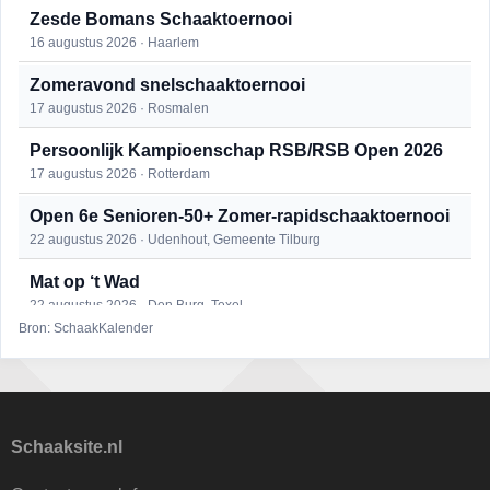
Zesde Bomans Schaaktoernooi
16 augustus 2026 · Haarlem
Zomeravond snelschaaktoernooi
17 augustus 2026 · Rosmalen
Persoonlijk Kampioenschap RSB/RSB Open 2026
17 augustus 2026 · Rotterdam
Open 6e Senioren-50+ Zomer-rapidschaaktoernooi
22 augustus 2026 · Udenhout, Gemeente Tilburg
Mat op ‘t Wad
22 augustus 2026 · Den Burg, Texel
Bron: SchaakKalender
Simultaan The Butcher
22 augustus 2026 · Utrecht
2e Utrechts kroegloperstoernooi
23 augustus 2026 · Utrecht
Schaaksite.nl
Open Eemlandtoernooi 2026