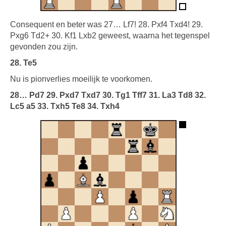
Consequent en beter was 27… Lf7! 28. Pxf4 Txd4! 29.
Pxg6 Td2+ 30. Kf1 Lxb2 geweest, waarna het tegenspel
gevonden zou zijn.
28. Te5
Nu is pionverlies moeilijk te voorkomen.
28… Pd7 29. Pxd7 Txd7 30. Tg1 Tff7 31. La3 Td8 32.
Lc5 a5 33. Txh5 Te8 34. Txh4