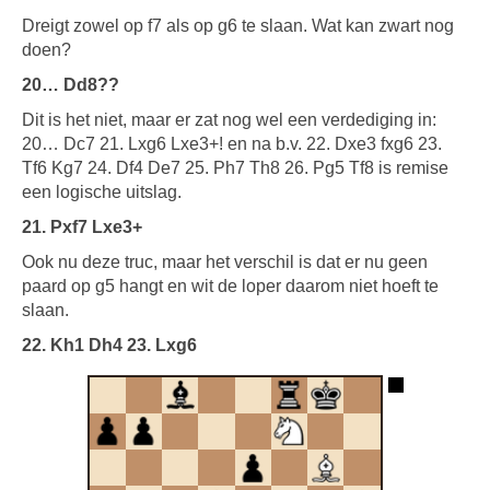
Dreigt zowel op f7 als op g6 te slaan. Wat kan zwart nog
doen?
20… Dd8??
Dit is het niet, maar er zat nog wel een verdediging in:
20… Dc7 21. Lxg6 Lxe3+! en na b.v. 22. Dxe3 fxg6 23.
Tf6 Kg7 24. Df4 De7 25. Ph7 Th8 26. Pg5 Tf8 is remise
een logische uitslag.
21. Pxf7 Lxe3+
Ook nu deze truc, maar het verschil is dat er nu geen
paard op g5 hangt en wit de loper daarom niet hoeft te
slaan.
22. Kh1 Dh4 23. Lxg6