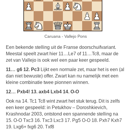
Caruana - Vallejo Pons
Een bekende stelling uit de Franse doorschuifvariant.
Meestal speelt zwart hier 11…Le7 of 11…Tc8, maar de
zet van Vallejo is ook wel een paar keer gespeeld.
11… g6 12. Pc3
Lijkt een normale zet, maar het is een (al
dan niet bewuste) offer. Zwart kan nu namelijk met een
kleine combinatie twee pionnen winnen.
12… Pxb4! 13. axb4 Lxb4 14. O-O
Ook na 14. Tc1 Tc8 wint zwart het stuk terug. Dit is zelfs
een keer gespeeld: in Petukhov – Doroshkievich,
Krashnodar 2003, ontstond een spannende stelling na
15. O-O Txc3 16. Txc3 Lxc3 17. Pg5 O-O 18. Pxh7 Kxh7
19. Lxg6+ fxg6 20. Txf8