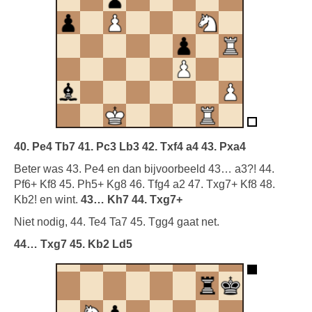
40. Pe4 Tb7 41. Pc3 Lb3 42. Txf4 a4 43. Pxa4
Beter was 43. Pe4 en dan bijvoorbeeld 43… a3?! 44.
Pf6+ Kf8 45. Ph5+ Kg8 46. Tfg4 a2 47. Txg7+ Kf8 48.
Kb2! en wint.
43… Kh7 44. Txg7+
Niet nodig, 44. Te4 Ta7 45. Tgg4 gaat net.
44… Txg7 45. Kb2 Ld5