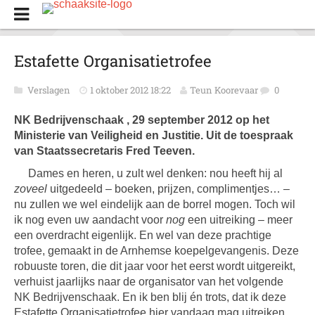
Estafette Organisatietrofee
Verslagen
1 oktober 2012 18:22
Teun Koorevaar
0
NK Bedrijvenschaak , 29 september 2012 op het
Ministerie van Veiligheid en Justitie. Uit de toespraak
van Staatssecretaris Fred Teeven.
Dames en heren, u zult wel denken: nou heeft hij al
zoveel
uitgedeeld – boeken, prijzen, complimentjes… –
nu zullen we wel eindelijk aan de borrel mogen. Toch wil
ik nog even uw aandacht voor
nog
een uitreiking – meer
een overdracht eigenlijk. En wel van deze prachtige
trofee, gemaakt in de Arnhemse koepelgevangenis. Deze
robuuste toren, die dit jaar voor het eerst wordt uitgereikt,
verhuist jaarlijks naar de organisator van het volgende
NK Bedrijvenschaak. En ik ben blij én trots, dat ik deze
Estafette Organisatietrofee hier vandaag mag uitreiken