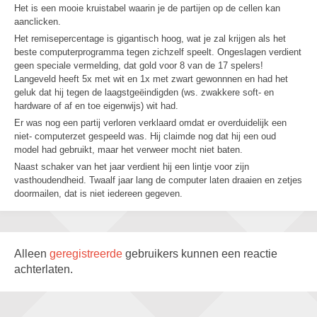
Het is een mooie kruistabel waarin je de partijen op de cellen kan
aanclicken.
Het remisepercentage is gigantisch hoog, wat je zal krijgen als het
beste computerprogramma tegen zichzelf speelt. Ongeslagen verdient
geen speciale vermelding, dat gold voor 8 van de 17 spelers!
Langeveld heeft 5x met wit en 1x met zwart gewonnnen en had het
geluk dat hij tegen de laagstgeëindigden (ws. zwakkere soft- en
hardware of af en toe eigenwijs) wit had.
Er was nog een partij verloren verklaard omdat er overduidelijk een
niet- computerzet gespeeld was. Hij claimde nog dat hij een oud
model had gebruikt, maar het verweer mocht niet baten.
Naast schaker van het jaar verdient hij een lintje voor zijn
vasthoudendheid. Twaalf jaar lang de computer laten draaien en zetjes
doormailen, dat is niet iedereen gegeven.
Alleen
geregistreerde
gebruikers kunnen een reactie
achterlaten.