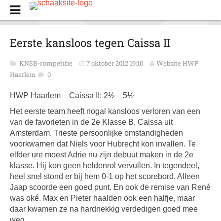
Eerste kansloos tegen Caissa II
KNSB-competitie
7 oktober 2012 19:10
Website HWP
Haarlem
0
HWP Haarlem – Caissa II: 2½ – 5½
Het eerste team heeft nogal kansloos verloren van een
van de favorieten in de 2e Klasse B, Caissa uit
Amsterdam. Trieste persoonlijke omstandigheden
voorkwamen dat Niels voor Hubrecht kon invallen. Te
elfder ure moest Adrie nu zijn debuut maken in de 2e
klasse. Hij kon geen heldenrol vervullen. In tegendeel,
heel snel stond er bij hem 0-1 op het scorebord. Alleen
Jaap scoorde een goed punt. En ook de remise van René
was oké. Max en Pieter haalden ook een halfje, maar
daar kwamen ze na hardnekkig verdedigen goed mee
weg.