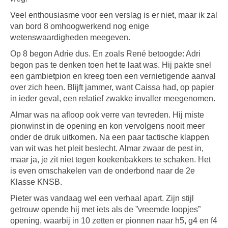
Veel enthousiasme voor een verslag is er niet, maar ik zal
van bord 8 omhoogwerkend nog enige
wetenswaardigheden meegeven.
Op 8 begon Adrie dus. En zoals René betoogde: Adri
begon pas te denken toen het te laat was. Hij pakte snel
een gambietpion en kreeg toen een vernietigende aanval
over zich heen. Blijft jammer, want Caissa had, op papier
in ieder geval, een relatief zwakke invaller meegenomen.
Almar was na afloop ook verre van tevreden. Hij miste
pionwinst in de opening en kon vervolgens nooit meer
onder de druk uitkomen. Na een paar tactische klappen
van wit was het pleit beslecht. Almar zwaar de pest in,
maar ja, je zit niet tegen koekenbakkers te schaken. Het
is even omschakelen van de onderbond naar de 2e
Klasse KNSB.
Pieter was vandaag wel een verhaal apart. Zijn stijl
getrouw opende hij met iets als de ”vreemde loopjes”
opening, waarbij in 10 zetten er pionnen naar h5, g4 en f4