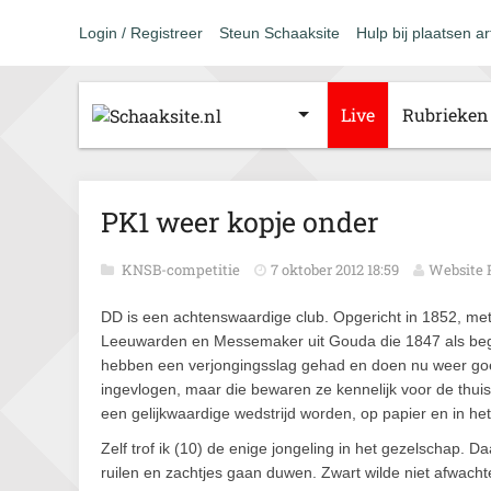
Login / Registreer
Steun Schaaksite
Hulp bij plaatsen ar
Live
Rubrieken
PK1 weer kopje onder
KNSB-competitie
7 oktober 2012 18:59
Website 
DD is een achtenswaardige club. Opgericht in 1852, me
Leeuwarden en Messemaker uit Gouda die 1847 als begin
hebben een verjongingsslag gehad en doen nu weer go
ingevlogen, maar die bewaren ze kennelijk voor de thui
een gelijkwaardige wedstrijd worden, op papier en in het
Zelf trof ik (10) de enige jongeling in het gezelschap
ruilen en zachtjes gaan duwen. Zwart wilde niet afwacht