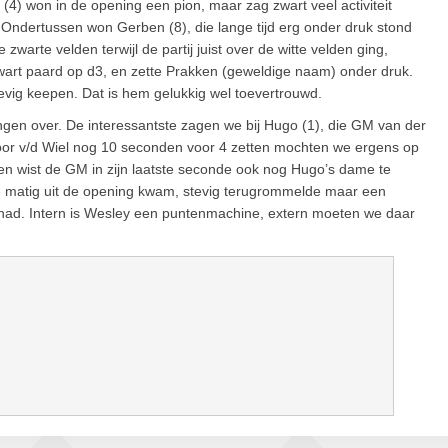
4) won in de opening een pion, maar zag zwart veel activiteit
. Ondertussen won Gerben (8), die lange tijd erg onder druk stond
warte velden terwijl de partij juist over de witte velden ging,
wart paard op d3, en zette Prakken (geweldige naam) onder druk.
evig keepen. Dat is hem gelukkig wel toevertrouwd.
ingen over. De interessantste zagen we bij Hugo (1), die GM van der
 voor v/d Wiel nog 10 seconden voor 4 zetten mochten we ergens op
en wist de GM in zijn laatste seconde ook nog Hugo’s dame te
ie matig uit de opening kwam, stevig terugrommelde maar een
ig had. Intern is Wesley een puntenmachine, extern moeten we daar