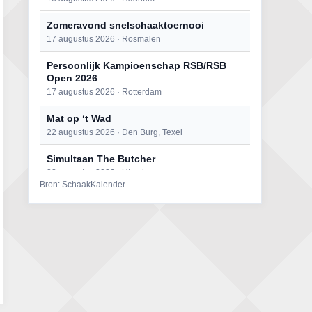
Zomeravond snelschaaktoernooi
17 augustus 2026 · Rosmalen
Persoonlijk Kampioenschap RSB/RSB
Open 2026
17 augustus 2026 · Rotterdam
Mat op ‘t Wad
22 augustus 2026 · Den Burg, Texel
Simultaan The Butcher
22 augustus 2026 · Utrecht
Bron: SchaakKalender
Open 6e Senioren-50+ Zomer-
rapidschaaktoernooi
22 augustus 2026 · Udenhout, Gemeente Tilburg
2e Utrechts kroegloperstoernooi
23 augustus 2026 · Utrecht
Open Eemlandtoernooi 2026
25 augustus 2026 · Bunschoten-Spakenburg