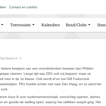
tikel
Contact en colofon
Toernooien
Kalenders
Bond/Clubs
Stan
Paul Keres
0
t betere bewijzen van een ononderbroken bestaan dan Philidor
jaar claimen. Lange tijd was DD1 ook vrij bejaard, maar ze
ed mee in de 1e klasse. Ook wordt af en toe GM Fedurchuk
swedstrijden. PK1 hoefde echter niet naar Den Haag, en zo werd het
 echt.
. Daarom koos ik voor oudemannenschaak: voorzichtig openen, dames
en en gooide de stelling open, waarop het uittikken soepel ging. Het