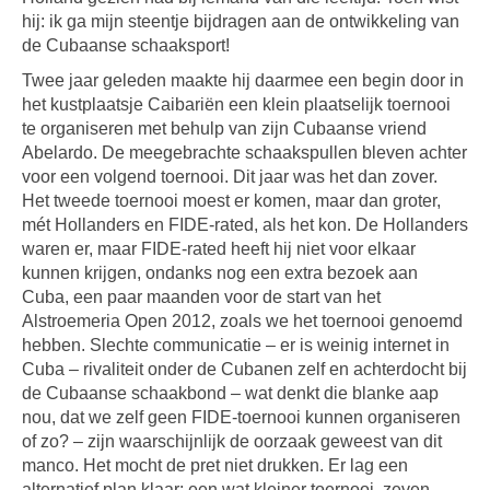
hij: ik ga mijn steentje bijdragen aan de ontwikkeling van
de Cubaanse schaaksport!
Twee jaar geleden maakte hij daarmee een begin door in
het kustplaatsje Caibariën een klein plaatselijk toernooi
te organiseren met behulp van zijn Cubaanse vriend
Abelardo. De meegebrachte schaakspullen bleven achter
voor een volgend toernooi. Dit jaar was het dan zover.
Het tweede toernooi moest er komen, maar dan groter,
mét Hollanders en FIDE-rated, als het kon. De Hollanders
waren er, maar FIDE-rated heeft hij niet voor elkaar
kunnen krijgen, ondanks nog een extra bezoek aan
Cuba, een paar maanden voor de start van het
Alstroemeria Open 2012, zoals we het toernooi genoemd
hebben. Slechte communicatie – er is weinig internet in
Cuba – rivaliteit onder de Cubanen zelf en achterdocht bij
de Cubaanse schaakbond – wat denkt die blanke aap
nou, dat we zelf geen FIDE-toernooi kunnen organiseren
of zo? – zijn waarschijnlijk de oorzaak geweest van dit
manco. Het mocht de pret niet drukken. Er lag een
alternatief plan klaar: een wat kleiner toernooi, zeven