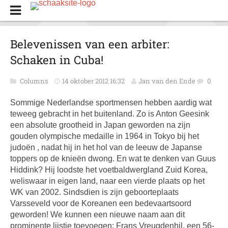
Belevenissen van een arbiter:
Schaken in Cuba!
Columns
14 oktober 2012 16:32
Jan van den Ende
0
Sommige Nederlandse sportmensen hebben aardig wat
teweeg gebracht in het buitenland. Zo is Anton Geesink
een absolute grootheid in Japan geworden na zijn
gouden olympische medaille in 1964 in Tokyo bij het
judoën , nadat hij in het hol van de leeuw de Japanse
toppers op de knieën dwong. En wat te denken van Guus
Hiddink? Hij loodste het voetbaldwergland Zuid Korea,
weliswaar in eigen land, naar een vierde plaats op het
WK van 2002. Sindsdien is zijn geboorteplaats
Varsseveld voor de Koreanen een bedevaartsoord
geworden! We kunnen een nieuwe naam aan dit
prominente lijstje toevoegen: Frans Vreugdenhil, een 56-