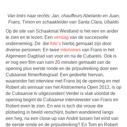
Van links naar rechts: Jan, chauffeurs Abelardo en Juan,
Frans, Timon en schaakleider van Santa Clara, Ubaldo
Op de site van Schaakmat Westland is het een en ander
te zien en te lezen: Een
verslag
van de succesvolle
onderneming. De die
foto’s
hierbij gemaakt zijn door
diverse personen. En twee
interviews
van Frans in het
Algemeen Dagblad van voor en na de Cubareis. Ook is
er nog een film van ruim 20 minuten gemaakt van de
opening plus eerste ronde en de prijsuitreiking door een
Cubaanse filmer/fotograaf. Een gedeelte hiervan,
waaronder het interview met Frans bij de opening en met
Robert als winnaar van het Alstroemeria Open 2012, is op
de Cubaanse tv uitgezonden! Verder is vlak voordat de
opening begint de Cubaanse interviewster van Frans en
Robert even te zien. En wie is toch die vrouw die
plotseling in beeld verschijnt, buiten wandelend langs
een heg, na een close-up van André tussen het eind van
de eerste ronde en de prijsuitreiking? En Tom en Robert