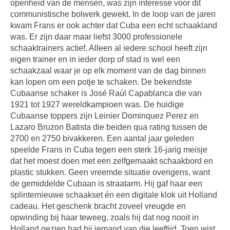
openheid van de mensen, was zijn interesse voor dit
communistische bolwerk gewekt. In de loop van de jaren
kwam Frans er ook achter dat Cuba een echt schaakland
was. Er zijn daar maar liefst 3000 professionele
schaaktrainers actief. Alleen al iedere school heeft zijn
eigen trainer en in ieder dorp of stad is wel een
schaakzaal waar je op elk moment van de dag binnen
kan lopen om een potje te schaken. De bekendste
Cubaanse schaker is José Raúl Capablanca die van
1921 tot 1927 wereldkampioen was. De huidige
Cubaanse toppers zijn Leinier Dominquez Perez en
Lazaro Bruzon Batista die beiden qua rating tussen de
2700 en 2750 bivakkeren. Een aantal jaar geleden
speelde Frans in Cuba tegen een sterk 16-jarig meisje
dat het moest doen met een zelfgemaakt schaakbord en
plastic stukken. Geen vreemde situatie overigens, want
de gemiddelde Cubaan is straatarm. Hij gaf haar een
splinternieuwe schaakset én een digitale klok uit Holland
cadeau. Het geschenk bracht zoveel vreugde en
opwinding bij haar teweeg, zoals hij dat nog nooit in
Holland gezien had bij iemand van die leeftijd. Toen wist