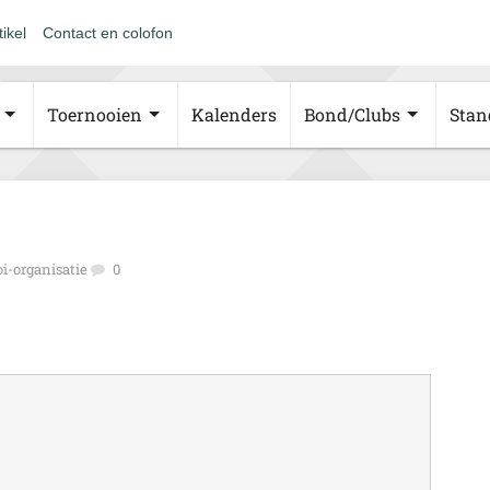
tikel
Contact en colofon
Toernooien
Kalenders
Bond/Clubs
Stan
i-organisatie
0