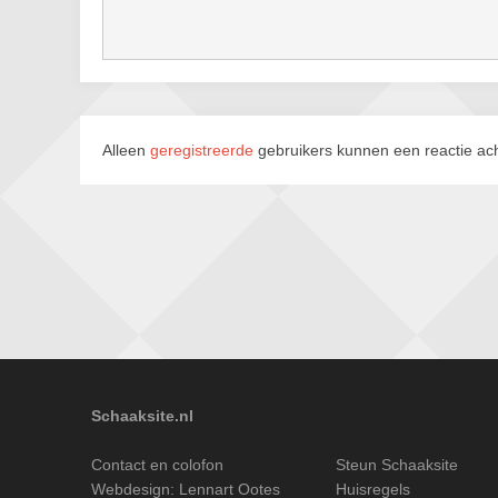
Alleen
geregistreerde
gebruikers kunnen een reactie ach
Schaaksite.nl
Contact en colofon
Steun Schaaksite
Webdesign:
Lennart Ootes
Huisregels