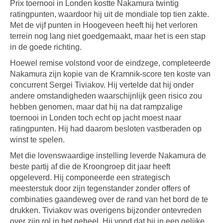
Prix toernooi in Londen kostte Nakamura twintig
ratingpunten, waardoor hij uit de mondiale top tien zakte.
Met de vijf punten in Hoogeveen heeft hij het verloren
terrein nog lang niet goedgemaakt, maar het is een stap
in de goede richting.
Hoewel remise volstond voor de eindzege, completeerde
Nakamura zijn kopie van de Kramnik-score ten koste van
concurrent Sergei Tiviakov. Hij vertelde dat hij onder
andere omstandigheden waarschijnlijk geen risico zou
hebben genomen, maar dat hij na dat rampzalige
toernooi in Londen toch echt op jacht moest naar
ratingpunten. Hij had daarom besloten vastberaden op
winst te spelen.
Met die lovenswaardige instelling leverde Nakamura de
beste partij af die de Kroongroep dit jaar heeft
opgeleverd. Hij componeerde een strategisch
meesterstuk door zijn tegenstander zonder offers of
combinaties gaandeweg over de rand van het bord de te
drukken. Tiviakov was overigens bijzonder ontevreden
over zijn rol in het geheel. Hij vond dat hij in een gelijke