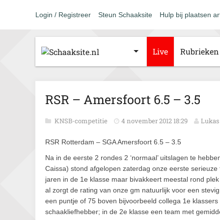
Login / Registreer
Steun Schaaksite
Hulp bij plaatsen ar
Live
Rubrieken
RSR – Amersfoort 6.5 – 3.5
KNSB-competitie
4 november 2012 18:29
Lukas
RSR Rotterdam – SGA Amersfoort 6.5 – 3.5
Na in de eerste 2 rondes 2 ‘normaal’ uitslagen te hebben
Caissa) stond afgelopen zaterdag onze eerste serieuze
jaren in de 1e klasse maar bivakkeert meestal rond plek 6
al zorgt de rating van onze gm natuurlijk voor een stev
een puntje of 75 boven bijvoorbeeld collega 1e klassers
schaakliefhebber; in de 2e klasse een team met gemiddel