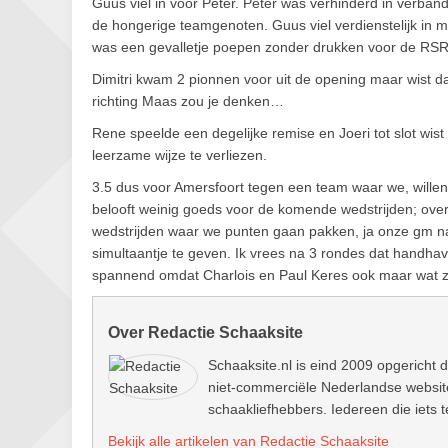
Guus viel in voor Peter. Peter was verhinderd in verba
de hongerige teamgenoten. Guus viel verdienstelijk in ma
was een gevalletje poepen zonder drukken voor de RSR’
Dimitri kwam 2 pionnen voor uit de opening maar wist da
richting Maas zou je denken…
Rene speelde een degelijke remise en Joeri tot slot wist
leerzame wijze te verliezen.
3.5 dus voor Amersfoort tegen een team waar we, will
belooft weinig goeds voor de komende wedstrijden; ove
wedstrijden waar we punten gaan pakken, ja onze gm na
simultaantje te geven. Ik vrees na 3 rondes dat handhaving
spannend omdat Charlois en Paul Keres ook maar wat zi
Over Redactie Schaaksite
Schaaksite.nl is eind 2009 opgericht d
niet-commerciële Nederlandse website.
schaakliefhebbers. Iedereen die iets t
Bekijk alle artikelen van Redactie Schaaksite