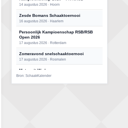
14 augustus 2026 · Hoorn
Zesde Bomans Schaaktoernooi
16 augustus 2026 · Haarlem
Persoonlijk Kampioenschap RSB/RSB
Open 2026
17 augustus 2026 · Rotterdam
Zomeravond snelschaaktoernooi
17 augustus 2026 · Rosmalen
Mat op ‘t Wad
Bron: SchaakKalender
22 augustus 2026 · Den Burg, Texel
Open 6e Senioren-50+ Zomer-
rapidschaaktoernooi
22 augustus 2026 · Udenhout, Gemeente Tilburg
Simultaan The Butcher
22 augustus 2026 · Utrecht
2e Utrechts kroegloperstoernooi