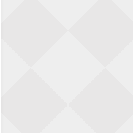
23 augustus 2026 · Utrecht
Open Eemlandtoernooi 2026
25 augustus 2026 · Bunschoten-Spakenburg
Nazomervierkampentoernooi 2026
28 augustus 2026 · Assen
KC Open
28 augustus 2026 · Haarlem
11e Goirles Weekend Kampioenschap
28 augustus 2026 · Goirle
Keisnel Schaaktoernooi
29 augustus 2026 · Amersfoort
Kroeg & Loper Leiden
30 augustus 2026 · Leiden
Open Schaakkampioenschap van
Arnhem
4 september 2026 · ARNHEM