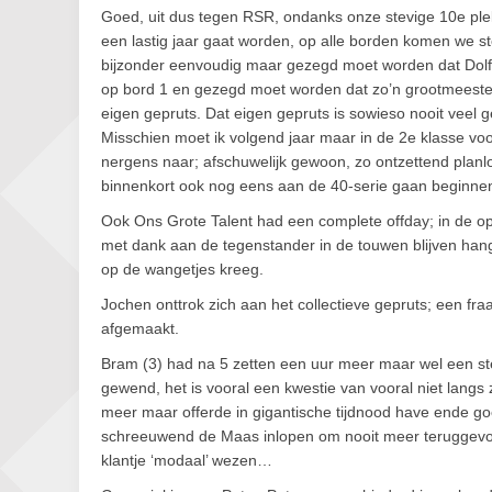
Goed, uit dus tegen RSR, ondanks onze stevige 10e plek l
een lastig jaar gaat worden, op alle borden komen we st
bijzonder eenvoudig maar gezegd moet worden dat Dolf Mei
op bord 1 en gezegd moet worden dat zo’n grootmeesterli
eigen gepruts. Dat eigen gepruts is sowieso nooit veel
Misschien moet ik volgend jaar maar in de 2e klasse vo
nergens naar; afschuwelijk gewoon, zo ontzettend planlo
binnenkort ook nog eens aan de 40-serie gaan beginnen
Ook Ons Grote Talent had een complete offday; in de op
met dank aan de tegenstander in de touwen blijven han
op de wangetjes kreeg.
Jochen onttrok zich aan het collectieve gepruts; een fra
afgemaakt.
Bram (3) had na 5 zetten een uur meer maar wel een ste
gewend, het is vooral een kwestie van vooral niet langs z
meer maar offerde in gigantische tijdnood have ende g
schreeuwend de Maas inlopen om nooit meer teruggevond
klantje ‘modaal’ wezen…