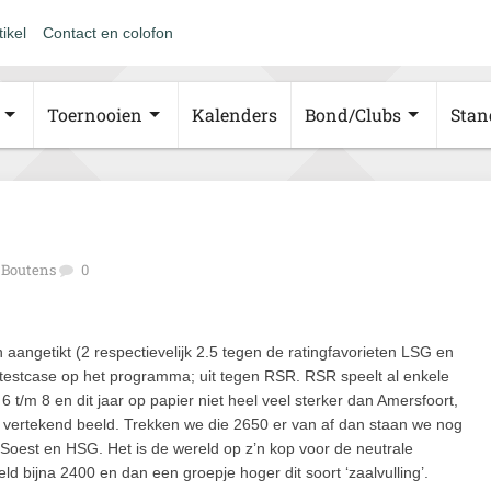
tikel
Contact en colofon
Toernooien
Kalenders
Bond/Clubs
Stan
 Boutens
0
 aangetikt (2 respectievelijk 2.5 tegen de ratingfavorieten LSG en
 testcase op het programma; uit tegen RSR. RSR speelt al enkele
 t/m 8 en dit jaar op papier niet heel veel sterker dan Amersfoort,
ig vertekend beeld. Trekken we die 2650 er van af dan staan we nog
 Soest en HSG. Het is de wereld op z’n kop voor de neutrale
d bijna 2400 en dan een groepje hoger dit soort ‘zaalvulling’.