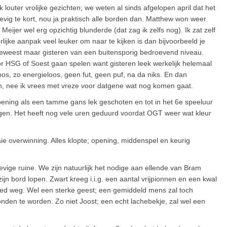
outer vrolijke gezichten; we weten al sinds afgelopen april dat het
evig te kort, nou ja praktisch alle borden dan. Matthew won weer
jer wel erg opzichtig blunderde (dat zag ik zelfs nog). Ik zat zelf
jke aanpak veel leuker om naar te kijken is dan bijvoorbeeld je
 geweest maar gisteren van een buitensporig bedroevend niveau.
or HSG of Soest gaan spelen want gisteren leek werkelijk helemaal
os, zo energieloos, geen fut, geen puf, na da niks. En dan
, nee ik vrees met vreze voor datgene wat nog komen gaat.
ening als een tamme gans lek geschoten en tot in het 6e speeluur
gen. Het heeft nog vele uren geduurd voordat OGT weer wat kleur
aie overwinning. Alles klopte; opening, middenspel en keurig
vige ruine. We zijn natuurlijk het nodige aan ellende van Bram
ijn bord lopen. Zwart kreeg i.i.g. een aantal vrijpionnen en een kwal
oed weg. Wel een sterke geest; een gemiddeld mens zal toch
en te worden. Zo niet Joost; een echt lachebekje, zal wel een