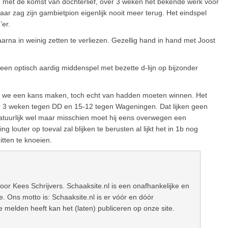
nd met de komst van dochterlief, over 3 weken het bekende werk voor
ar zag zijn gambietpion eigenlijk nooit meer terug. Het eindspel
er.
arna in weinig zetten te verliezen. Gezellig hand in hand met Joost
 een optisch aardig middenspel met bezette d-lijn op bijzonder
en we een kans maken, toch echt van hadden moeten winnen. Het
r 3 weken tegen DD en 15-12 tegen Wageningen. Dat lijken geen
tuurlijk wel maar misschien moet hij eens overwegen een
 louter op toeval zal blijken te berusten al lijkt het in 1b nog
tten te knoeien.
oor Kees Schrijvers. Schaaksite.nl is een onafhankelijke en
 Ons motto is: Schaaksite.nl is er vóór en dóór
e melden heeft kan het (laten) publiceren op onze site.