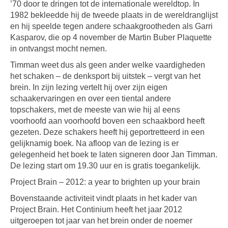
’70 door te dringen tot de internationale wereldtop. In
1982 bekleedde hij de tweede plaats in de wereldranglijst
en hij speelde tegen andere schaakgrootheden als Garri
Kasparov, die op 4 november de Martin Buber Plaquette
in ontvangst mocht nemen.
Timman weet dus als geen ander welke vaardigheden
het schaken – de denksport bij uitstek – vergt van het
brein. In zijn lezing vertelt hij over zijn eigen
schaakervaringen en over een tiental andere
topschakers, met de meeste van wie hij al eens
voorhoofd aan voorhoofd boven een schaakbord heeft
gezeten. Deze schakers heeft hij geportretteerd in een
gelijknamig boek. Na afloop van de lezing is er
gelegenheid het boek te laten signeren door Jan Timman.
De lezing start om 19.30 uur en is gratis toegankelijk.
Project Brain – 2012: a year to brighten up your brain
Bovenstaande activiteit vindt plaats in het kader van
Project Brain. Het Continium heeft het jaar 2012
uitgeroepen tot jaar van het brein onder de noemer