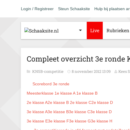
Login / Registreer
Steun Schaaksite
Hulp bij plaatsen ar
Live
Rubrieken
Compleet overzicht 3e ronde
KNSB-competitie
8 november 2012 13:09
Kees S
Scorebord 3e ronde
Meesterklasse
1e klasse A
1e klasse B
2e klasse A
2e klasse B
2e klasse C
2e klasse D
3e klasse A
3e klasse B
3e klasse C
3e klasse D
3e klasse E
3e klasse F
3e klasse G
3e klasse H