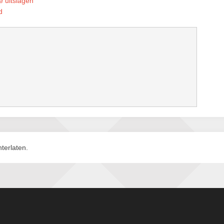
e uitslagen
d
terlaten.