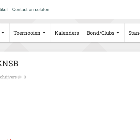
tikel
Contact en colofon
Toernooien
Kalenders
Bond/Clubs
Stan
 KNSB
chrijvers
0