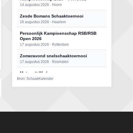
14 augustus 2026 · Hoorn
Zesde Bomans Schaaktoernooi
16 augustus 2026 · Haarlem
Persoonlijk Kampioenschap RSB/RSB
Open 2026
17 augustus 2026 · Rotterdam
Zomeravond snelschaaktoernooi
17 augustus 2026 · Rosmalen
Mat op ‘t Wad
Bron: SchaakKalender
22 augustus 2026 · Den Burg, Texel
Open 6e Senioren-50+ Zomer-
rapidschaaktoernooi
22 augustus 2026 · Udenhout, Gemeente Tilburg
Simultaan The Butcher
22 augustus 2026 · Utrecht
2e Utrechts kroegloperstoernooi