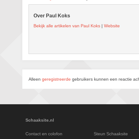
Over Paul Koks
Bekijk alle artikelen van Paul Koks
|
Website
Alleen
geregistreerde
gebruikers kunnen een reactie ach
Schaaksite.nl
Contact en colofon
Steun Schaaksite