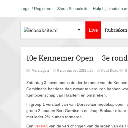
Login / Registreer
Steun Schaaksite
Hulp bij plaatsen ar
Live
Rubrieken
10e Kennemer Open – 3e rond
Verslagen
9 november 2012 1:26
Paul Koks
0
Zaterdag 3 november is de derde ronde van de Kennem
Combinatie het deze dag zwaar te verduren hebben wor
Kampioenschap van Haarlem en omstreken.
In groep 1 verslaat Jan van Dorsselaar medekoploper To
groep 2 houden Bert Gerritsma en Jaap Brokaar elkaar 
met ieder 2½ punten formeren.
Een
verslag
van de verrichtingen van de leden van de H