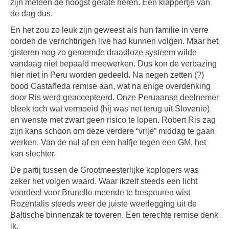
zijn meteen de hoogst gerate heren. Een klappertje van
de dag dus.
En het zou zo leuk zijn geweest als hun familie in verre
oorden de verrichtingen live had kunnen volgen. Maar het
gisteren nog zo geroemde draadloze systeem wilde
vandaag niet bepaald meewerken. Dus kon de verbazing
hier niet in Peru worden gedeeld. Na negen zetten (?)
bood Castañeda remise aan, wat na enige overdenking
door Ris werd geaccepteerd. Onze Peruaanse deelnemer
bleek toch wat vermoeid (hij was net terug uit Slovenië)
en wenste met zwart geen risico te lopen. Robert Ris zag
zijn kans schoon om deze verdere “vrije” middag te gaan
werken. Van de nul af en een halfje tegen een GM, het
kan slechter.
De partij tussen de Grootmeesterlijke koplopers was
zeker het volgen waard. Waar ikzelf steeds een licht
voordeel voor Brunello meende te bespeuren wist
Rozentalis steeds weer de juiste weerlegging uit de
Baltische binnenzak te toveren. Een terechte remise denk
ik.