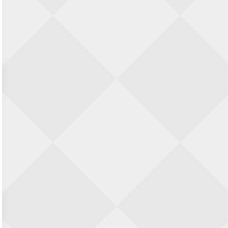
28 augustus 2026 · Haarlem
11e Goirles Weekend Kampioenschap
28 augustus 2026 · Goirle
Keisnel Schaaktoernooi
29 augustus 2026 · Amersfoort
Kroeg & Loper Leiden
30 augustus 2026 · Leiden
Open Schaakkampioenschap van
Arnhem
4 september 2026 · ARNHEM