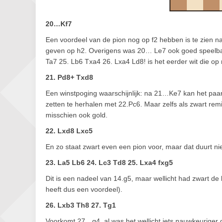
20…Kf7
Een voordeel van de pion nog op f2 hebben is te zien 
geven op h2. Overigens was 20… Le7 ook goed speelbaa
Ta7 25. Lb6 Txa4 26. Lxa4 Ld8! is het eerder wit die op
21. Pd8+ Txd8
Een winstpoging waarschijnlijk: na 21…Ke7 kan het paar
zetten te herhalen met 22.Pc6. Maar zelfs als zwart rem
misschien ook gold.
22. Lxd8 Lxc5
En zo staat zwart even een pion voor, maar dat duurt nie
23. La5 Lb6 24. Lc3 Td8 25. Lxa4 fxg5
Dit is een nadeel van 14.g5, maar wellicht had zwart de 
heeft dus een voordeel).
26. Lxb3 Th8 27. Tg1
Voorkomt 27…g4, al was het wellicht iets nauwkeuriger 