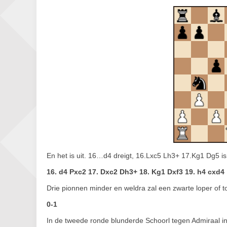
En het is uit. 16…d4 dreigt, 16.Lxc5 Lh3+ 17.Kg1 Dg5 is ma
16. d4 Pxc2 17. Dxc2 Dh3+ 18. Kg1 Dxf3 19. h4 cxd4
Drie pionnen minder en weldra zal een zwarte loper of to
0-1
In de tweede ronde blunderde Schoorl tegen Admiraal in 