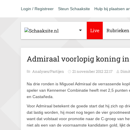
Login / Registreer
Steun Schaaksite
Hulp bij plaatsen ar
Live
Rubrieken
Admiraal voorlopig koning in
Analyses/Partijen
21 november 2012 22:17
Dimi
Na drie ronden is Miguoel Admiraal de verrassende koplop
speler van Kennemer Combinatie heeft met 2,5 punten 
en Castañeda.
Voor Admiraal betekent de goede start dat hij zich op dr
dat lastig worden, hij moet nog tegen de vier grootmees
want dat volstaat voor promotie naar de C-groep van het
niet als een van de voornaamste kandidaten gold, lijk