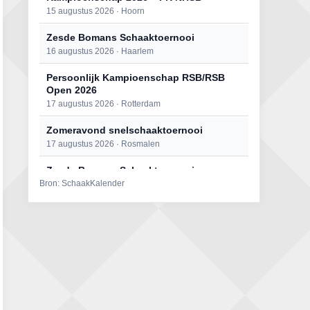
15 augustus 2026 · Hoorn
Zesde Bomans Schaaktoernooi
16 augustus 2026 · Haarlem
Persoonlijk Kampioenschap RSB/RSB
Open 2026
17 augustus 2026 · Rotterdam
Zomeravond snelschaaktoernooi
17 augustus 2026 · Rosmalen
Zesde Bomans Schaaktoernooi
Bron: SchaakKalender
17 augustus 2026 · Haarlem
Zomeravond snelschaaktoernooi
18 augustus 2026 · Rosmalen
Persoonlijk Kampioenschap RSB/RSB
Open 2026
18 augustus 2026 · Rotterdam
Mat op ‘t Wad