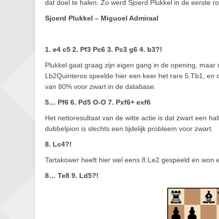
dat doel te halen. Zo werd Sjoerd Plukkel in de eerste 
Sjoerd Plukkel – Miguoel Admiraal
1. e4 c5 2. Pf3 Pc6 3. Pc3 g6 4. b3?!
Plukkel gaat graag zijn eigen gang in de opening, maar 
Lb2Quinteros speelde hier een keer het rare 5.Tb1, en da
van 80% voor zwart in de database.
5… Pf6 6. Pd5 O-O 7. Pxf6+ exf6
Het nettoresultaat van de witte actie is dat zwart een ha
dubbelpion is slechts een tijdelijk probleem voor zwart.
8. Lc4?!
Tartakower heeft hier wel eens 8.Le2 gespeeld en won e
8… Te8 9. Ld5?!