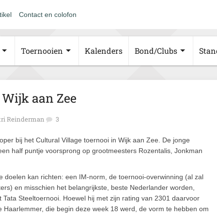
tikel
Contact en colofon
Toernooien
Kalenders
Bond/Clubs
Stan
 Wijk aan Zee
tri Reinderman
3
er bij het Cultural Village toernooi in Wijk aan Zee. De jonge
een half puntje voorsprong op grootmeesters Rozentalis, Jonkman
ie doelen kan richten: een IM-norm, de toernooi-overwinning (al zal
ters) en misschien het belangrijkste, beste Nederlander worden,
 Tata Steeltoernooi. Hoewel hij met zijn rating van 2301 daarvoor
t de Haarlemmer, die begin deze week 18 werd, de vorm te hebben om