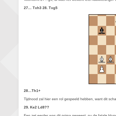
27… Txh3 28. Txg5
28…Th1+
Tijdnood zal hier een rol gespeeld hebben, want dit scha
29. Ke2 Ld8??
Een zet eerder was dit prima geweest, nu de fatale blun