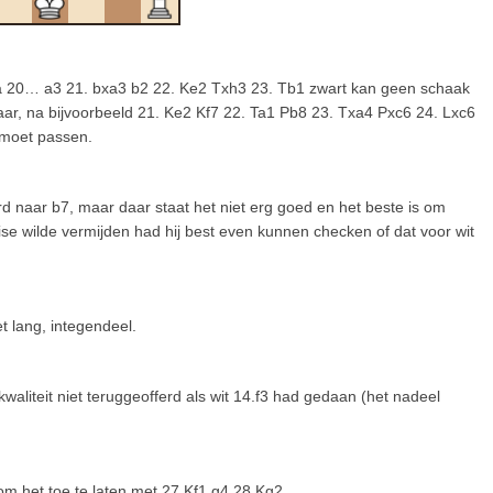
na 20… a3 21. bxa3 b2 22. Ke2 Txh3 23. Tb1 zwart kan geen schaak
r, na bijvoorbeeld 21. Ke2 Kf7 22. Ta1 Pb8 23. Txa4 Pxc6 24. Lxc6
 moet passen.
d naar b7, maar daar staat het niet erg goed en het beste is om
ise wilde vermijden had hij best even kunnen checken of dat voor wit
t lang, integendeel.
kwaliteit niet teruggeofferd als wit 14.f3 had gedaan (het nadeel
om het toe te laten met 27.Kf1 g4 28.Kg2.