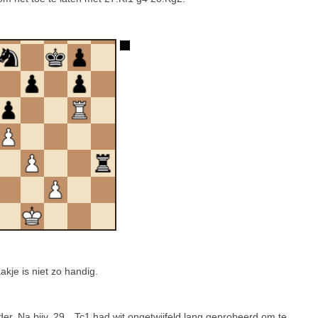
akje is niet zo handig.
der. Na bijv. 29…Tc1 had wit ongetwijfeld lang geprobeerd om te