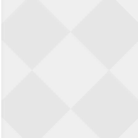
22 augustus 2026 · Den Burg, Texel
Simultaan The Butcher
22 augustus 2026 · Utrecht
Open 6e Senioren-50+ Zomer-
rapidschaaktoernooi
22 augustus 2026 · Udenhout, Gemeente Tilburg
2e Utrechts kroegloperstoernooi
23 augustus 2026 · Utrecht
Open 6e Senioren-50+ Zomer-
rapidschaaktoernooi
23 augustus 2026 · Udenhout, Gemeente Tilburg
Open Eemlandtoernooi 2026
25 augustus 2026 · Bunschoten-Spakenburg
Nazomervierkampentoernooi 2026
28 augustus 2026 · Assen
KC Open