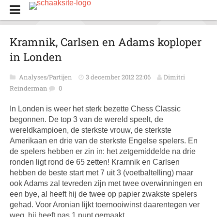
Kramnik, Carlsen en Adams koploper
in Londen
Analyses/Partijen
3 december 2012 22:06
Dimitri
Reinderman
0
In Londen is weer het sterk bezette Chess Classic
begonnen. De top 3 van de wereld speelt, de
wereldkampioen, de sterkste vrouw, de sterkste
Amerikaan en drie van de sterkste Engelse spelers. En
de spelers hebben er zin in: het zetgemiddelde na drie
ronden ligt rond de 65 zetten! Kramnik en Carlsen
hebben de beste start met 7 uit 3 (voetbaltelling) maar
ook Adams zal tevreden zijn met twee overwinningen en
een bye, al heeft hij de twee op papier zwakste spelers
gehad. Voor Aronian lijkt toernooiwinst daarentegen ver
weg, hij heeft pas 1 punt gemaakt.