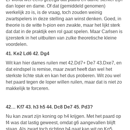
dan loper en dame. Of dat (gemiddeld genomen)
werkelijk zo is, is de vraag, toch zouden weinig
zwartspelers in deze stelling aan winst denken. Goed, in
theorie is de witte h-pion een zwakte, maar het lijkt sterk
dat dat in de praktijk een rol gaat spelen. Maar Carlsen is
ijzersterk in het uitbuiten van zulke theoretische kleine
voordelen.
41. Ke2 Ld6 42. Dg4
Wit kan hier dames ruilen met 42.Dd7+ De7 43.Dxe7, en
dat eindspel is remise, maar zwart heeft dan wel het
sterkste lichte stuk en kan het dus proberen. Wit zou wel
het paard tegen de loper willen ruilen, maar dat is niet zo
makkelijk te forceren.
42… Kf7 43. h3 h5 44. Dc8 De7 45. Pd3?
Nu kan zwart zijn koning op h4 krijgen. Met het paard op
f4 was dat lastig geweest, omdat g6 aangevallen blijft
staan. Als zwart toch richting h4 gaat kan wit op Kg5