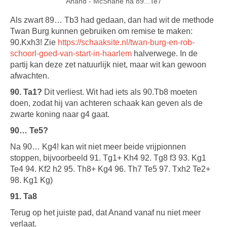
Anand - McShane na 89...Te7
Als zwart 89… Tb3 had gedaan, dan had wit de methode
Twan Burg kunnen gebruiken om remise te maken:
90.Kxh3! Zie
https://schaaksite.nl/twan-burg-en-rob-
schoorl-goed-van-start-in-haarlem
halverwege. In de
partij kan deze zet natuurlijk niet, maar wit kan gewoon
afwachten.
90. Ta1?
Dit verliest. Wit had iets als 90.Tb8 moeten
doen, zodat hij van achteren schaak kan geven als de
zwarte koning naar g4 gaat.
90… Te5?
Na 90… Kg4! kan wit niet meer beide vrijpionnen
stoppen, bijvoorbeeld 91. Tg1+ Kh4 92. Tg8 f3 93. Kg1
Te4 94. Kf2 h2 95. Th8+ Kg4 96. Th7 Te5 97. Txh2 Te2+
98. Kg1 Kg)
91. Ta8
Terug op het juiste pad, dat Anand vanaf nu niet meer
verlaat.