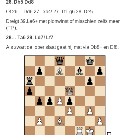
26. Dh5 Dd8
Of 26….Dd6 27.Lxb4! 27. Tf1 g6 28. De5
Dreigt 39.Le6+ met pionwinst of misschien zelfs meer
(Tf7).
28… Ta6 29. Ld7! Lf7
Als zwart de loper slaat gaat hij mat via Db8+ en Df8.