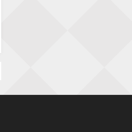
KC Open
28 augustus 2026 · Haarlem
11e Goirles Weekend Kampioenschap
28 augustus 2026 · Goirle
Nazomervierkampentoernooi 2026
28 augustus 2026 · Assen
Keisnel Schaaktoernooi
29 augustus 2026 · Amersfoort
Kroeg & Loper Leiden
30 augustus 2026 · Leiden
Open Schaakkampioenschap van
Arnhem
4 september 2026 · ARNHEM
Groninger stappenkampioenschap
5 september 2026 · Groningen