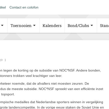
tikel
Contact en colofon
Toernooien
Kalenders
Bond/Clubs
Stan
1
en tegen de korting op de subsidie van NOC*NSF. Andere bonden,
tonners trokken veel krachtiger van leer.
arketeer noemde, dat de afvallers niet moesten zeuren. De
 dus de meeste subsidie. NOC*NSF spreekt van een efficiënte inzet
 topsport.
pische medailles dat Nederlandse sporters winnen in vergelijking
ote landencompetitie. In de vorige eeuw staken de Sovjet Unie en