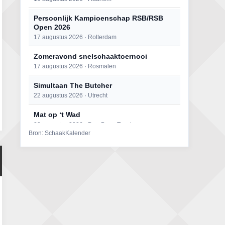
Persoonlijk Kampioenschap RSB/RSB
Open 2026
17 augustus 2026 · Rotterdam
Zomeravond snelschaaktoernooi
17 augustus 2026 · Rosmalen
Simultaan The Butcher
22 augustus 2026 · Utrecht
Mat op ‘t Wad
22 augustus 2026 · Den Burg, Texel
Bron: SchaakKalender
Open 6e Senioren-50+ Zomer-
rapidschaaktoernooi
22 augustus 2026 · Udenhout, Gemeente Tilburg
2e Utrechts kroegloperstoernooi
23 augustus 2026 · Utrecht
Open Eemlandtoernooi 2026
25 augustus 2026 · Bunschoten-Spakenburg