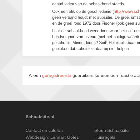
aantal leden van de schaakbond steeds.
Ook een blik op de geschiedenis (
http://www.sc
geen verband houdt met subsidie. De groei omst
en de groei rond 1972 door Fischer (ook geen sub
Laat de schaakbond weer doen waar het ooit om 
bondsorgaan van niveau (niet het huidige waard
geschrapt. Minder leden? Soit! Het is blijkbaar 
gebleken dat subsidie’s daarbij niet helpen.
Alleen
geregistreerde
gebruikers kunnen een reactie ach
Schaaksite.nl
Contact en colofon
Steun Schaaksite
Webdesign:
Lennart Ootes
Huisregels