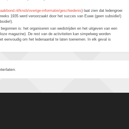
haakbond.nl/knsb/overige-informatie/geschiedenis
) laat zien dat ledengroei
reeks 1935 werd veroorzaakt door het succes van Euwe (geen subsidie!)
sidie!).
begonnen is: het organiseren van wedstrijden en het uitgeven van een
eloze magazine). De rest van de activiteiten kan simpelweg worden
niet eenvoudig om het ledenaantal te laten toenemen. In elk geval is
terlaten.