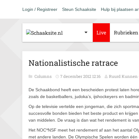
Login / Registreer
Steun Schaaksite
Hulp bij plaatsen ar
Live
Rubrieken
Nationalistische ratrace
Columns
7 december 2012 12:16
Ruurd Kunnen
De Schaakbond heeft een bescheiden protest laten hor
zoals de basketballers, judoka’s, ijshockeyers en badmin
Op de televisie vertelde een jongeman, die zich sportm
succesvolle bonden bieden het beste product en krijgen
van middelen. De vraag is dan wat het rendement is van
Het NOC*NSF meet het rendement af aan het aantal Olym
met andere landen. De Olympische Spelen worden één gr