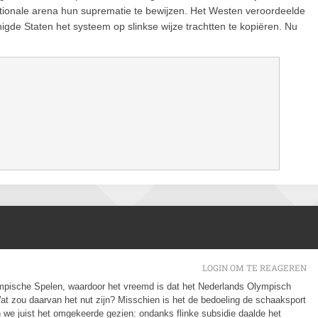
tionale arena hun suprematie te bewijzen. Het Westen veroordeelde
de Staten het systeem op slinkse wijze trachtten te kopiëren. Nu
LOGIN OM TE REAGEREN
mpische Spelen, waardoor het vreemd is dat het Nederlands Olympisch
t zou daarvan het nut zijn? Misschien is het de bedoeling de schaaksport
n we juist het omgekeerde gezien: ondanks flinke subsidie daalde het