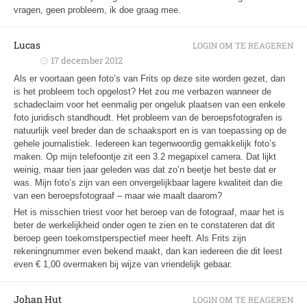
vragen, geen probleem, ik doe graag mee.
Lucas
LOGIN OM TE REAGEREN
17 december 2012
Als er voortaan geen foto’s van Frits op deze site worden gezet, dan
is het probleem toch opgelost? Het zou me verbazen wanneer de
schadeclaim voor het eenmalig per ongeluk plaatsen van een enkele
foto juridisch standhoudt. Het probleem van de beroepsfotografen is
natuurlijk veel breder dan de schaaksport en is van toepassing op de
gehele journalistiek. Iedereen kan tegenwoordig gemakkelijk foto’s
maken. Op mijn telefoontje zit een 3.2 megapixel camera. Dat lijkt
weinig, maar tien jaar geleden was dat zo’n beetje het beste dat er
was. Mijn foto’s zijn van een onvergelijkbaar lagere kwaliteit dan die
van een beroepsfotograaf – maar wie maalt daarom?
Het is misschien triest voor het beroep van de fotograaf, maar het is
beter de werkelijkheid onder ogen te zien en te constateren dat dit
beroep geen toekomstperspectief meer heeft. Als Frits zijn
rekeningnummer even bekend maakt, dan kan iedereen die dit leest
even € 1,00 overmaken bij wijze van vriendelijk gebaar.
Johan Hut
LOGIN OM TE REAGEREN