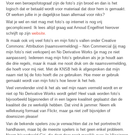
Voor een beroepsfotograaf zijn de foto’s zijn brood en dan is het
logisch dat er betaald wordt voor materiaal dat door hem is gemaakt.
Of werken jullie in je dagelijkse baan allemaal voor niks?
Wat je wel en niet mag met foto’s op internet is nog vrij
gecompliceerd. Ik lees altijd graag wat Arnoud Engelfriet hierover
schrijft op zijn
website
.
Ik maak ook vrij veel foto’s en mijn foto’s vallen onder Creative
Commons: Attribution (naamsvermelding) – Non Commercial (jij mag
mijn foto’s niet verkopen) en No Derivative Works (je mag ze niet
aanpassen). Iedereen mag mijn foto’s gebruiken als je je houdt aan
die drie regels, maar ik maak me nooit druk om de naamsvermelding,
die hoeft voor mij niet. Met de KNSB heb ik afgesproken dat mijn
naam niet bij de foto hoeft die ze gebruiken. Hoe meer er gebruik
gemaakt wordt van mijn foto’s hoe liever ik het heb.
Veel vervelender vind ik het als wel mijn naam vermeld wordt en er
niet op No Derivative Woirks wordt gelet! Heel vaak worden foto’s
bijvoorbeeld bijgesneden of in een lagere kwaliteit geplaatst dan de
kwaliteit die ze werkelijk hebben. Dat vind ik jammer. Neem elk
willekeurig formaat van Flickr, maar ga niet zelf bijsnijden of
downsizen please!
Van de bekende spelers zou je verwachten dat ze het portretrecht
handhaven, maar bij de meeste spelers is het geen enkel probleem.