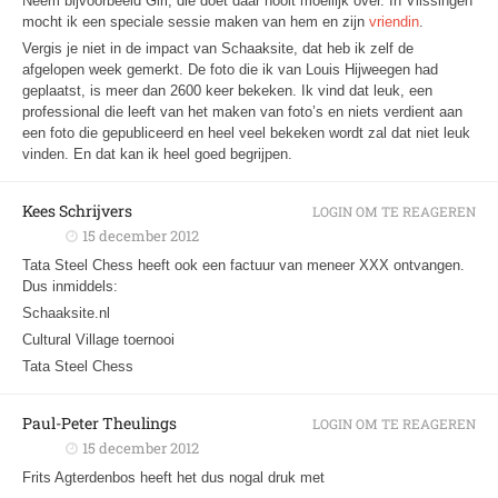
Neem bijvoorbeeld Giri, die doet daar nooit moeilijk over. In Vlissingen
mocht ik een speciale sessie maken van hem en zijn
vriendin
.
Vergis je niet in de impact van Schaaksite, dat heb ik zelf de
afgelopen week gemerkt. De foto die ik van Louis Hijweegen had
geplaatst, is meer dan 2600 keer bekeken. Ik vind dat leuk, een
professional die leeft van het maken van foto’s en niets verdient aan
een foto die gepubliceerd en heel veel bekeken wordt zal dat niet leuk
vinden. En dat kan ik heel goed begrijpen.
Kees Schrijvers
LOGIN OM TE REAGEREN
15 december 2012
Tata Steel Chess heeft ook een factuur van meneer XXX ontvangen.
Dus inmiddels:
Schaaksite.nl
Cultural Village toernooi
Tata Steel Chess
Paul-Peter Theulings
LOGIN OM TE REAGEREN
15 december 2012
Frits Agterdenbos heeft het dus nogal druk met