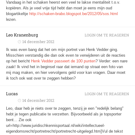
Vandaag in het schaken heerst een veel te lakse mentaliteit t.o.v.
kopiëren. Als je veel vrije tijd hebt dan moet je eens mijn oud
blogartikeltje
http://schaken-brabo.blogspot.be/2012/05/sos.html
lezen.
Leo Kranenburg
LOGIN OM TE REAGEREN
14 december 2012
Ik was even bang dat het om mijn portret van Henk Vedder ging.
Misschien verstandig die dan ook even te verwijderen uit de reacties
op het bericht
Henk Vedder passeert de 100 punten
? Verder: een nare
zaak! Ik vind het in beginsel raar dat iemand op straat een foto van
mij mag maken, en hier vervolgens geld voor kan vragen. Daar moet
ik toch ook wat over te zeggen hebben?
Lucas
LOGIN OM TE REAGEREN
14 december 2012
Leo, daar heb je niets over te zeggen, tenzij je een "redelijk belang"
hebt je tegen publicatie te verzetten. Bijvoorbeeld als je topsporter
bent… Zie ook
url=http://www.juridischkennisportaal.nl/wiki/intellectueel-
eigendomsrecht/portretrecht/portretrecht-uitgelegd.htm]Vul de tekst