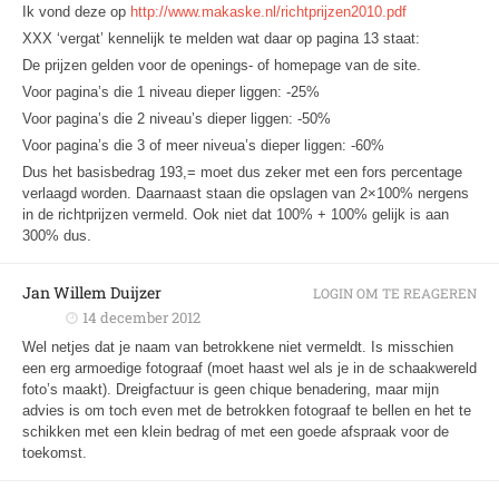
Ik vond deze op
http://www.makaske.nl/richtprijzen2010.pdf
XXX ‘vergat’ kennelijk te melden wat daar op pagina 13 staat:
De prijzen gelden voor de openings- of homepage van de site.
Voor pagina’s die 1 niveau dieper liggen: -25%
Voor pagina’s die 2 niveau’s dieper liggen: -50%
Voor pagina’s die 3 of meer niveua’s dieper liggen: -60%
Dus het basisbedrag 193,= moet dus zeker met een fors percentage
verlaagd worden. Daarnaast staan die opslagen van 2×100% nergens
in de richtprijzen vermeld. Ook niet dat 100% + 100% gelijk is aan
300% dus.
Jan Willem Duijzer
LOGIN OM TE REAGEREN
14 december 2012
Wel netjes dat je naam van betrokkene niet vermeldt. Is misschien
een erg armoedige fotograaf (moet haast wel als je in de schaakwereld
foto’s maakt). Dreigfactuur is geen chique benadering, maar mijn
advies is om toch even met de betrokken fotograaf te bellen en het te
schikken met een klein bedrag of met een goede afspraak voor de
toekomst.