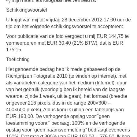
4) mijn naam als fotograaf niet vermeld is.
Schikkingsvoorstel
U krijgt van mij tot vrijdag 28 december 2012 17.00 uur de
tijd om het volgende schikkingsvoorstel te accepteren:
Voor publicatie van de foto vergoedt u mij EUR 144,75 te
vermeerderen met EUR 30,40 (21% BTW), dat is EUR
175,15.
Toelichting
Het genoemde bedrag heb ik mede gebaseerd op de
Richtprijzen Fotografie 2010 (te vinden op internet), met
als variabelen categorie van het medium (Internet), duur
van het gebruik (voorlopig ben ik bereid van de laagste
waarde, zijnde 1 week, uit te gaan), het formaat (breedte
ongeveer 216 pixels, dus in de range 200×300 –
400×600 pixels). Aldus kom ik uit op een tabelprijs van
EUR 193,00. De verhogende opslag voor "geen
toestemming vooraf” bedraagt 100% en de verhogende
opslag voor “geen naamsvermelding” bedraagt eveneens
100%. Dat maakt 300% van EUR 193,00 = 579,00. Ik ben