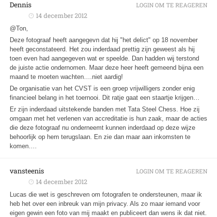
Dennis
LOGIN OM TE REAGEREN
14 december 2012
@Ton,
Deze fotograaf heeft aangegevn dat hij "het delict" op 18 november
heeft geconstateerd. Het zou inderdaad prettig zijn geweest als hij
toen even had aangegeven wat er speelde. Dan hadden wij terstond
de juiste actie ondernomen. Maar deze heer heeft gemeend bijna een
maand te moeten wachten….niet aardig!
De organisatie van het CVST is een groep vrijwilligers zonder enig
financieel belang in het toernooi. Dit ratje gaat een staartje krijgen…
Er zijn inderdaad uitstekende banden met Tata Steel Chess. Hoe zij
omgaan met het verlenen van accreditatie is hun zaak, maar de acties
die deze fotograaf nu onderneemt kunnen inderdaad op deze wijze
behoorlijk op hem terugslaan. En zie dan maar aan inkomsten te
komen….
vansteenis
LOGIN OM TE REAGEREN
14 december 2012
Lucas die wet is geschreven om fotografen te ondersteunen, maar ik
heb het over een inbreuk van mijn privacy. Als zo maar iemand voor
eigen gewin een foto van mij maakt en publiceert dan wens ik dat niet.