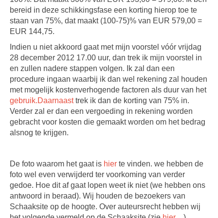
bereid in deze schikkingsfase een korting hierop toe te
staan van 75%, dat maakt (100-75)% van EUR 579,00 =
EUR 144,75.
Indien u niet akkoord gaat met mijn voorstel vóór vrijdag
28 december 2012 17.00 uur, dan trek ik mijn voorstel in
en zullen nadere stappen volgen. Ik zal dan een
procedure ingaan waarbij ik dan wel rekening zal houden
met mogelijk kostenverhogende factoren als duur van het
gebruik.Daarnaast
trek ik dan de korting van 75% in.
Verder zal er dan een vergoeding in rekening worden
gebracht voor kosten die gemaakt worden om het bedrag
alsnog te krijgen.
De foto waarom het gaat is
hier
te vinden. we hebben de
foto wel even verwijderd ter voorkoming van verder
gedoe. Hoe dit af gaat lopen weet ik niet (we hebben ons
antwoord in beraad). Wij houden de bezoekers van
Schaaksite op de hoogte. Over auteursrecht hebben wij
het volgende vermeld op de Schaaksite (zie
hier…
).