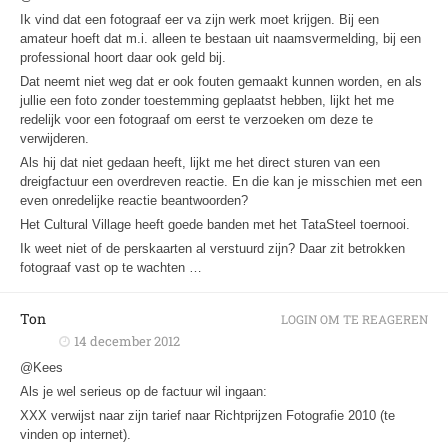
Ik vind dat een fotograaf eer va zijn werk moet krijgen. Bij een
amateur hoeft dat m.i. alleen te bestaan uit naamsvermelding, bij een
professional hoort daar ook geld bij.
Dat neemt niet weg dat er ook fouten gemaakt kunnen worden, en als
jullie een foto zonder toestemming geplaatst hebben, lijkt het me
redelijk voor een fotograaf om eerst te verzoeken om deze te
verwijderen.
Als hij dat niet gedaan heeft, lijkt me het direct sturen van een
dreigfactuur een overdreven reactie. En die kan je misschien met een
even onredelijke reactie beantwoorden?
Het Cultural Village heeft goede banden met het TataSteel toernooi.
Ik weet niet of de perskaarten al verstuurd zijn? Daar zit betrokken
fotograaf vast op te wachten …
Ton
LOGIN OM TE REAGEREN
14 december 2012
@Kees
Als je wel serieus op de factuur wil ingaan:
XXX verwijst naar zijn tarief naar Richtprijzen Fotografie 2010 (te
vinden op internet).