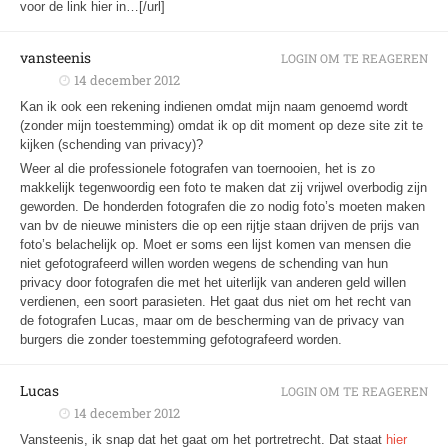
voor de link hier in…[/url]
vansteenis
LOGIN OM TE REAGEREN
14 december 2012
Kan ik ook een rekening indienen omdat mijn naam genoemd wordt
(zonder mijn toestemming) omdat ik op dit moment op deze site zit te
kijken (schending van privacy)?
Weer al die professionele fotografen van toernooien, het is zo
makkelijk tegenwoordig een foto te maken dat zij vrijwel overbodig zijn
geworden. De honderden fotografen die zo nodig foto’s moeten maken
van bv de nieuwe ministers die op een rijtje staan drijven de prijs van
foto’s belachelijk op. Moet er soms een lijst komen van mensen die
niet gefotografeerd willen worden wegens de schending van hun
privacy door fotografen die met het uiterlijk van anderen geld willen
verdienen, een soort parasieten. Het gaat dus niet om het recht van
de fotografen Lucas, maar om de bescherming van de privacy van
burgers die zonder toestemming gefotografeerd worden.
Lucas
LOGIN OM TE REAGEREN
14 december 2012
Vansteenis, ik snap dat het gaat om het portretrecht. Dat staat
hier