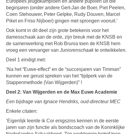
Europees jeugdkampioen en andere pupillen uit die
beginjaren (onder andere Gert-Jan de Boer, Piet Peelen,
Coen Stehouwer, Peter Gelpke, Rudy Douven, Marcel
Piket en Friso Nijboer) gingen met sprongen vooruit.’
Ook komt in dit deel zijn grote betekenis voor het
damesschaak aan de orde, zijn breuk met de KNSB en
de samenwerking met Rob Brunia toen de KNSB hem
vroeg een vervanger van
Juniorenschaak
te ontwikkelen.
Deel 1 eindigt met:
‘Na het “Euwe-effect” en de “succesjaren van Timman”
kunnen we gerust spreken van het “tijdperk van de
Stappenmethode (Van Wijgerden)” !
Deel 2: Van Wijgerden en de Max Euwe Academie
Een bijdrage van Ignace Hendriks, oud-directeur MEC
Enkele citaten:
‘Eigenlijk leerde ik Cor enigszins kennen in de eerste
jaren van zijn functie als bondscoach van de Koninklijke
Nederlandse Schaakbond. Zijn werkterrein betrof toen