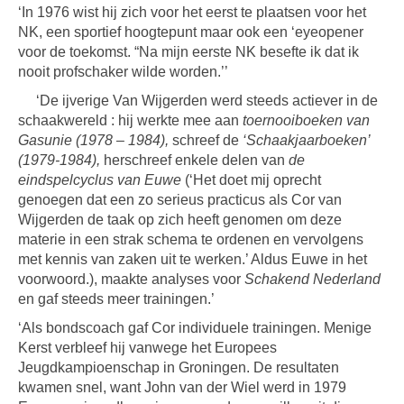
‘In 1976 wist hij zich voor het eerst te plaatsen voor het
NK, een sportief hoogtepunt maar ook een ‘eyeopener
voor de toekomst. “Na mijn eerste NK besefte ik dat ik
nooit profschaker wilde worden.’’
‘De ijverige Van Wijgerden werd steeds actiever in de
schaakwereld : hij werkte mee aan
toernooiboeken van
Gasunie (1978 – 1984),
schreef de
‘Schaakjaarboeken’
(1979-1984),
herschreef enkele delen van
de
eindspelcyclus van Euwe
(‘Het doet mij oprecht
genoegen dat een zo serieus practicus als Cor van
Wijgerden de taak op zich heeft genomen om deze
materie in een strak schema te ordenen en vervolgens
met kennis van zaken uit te werken.’ Aldus Euwe in het
voorwoord.), maakte analyses voor
Schakend Nederland
en gaf steeds meer trainingen.’
‘Als bondscoach gaf Cor individuele trainingen. Menige
Kerst verbleef hij vanwege het Europees
Jeugdkampioenschap in Groningen. De resultaten
kwamen snel, want John van der Wiel werd in 1979