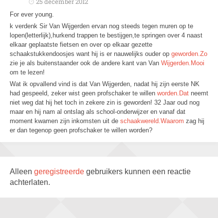
25 december 2012
For ever young.
k verdenk Sir Van Wijgerden ervan nog steeds tegen muren op te
lopen(letterlijk),hurkend trappen te bestijgen,te springen over 4 naast
elkaar geplaatste fietsen en over op elkaar gezette
schaakstukkendoosjes want hij is er nauwelijks ouder op
geworden.Zo
zie je als buitenstaander ook de andere kant van Van
Wijgerden.Mooi
om te lezen!
Wat ik opvallend vind is dat Van Wijgerden, nadat hij zijn eerste NK
had gespeeld, zeker wist geen profschaker te willen
worden.Dat
neemt
niet weg dat hij het toch in zekere zin is geworden! 32 Jaar oud nog
maar en hij nam al ontslag als school-onderwijzer en vanaf dat
moment kwamen zijn inkomsten uit de
schaakwereld.Waarom
zag hij
er dan tegenop geen profschaker te willen worden?
Alleen
geregistreerde
gebruikers kunnen een reactie
achterlaten.