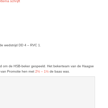
ttema schrijft
e wedstrijd DD 4 – RVC 1.
ijd om de HSB-beker gespeeld. Het bekerteam van de Haagse
m van Promotie hen met
2½ – 1½
de baas was.