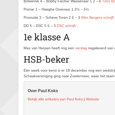
Botwinnik 4 – Bobby Fischer Wassenaar 1 2 – 6
Timo Bo
Pomar 1 – Haeghe Ooievaar 1 2½ – 5½
Promotie 3 – Scheve Toren 2 5 – 3
Wim Bergers schrijft
DD 5 – DSC 5 5 – 3
DSC schrijft
1e klasse A
Max van Herpen heeft nog een
verslag
nageleverd van d
HSB-beker
Eén week voor kerst is er 18 december nog een wedstr
Schaakvereniging ging naar Zoetermeer, waar het tea
Over Paul Koks
Bekijk alle artikelen van Paul Koks
|
Website