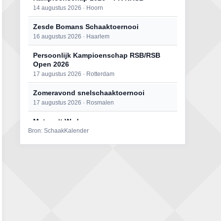
14 augustus 2026 · Hoorn
Zesde Bomans Schaaktoernooi
16 augustus 2026 · Haarlem
Persoonlijk Kampioenschap RSB/RSB
Open 2026
17 augustus 2026 · Rotterdam
Zomeravond snelschaaktoernooi
17 augustus 2026 · Rosmalen
Mat op ‘t Wad
Bron: SchaakKalender
22 augustus 2026 · Den Burg, Texel
Open 6e Senioren-50+ Zomer-
rapidschaaktoernooi
22 augustus 2026 · Udenhout, Gemeente Tilburg
Simultaan The Butcher
22 augustus 2026 · Utrecht
2e Utrechts kroegloperstoernooi