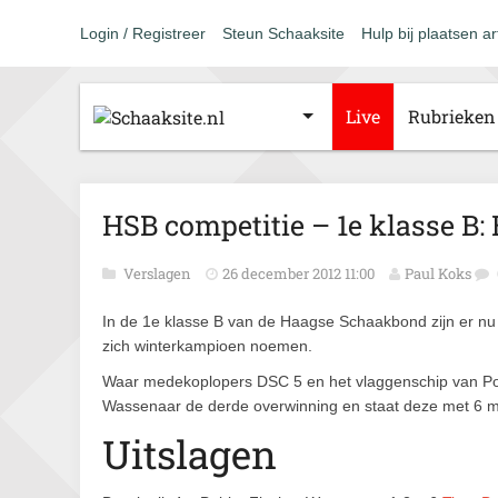
Login / Registreer
Steun Schaaksite
Hulp bij plaatsen ar
Live
Rubrieken
HSB competitie – 1e klasse B
Verslagen
26 december 2012 11:00
Paul Koks
In de 1e klasse B van de Haagse Schaakbond zijn er nu
zich winterkampioen noemen.
Waar medekoplopers DSC 5 en het vlaggenschip van Pom
Wassenaar de derde overwinning en staat deze met 6 
Uitslagen