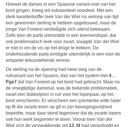
Hoewel de dames in een Spaanse variant snel van het
bord gingen, kreeg wit substantieel voordeel. Met een
sterk kwaliteitsoffer leek Van der Wiel na verloop van tijd
een gewonnen stelling te hebben opgebouwd, maar de
jonge Van Foreest verdedigde zich uiterst bekwaam.
Zelfs toen de partij uitmondde in een toreneindspel, dat
ook problematisch leek voor zwart, slaagde Van der Wiel
er niet in om de vis op het droge te trekken. De
onderhoudende partij eindigde uiteindelijk in een voor de
witspeler teleurstellende remise.
De stelling na de opening had meer weg van de
ruilvariant van het Spaans, dan van het system met
4…
Pge7
dat Van Foreest op het bord had gebracht. Maar na
de vroegtijdige dameruil, was de bekende problematiek,
zwart een dubbelpion in ruil voor het loperpaar, op het
bord verschenen. Er verscheen een ijzersterke witte loper
op f6 die zwarts toren op g8 in zijn bewegingsvrijheid
beperkte, maar daar stond tegenover dat de zwarte lopers
ook hun werk begonnen te doen. Vooral toen Van der
Wiel zich de verzwakkende zet
13. f4
had veroorloofd en