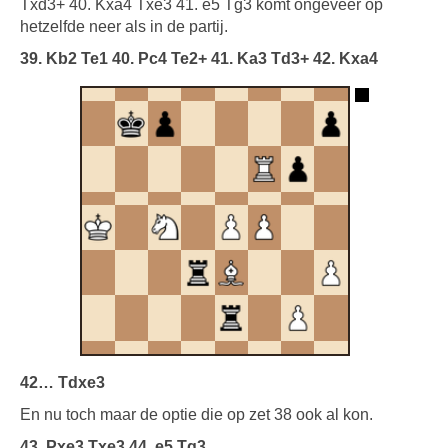
Txd3+ 40. Kxa4 Txe3 41. e5 Tg3 komt ongeveer op
hetzelfde neer als in de partij.
39. Kb2 Te1 40. Pc4 Te2+ 41. Ka3 Td3+ 42. Kxa4
42… Tdxe3
En nu toch maar de optie die op zet 38 ook al kon.
43. Pxe3 Txe3 44. e5 Tg3