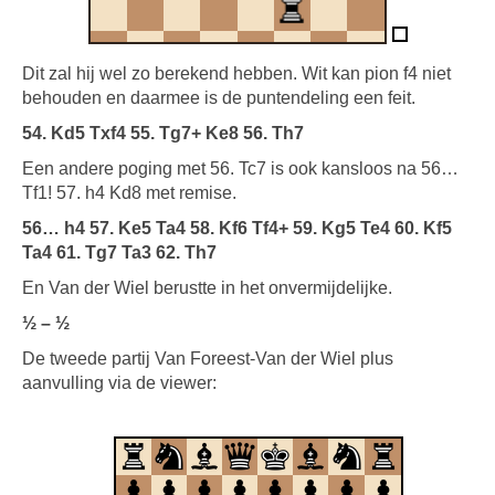
Dit zal hij wel zo berekend hebben. Wit kan pion f4 niet
behouden en daarmee is de puntendeling een feit.
54. Kd5 Txf4 55. Tg7+ Ke8 56. Th7
Een andere poging met 56. Tc7 is ook kansloos na 56…
Tf1! 57. h4 Kd8 met remise.
56… h4 57. Ke5 Ta4 58. Kf6 Tf4+ 59. Kg5 Te4 60. Kf5
Ta4 61. Tg7 Ta3 62. Th7
En Van der Wiel berustte in het onvermijdelijke.
½ – ½
De tweede partij Van Foreest-Van der Wiel plus
aanvulling via de viewer: