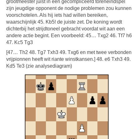
grootmeester juist in een gecompliceerd toreneindspel
zijn jeugdige opponent de nodige problemen zou kunnen
voorschotelen. Als hij iets had willen bereiken,
waarschijnlijk 45. Kb5! de juiste zet. De koning wordt
dichterbij het strijdtoneel gebracht voordat wit aan een
andere actie begint. Een voorbeeld: 45… Txg2 46. Tf7 h6
47. Kc5 Tg3
[47… Th2 48. Tg7 Txh3 49. Txg6 en met twee verbonden
vrijpionnen heeft wit riante winstkansen.] 48. e6 Txh3 49.
Kd5 Te3 (zie analysediagram)