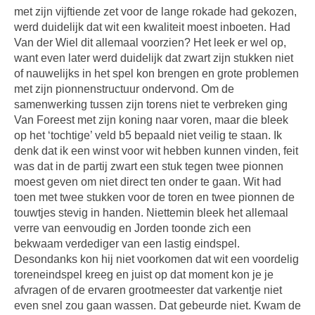
met zijn vijftiende zet voor de lange rokade had gekozen,
werd duidelijk dat wit een kwaliteit moest inboeten. Had
Van der Wiel dit allemaal voorzien? Het leek er wel op,
want even later werd duidelijk dat zwart zijn stukken niet
of nauwelijks in het spel kon brengen en grote problemen
met zijn pionnenstructuur ondervond. Om de
samenwerking tussen zijn torens niet te verbreken ging
Van Foreest met zijn koning naar voren, maar die bleek
op het ‘tochtige’ veld b5 bepaald niet veilig te staan. Ik
denk dat ik een winst voor wit hebben kunnen vinden, feit
was dat in de partij zwart een stuk tegen twee pionnen
moest geven om niet direct ten onder te gaan. Wit had
toen met twee stukken voor de toren en twee pionnen de
touwtjes stevig in handen. Niettemin bleek het allemaal
verre van eenvoudig en Jorden toonde zich een
bekwaam verdediger van een lastig eindspel.
Desondanks kon hij niet voorkomen dat wit een voordelig
toreneindspel kreeg en juist op dat moment kon je je
afvragen of de ervaren grootmeester dat varkentje niet
even snel zou gaan wassen. Dat gebeurde niet. Kwam de