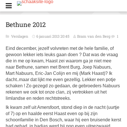
Bethune 2012
Verslagen
6 januari 2013 20:45
Bram van den Berg
1
Eind december, jezelf volvreten met de hele familie, of
gewoon lekker iets leuks gaan doen ? Dat was de vraag
die in me op kwam, Haast zei waarom ga je niet mee
naar Bethune, samen met Brent Burg, Joep Nabuurs,
Mart Nabuurs, Eric-Jan Colijn en mij (Mark Haast)? Ik
dacht..maar dat lijkt me even gezellig. Lekker een potje
schaken ! Zo gezegd zo gedaan, de gebroeders Nabuurs
rekenen we ook tot onze clan, zij vertrokken uit het
limlandse en reden rechtstreeks.
Ik kwam zelf uit Amersfoort, stond diep in de nacht (uurtje
of 7) op en haalde eerst Haast even op bij zijn
schoonfamilie in Den Bosch, waar hij een bruisende kerst
had gehad, in badjas werd hij nog even uitgezwaaid.