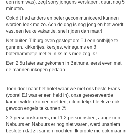
een riem was), zegt sorry jongens verslapen, duurt nog 5
minuten.
Ook dit had anders en beter gecommuniceerd kunnen
worden leek me zo. Ach de dag is nog jong en het wordt
vast een leuke vakantie, snel rijden dan maar!
Net buiten Tilburg even gestopt om EJ een ontbijtje te
gunnen, kikkertjes, kersjes, winegums en 3
boterhammetje met ei, niks mis mee zeg ik !
Een 2,5u later aangekomen in Bethune, eerst even met
de mannen inkopen gedaan
Toen door naar het hotel waar we met ons beste Frans
(vooral EJ was er een held in), onze gereserveerde
kamer wilden komen melden, uiteindelijk bleek ze ook
gewoon engels te kunnen 😉
2 3 persoonskamers, met 1 2-persoonsbed, aangezien
Nabuurs en Nabuurs er nog niet waren, werd unaniem
besloten dat zij samen mochten. Ik propte me ook maar in