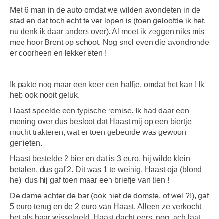
Met 6 man in de auto omdat we wilden avondeten in de
stad en dat toch echt te ver lopen is (toen geloofde ik het,
nu denk ik daar anders over). Al moet ik zeggen niks mis
mee hoor Brent op schoot. Nog snel even die avondronde
er doorheen en lekker eten !
Ik pakte nog maar een keer een halfje, omdat het kan ! Ik
heb ook nooit geluk.
Haast speelde een typische remise. Ik had daar een
mening over dus besloot dat Haast mij op een biertje
mocht trakteren, wat er toen gebeurde was gewoon
genieten.
Haast bestelde 2 bier en dat is 3 euro, hij wilde klein
betalen, dus gaf 2. Dit was 1 te weinig. Haast oja (blond
he), dus hij gaf toen maar een briefje van tien !
De dame achter de bar (ook niet de domste, of wel ?!), gaf
5 euro terug en de 2 euro van Haast. Alleen ze verkocht
het als haar wisselgeld. Haast dacht eerst nog, ach laat