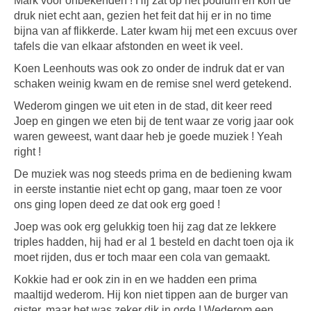
Mark voor onbekenden ! Hij zat op het podium en kon de
druk niet echt aan, gezien het feit dat hij er in no time
bijna van af flikkerde. Later kwam hij met een excuus over
tafels die van elkaar afstonden en weet ik veel.
Koen Leenhouts was ook zo onder de indruk dat er van
schaken weinig kwam en de remise snel werd getekend.
Wederom gingen we uit eten in de stad, dit keer reed
Joep en gingen we eten bij de tent waar ze vorig jaar ook
waren geweest, want daar heb je goede muziek ! Yeah
right !
De muziek was nog steeds prima en de bediening kwam
in eerste instantie niet echt op gang, maar toen ze voor
ons ging lopen deed ze dat ook erg goed !
Joep was ook erg gelukkig toen hij zag dat ze lekkere
triples hadden, hij had er al 1 besteld en dacht toen oja ik
moet rijden, dus er toch maar een cola van gemaakt.
Kokkie had er ook zin in en we hadden een prima
maaltijd wederom. Hij kon niet tippen aan de burger van
gister, maar het was zeker dik in orde ! Wederom een