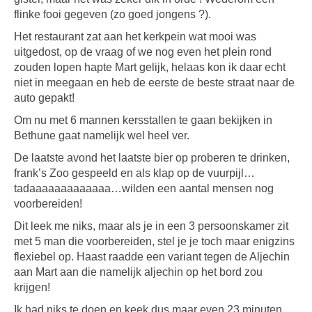
flinke fooi gegeven (zo goed jongens ?).
Het restaurant zat aan het kerkpein wat mooi was
uitgedost, op de vraag of we nog even het plein rond
zouden lopen hapte Mart gelijk, helaas kon ik daar echt
niet in meegaan en heb de eerste de beste straat naar de
auto gepakt!
Om nu met 6 mannen kersstallen te gaan bekijken in
Bethune gaat namelijk wel heel ver.
De laatste avond het laatste bier op proberen te drinken,
frank’s Zoo gespeeld en als klap op de vuurpijl…
tadaaaaaaaaaaaaa…wilden een aantal mensen nog
voorbereiden!
Dit leek me niks, maar als je in een 3 persoonskamer zit
met 5 man die voorbereiden, stel je je toch maar enigzins
flexiebel op. Haast raadde een variant tegen de Aljechin
aan Mart aan die namelijk aljechin op het bord zou
krijgen!
Ik had niks te doen en keek dus maar even 23 minuten