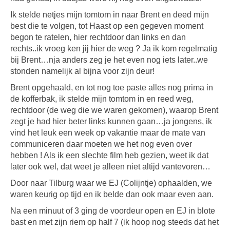
Ik stelde netjes mijn tomtom in naar Brent en deed mijn
best die te volgen, tot Haast op een gegeven moment
begon te ratelen, hier rechtdoor dan links en dan
rechts..ik vroeg ken jij hier de weg ? Ja ik kom regelmatig
bij Brent…nja anders zeg je het even nog iets later..we
stonden namelijk al bijna voor zijn deur!
Brent opgehaald, en tot nog toe paste alles nog prima in
de kofferbak, ik stelde mijn tomtom in en reed weg,
rechtdoor (de weg die we waren gekomen), waarop Brent
zegt je had hier beter links kunnen gaan…ja jongens, ik
vind het leuk een week op vakantie maar de mate van
communiceren daar moeten we het nog even over
hebben ! Als ik een slechte film heb gezien, weet ik dat
later ook wel, dat weet je alleen niet altijd vantevoren…
Door naar Tilburg waar we EJ (Colijntje) ophaalden, we
waren keurig op tijd en ik belde dan ook maar even aan.
Na een minuut of 3 ging de voordeur open en EJ in blote
bast en met zijn riem op half 7 (ik hoop nog steeds dat het