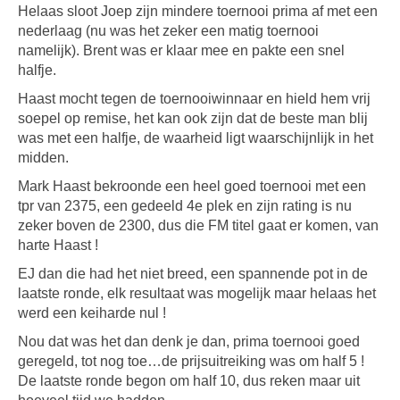
Helaas sloot Joep zijn mindere toernooi prima af met een
nederlaag (nu was het zeker een matig toernooi
namelijk). Brent was er klaar mee en pakte een snel
halfje.
Haast mocht tegen de toernooiwinnaar en hield hem vrij
soepel op remise, het kan ook zijn dat de beste man blij
was met een halfje, de waarheid ligt waarschijnlijk in het
midden.
Mark Haast bekroonde een heel goed toernooi met een
tpr van 2375, een gedeeld 4e plek en zijn rating is nu
zeker boven de 2300, dus die FM titel gaat er komen, van
harte Haast !
EJ dan die had het niet breed, een spannende pot in de
laatste ronde, elk resultaat was mogelijk maar helaas het
werd een keiharde nul !
Nou dat was het dan denk je dan, prima toernooi goed
geregeld, tot nog toe…de prijsuitreiking was om half 5 !
De laatste ronde begon om half 10, dus reken maar uit