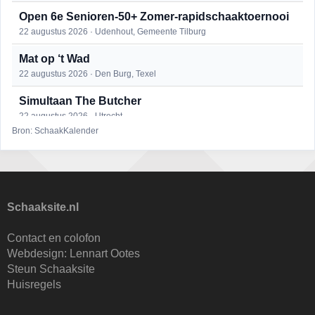
Open 6e Senioren-50+ Zomer-rapidschaaktoernooi
22 augustus 2026 · Udenhout, Gemeente Tilburg
Mat op ‘t Wad
22 augustus 2026 · Den Burg, Texel
Simultaan The Butcher
22 augustus 2026 · Utrecht
Bron: SchaakKalender
2e Utrechts kroegloperstoernooi
23 augustus 2026 · Utrecht
Open Eemlandtoernooi 2026
25 augustus 2026 · Bunschoten-Spakenburg
Schaaksite.nl
DSC Girls Night
Contact en colofon
27 augustus 2026 · Delft
Webdesign:
Lennart Ootes
Steun Schaaksite
KC Open
Huisregels
28 augustus 2026 · Haarlem
Nazomervierkampentoernooi 2026