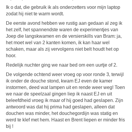
Ik o dat, die gebruik ik als onderzetters voor mijn laptop
zodat hij niet te warm wordt.
De eerste avond hebben we rustig aan gedaan al zeg ik
het zelf, het spannendste waren de experimentjes van
Joep die langskwamen en de versierskills van Bram: ja,
het moet wel van 2 kanten komen, ik kan haar wel
schaken, maar als zij vervolgens niet belt houdt het op
hoor.
Redelijk nuchter ging we naar bed om een uurtje of 2.
De volgende ochtend weer vroeg op voor ronde 3, terwijl
ik onder de douche stond, kwam EJ even de kamer
instormen, deed wat lampen uit en rende weer weg! Toen
we naar de speelzaal gingen liep ik naast EJ en uit
beleefdheid vroeg ik maar of hij goed had geslapen. Zijn
antwoord was dat hij prima had geslapen, alleen dat
douchen was minder, het douchegordijn was statig en
werd te klef met hem. Haast en Brent liepen er minder fris
bij !