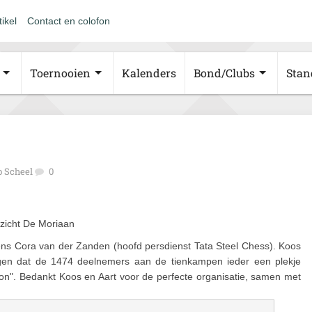
tikel
Contact en colofon
Toernooien
Kalenders
Bond/Clubs
Stan
 Scheel
0
zicht De Moriaan
lgens Cora van der Zanden (hoofd persdienst Tata Steel Chess). Koos
orgen dat de 1474 deelnemers aan de tienkampen ieder een plekje
on". Bedankt Koos en Aart voor de perfecte organisatie, samen met