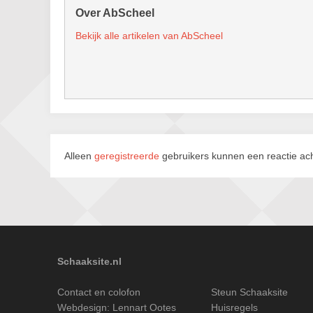
Over AbScheel
Bekijk alle artikelen van AbScheel
Alleen
geregistreerde
gebruikers kunnen een reactie ach
Schaaksite.nl
Contact en colofon
Steun Schaaksite
Webdesign:
Lennart Ootes
Huisregels