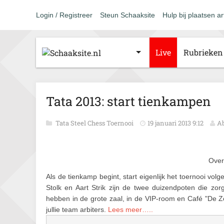
Login / Registreer
Steun Schaaksite
Hulp bij plaatsen ar
Live
Rubrieken
Tata 2013: start tienkampen
Tata Steel Chess Toernooi
19 januari 2013 9:12
Ab
Over
Als de tienkamp begint, start eigenlijk het toernooi vo
Stolk en Aart Strik zijn de twee duizendpoten die z
hebben in de grote zaal, in de VIP-room en Café "De Z
jullie team arbiters.
Lees meer…..