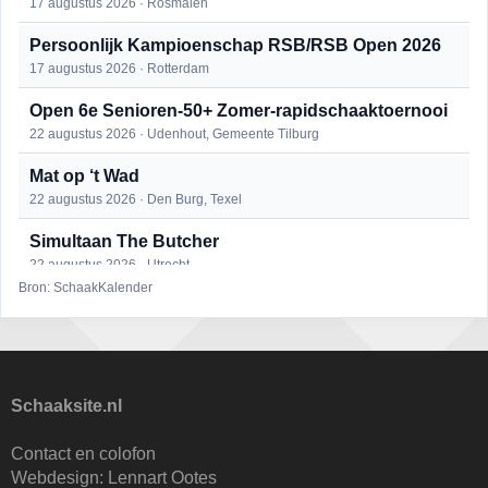
17 augustus 2026 · Rosmalen
Persoonlijk Kampioenschap RSB/RSB Open 2026
17 augustus 2026 · Rotterdam
Open 6e Senioren-50+ Zomer-rapidschaaktoernooi
22 augustus 2026 · Udenhout, Gemeente Tilburg
Mat op ‘t Wad
22 augustus 2026 · Den Burg, Texel
Simultaan The Butcher
22 augustus 2026 · Utrecht
Bron: SchaakKalender
2e Utrechts kroegloperstoernooi
23 augustus 2026 · Utrecht
Open Eemlandtoernooi 2026
25 augustus 2026 · Bunschoten-Spakenburg
Schaaksite.nl
DSC Girls Night
Contact en colofon
27 augustus 2026 · Delft
Webdesign:
Lennart Ootes