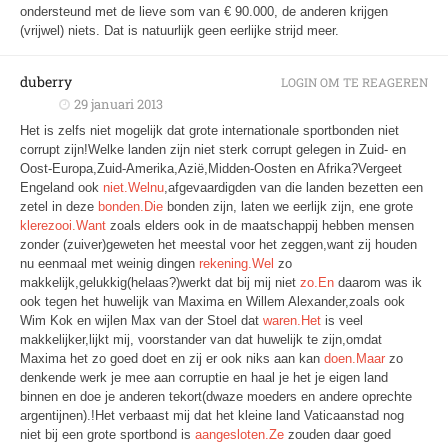
ondersteund met de lieve som van € 90.000, de anderen krijgen
(vrijwel) niets. Dat is natuurlijk geen eerlijke strijd meer.
duberry
LOGIN OM TE REAGEREN
29 januari 2013
Het is zelfs niet mogelijk dat grote internationale sportbonden niet
corrupt zijn!Welke landen zijn niet sterk corrupt gelegen in Zuid- en
Oost-Europa,Zuid-Amerika,Azië,Midden-Oosten en Afrika?Vergeet
Engeland ook
niet.Welnu
,afgevaardigden van die landen bezetten een
zetel in deze
bonden.Die
bonden zijn, laten we eerlijk zijn, ene grote
klerezooi.Want
zoals elders ook in de maatschappij hebben mensen
zonder (zuiver)geweten het meestal voor het zeggen,want zij houden
nu eenmaal met weinig dingen
rekening.Wel
zo
makkelijk,gelukkig(helaas?)werkt dat bij mij niet
zo.En
daarom was ik
ook tegen het huwelijk van Maxima en Willem Alexander,zoals ook
Wim Kok en wijlen Max van der Stoel dat
waren.Het
is veel
makkelijker,lijkt mij, voorstander van dat huwelijk te zijn,omdat
Maxima het zo goed doet en zij er ook niks aan kan
doen.Maar
zo
denkende werk je mee aan corruptie en haal je het je eigen land
binnen en doe je anderen tekort(dwaze moeders en andere oprechte
argentijnen).!Het verbaast mij dat het kleine land Vaticaanstad nog
niet bij een grote sportbond is
aangesloten.Ze
zouden daar goed