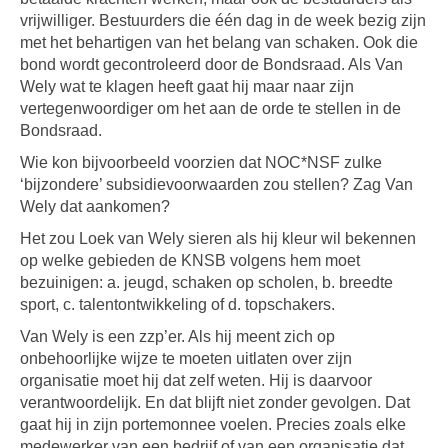
vrijwilliger. Bestuurders die één dag in de week bezig zijn
met het behartigen van het belang van schaken. Ook die
bond wordt gecontroleerd door de Bondsraad. Als Van
Wely wat te klagen heeft gaat hij maar naar zijn
vertegenwoordiger om het aan de orde te stellen in de
Bondsraad.
Wie kon bijvoorbeeld voorzien dat NOC*NSF zulke
‘bijzondere’ subsidievoorwaarden zou stellen? Zag Van
Wely dat aankomen?
Het zou Loek van Wely sieren als hij kleur wil bekennen
op welke gebieden de KNSB volgens hem moet
bezuinigen: a. jeugd, schaken op scholen, b. breedte
sport, c. talentontwikkeling of d. topschakers.
Van Wely is een zzp’er. Als hij meent zich op
onbehoorlijke wijze te moeten uitlaten over zijn
organisatie moet hij dat zelf weten. Hij is daarvoor
verantwoordelijk. En dat blijft niet zonder gevolgen. Dat
gaat hij in zijn portemonnee voelen. Precies zoals elke
medewerker van een bedrijf of van een organisatie dat