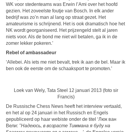
WK voor stedenteams was Erwin l’Ami over het hoofd
gezien. Het zoveelste foutje van Bosch. In elk ander
bedrijf was zo’n man al lang op straat gezet. Het
amateurisme is schrijnend. Het is ook dramatisch hoe het
NK wordt georganiseerd. Het prijzengeld stelt al jaren
niets voor. Als de bond me niet wil betalen, ga ik in de
zomer lekker pokeren.’
Rebel of ambassadeur
‘Allebei. Als iets me niet bevalt, trek ik aan de bel. Maar ik
ben ook de eerste om de schaaksport te promoten.’
Loek van Wely, Tata Steel 12 januari 2013 (foto sir
Francis)
De Russische Chess News heeft het interview vertaald,
en het al op 24 januari in het Russisch en Engels
gepubliceerd op haar webiste onder de titel ‘Люк ван
Вели:
"Надеюсь, в возрасте Тиммана я буду на