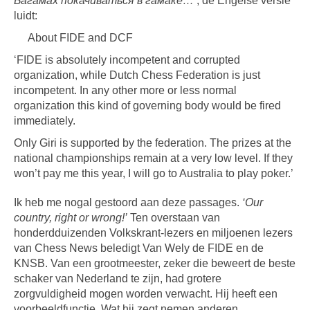
Багамах покачиваться в гамаке…’
, de Engelse versie
luidt:
About FIDE and DCF
‘FIDE is absolutely incompetent and corrupted
organization, while Dutch Chess Federation is just
incompetent. In any other more or less normal
organization this kind of governing body would be fired
immediately.
Only Giri is supported by the federation. The prizes at the
national championships remain at a very low level. If they
won’t pay me this year, I will go to Australia to play poker.’
Ik heb me nogal gestoord aan deze passages.
‘Our
country, right or wrong!’
Ten overstaan van
honderdduizenden Volkskrant-lezers en miljoenen lezers
van Chess News beledigt Van Wely de FIDE en de
KNSB. Van een grootmeester, zeker die beweert de beste
schaker van Nederland te zijn, had grotere
zorgvuldigheid mogen worden verwacht. Hij heeft een
voorbeeldfunctie. Wat hij zegt nemen anderen