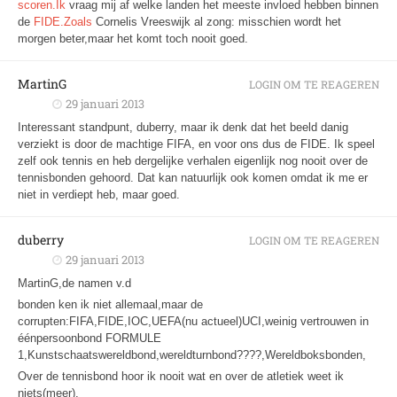
scoren.Ik
vraag mij af welke landen het meeste invloed hebben binnen
de
FIDE.Zoals
Cornelis Vreeswijk al zong: misschien wordt het
morgen beter,maar het komt toch nooit goed.
MartinG
LOGIN OM TE REAGEREN
29 januari 2013
Interessant standpunt, duberry, maar ik denk dat het beeld danig
verziekt is door de machtige FIFA, en voor ons dus de FIDE. Ik speel
zelf ook tennis en heb dergelijke verhalen eigenlijk nog nooit over de
tennisbonden gehoord. Dat kan natuurlijk ook komen omdat ik me er
niet in verdiept heb, maar goed.
duberry
LOGIN OM TE REAGEREN
29 januari 2013
MartinG,de namen v.d
bonden ken ik niet allemaal,maar de
corrupten:FIFA,FIDE,IOC,UEFA(nu actueel)UCI,weinig vertrouwen in
éénpersoonbond FORMULE
1,Kunstschaatswereldbond,wereldturnbond????,Wereldboksbonden,
Over de tennisbond hoor ik nooit wat en over de atletiek weet ik
niets(meer).