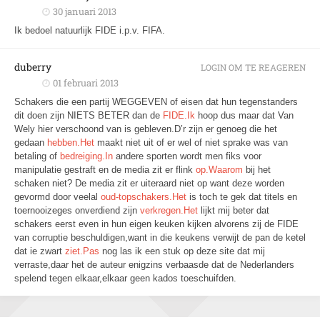
30 januari 2013
Ik bedoel natuurlijk FIDE i.p.v. FIFA.
duberry
LOGIN OM TE REAGEREN
01 februari 2013
Schakers die een partij WEGGEVEN of eisen dat hun tegenstanders
dit doen zijn NIETS BETER dan de
FIDE.Ik
hoop dus maar dat Van
Wely hier verschoond van is gebleven.D’r zijn er genoeg die het
gedaan
hebben.Het
maakt niet uit of er wel of niet sprake was van
betaling of
bedreiging.In
andere sporten wordt men fiks voor
manipulatie gestraft en de media zit er flink
op.Waarom
bij het
schaken niet? De media zit er uiteraard niet op want deze worden
gevormd door veelal
oud-topschakers.Het
is toch te gek dat titels en
toernooizeges onverdiend zijn
verkregen.Het
lijkt mij beter dat
schakers eerst even in hun eigen keuken kijken alvorens zij de FIDE
van corruptie beschuldigen,want in die keukens verwijt de pan de ketel
dat ie zwart
ziet.Pas
nog las ik een stuk op deze site dat mij
verraste,daar het de auteur enigzins verbaasde dat de Nederlanders
spelend tegen elkaar,elkaar geen kados toeschuifden.