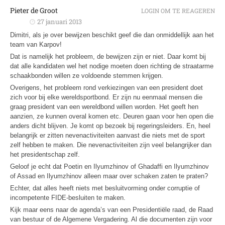
Pieter de Groot
LOGIN OM TE REAGEREN
27 januari 2013
Dimitri, als je over bewijzen beschikt geef die dan onmiddellijk aan het
team van Karpov!
Dat is namelijk het probleem, de bewijzen zijn er niet. Daar komt bij
dat alle kandidaten wel het nodige moeten doen richting de straatarme
schaakbonden willen ze voldoende stemmen krijgen.
Overigens, het probleem rond verkiezingen van een president doet
zich voor bij elke wereldsportbond. Er zijn nu eenmaal mensen die
graag president van een wereldbond willen worden. Het geeft hen
aanzien, ze kunnen overal komen etc. Deuren gaan voor hen open die
anders dicht blijven. Je komt op bezoek bij regeringsleiders. En, heel
belangrijk er zitten nevenactiviteiten aanvast die niets met de sport
zelf hebben te maken. Die nevenactiviteiten zijn veel belangrijker dan
het presidentschap zelf.
Geloof je echt dat Poetin en Ilyumzhinov of Ghadaffi en Ilyumzhinov
of Assad en Ilyumzhinov alleen maar over schaken zaten te praten?
Echter, dat alles heeft niets met besluitvorming onder corruptie of
incompetente FIDE-besluiten te maken.
Kijk maar eens naar de agenda’s van een Presidentiële raad, de Raad
van bestuur of de Algemene Vergadering. Al die documenten zijn voor