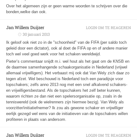
Over het algemeen zijn er geen warme woorden te schrijven over die
bonden,welke dan ook.
Jan Willem Duijzer
LOGIN OM TE REAGEREN
30 januari 2013
Ik geloof ook niet zo in de "schoonheid" van de FIFA (per saldo toch
geleid door een dictator), ook al doet de FIFA op en of andere manier
toch wel veel goed werk voor het schaken wereldwijd.
Pieter’s commentaar snijdt m.i. wel hout als het gaat om de KNSB en
de daarmee samenhangende schaakorganisatie in Nederland (vrijwel
allemaal vrijwilligers). Het verbaast mij ook dat Van Wely zich daar zo
tegen afzet. Wel beschouwd is Nederland toch een paradijsje voor
topschakers; zelfs anno 2013 nog met een snel afkalvend schakers-
en vrijwilligersbestand. Als de topschakers het zelf beter kunnen,
waarom richten ze dan niet een spelersorganisatie op, zoals in de
tenniswereld (ook de wielrenners zijn hiermee bezig). Van Wely als
voorzitter/initiatiefnemer? Ik zou als gewone schaker en vrijwilliger
eerlijk gezegd wel eens van de initiatieven van de topschakers willen
profiteren in plaats van andersom.
Jan Willem Duijzer
LOGIN OM TE REAGEREN