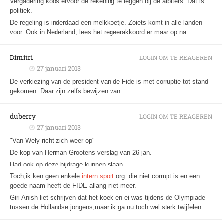
Vergadering koos ervoor de rekening te leggen bij de arbiters. Dat is
politiek.
De regeling is inderdaad een melkkoetje. Zoiets komt in alle landen
voor. Ook in Nederland, lees het regeerakkoord er maar op na.
Dimitri
LOGIN OM TE REAGEREN
27 januari 2013
De verkiezing van de president van de Fide is met corruptie tot stand
gekomen. Daar zijn zelfs bewijzen van…
duberry
LOGIN OM TE REAGEREN
27 januari 2013
"Van Wely richt zich weer op"
De kop van Herman Grootens verslag van 26 jan.
Had ook op deze bijdrage kunnen slaan.
Toch,ik ken geen enkele
intern.sport
org. die niet corrupt is en een
goede naam heeft de FIDE allang niet meer.
Giri Anish liet schrijven dat het koek en ei was tijdens de Olympiade
tussen de Hollandse jongens,maar ik ga nu toch wel sterk twijfelen.