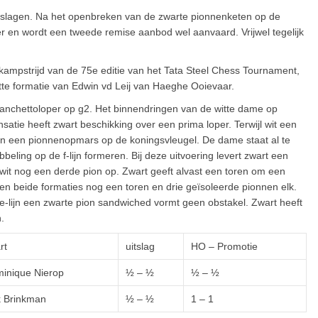
slagen. Na het openbreken van de zwarte pionnenketen op de
r en wordt een tweede remise aanbod wel aanvaard. Vrijwel tegelijk
nkampstrijd van de 75e editie van het Tata Steel Chess Tournament,
witte formatie van Edwin vd Leij van Haeghe Ooievaar.
 fianchettoloper op g2. Het binnendringen van de witte dame op
atie heeft zwart beschikking over een prima loper. Terwijl wit een
t aan een pionnenopmars op de koningsvleugel. De dame staat al te
ling op de f-lijn formeren. Bij deze uitvoering levert zwart een
lt wit nog een derde pion op. Zwart geeft alvast een toren om een
ben beide formaties nog een toren en drie geïsoleerde pionnen elk.
e e-lijn een zwarte pion sandwiched vormt geen obstakel. Zwart heeft
.
rt
uitslag
HO – Promotie
inique Nierop
½ – ½
½ – ½
k Brinkman
½ – ½
1 – 1