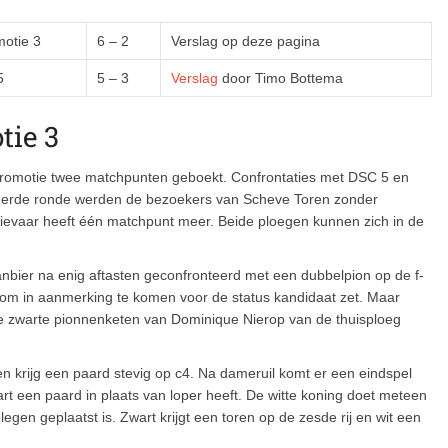
otie 3
6 – 2
Verslag op deze pagina
5
5 – 3
Verslag
door Timo Bottema
tie 3
Promotie twee matchpunten geboekt. Confrontaties met DSC 5 en
 derde ronde werden de bezoekers van Scheve Toren zonder
ievaar heeft één matchpunt meer. Beide ploegen kunnen zich in de
bier na enig aftasten geconfronteerd met een dubbelpion op de f-
luit om in aanmerking te komen voor de status kandidaat zet. Maar
de zwarte pionnenketen van Dominique Nierop van de thuisploeg
 krijg een paard stevig op c4. Na dameruil komt er een eindspel
t een paard in plaats van loper heeft. De witte koning doet meteen
legen geplaatst is. Zwart krijgt een toren op de zesde rij en wit een