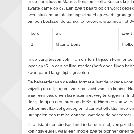
In de partij tussen Maurits Bons en Hielke Kuipers krijgt 
zwarte dame op c7. Een zwart paard op g4 wordt gedekt 
twee stukken aan de koningsvleugel op zwarts grondgebie
om een beslissende aanval te forceren, waarmee het 3
bord
wit
zwart
2
Maurits Bons
–
Hielke
In de partij tussen John Tan en Ton Thijssen komt er e
loper op f5. In een stelling zonder (half) open lijnen h
zwart paard lange tijd ingesloten.
De beheerder van de witte formatie laat de rokade voor w
vrijwillig de c-lijn opent voor het zicht van zijn koning.
waar een paard een fase later niet weg te krijgen is. In 
de vijfde rij en een toren op de 6e rij. Hiermee kan wit 
echter niet flexibel genoeg om daar vlot effektief mee 
uur spelen een remise aanbod, wat door de beheerder v
Er ontstaat een eindspel met ieder een knol, vergezeld 
koningsvleugel, waar een mooie zwarte pionnenketen te