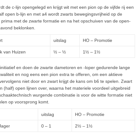
 de c-lijn opengelegd en krijgt wit met een pion op de vijfde rij een
alf open b-lijn en met a4 wordt zwarts bewegingsvrijheid op de
 prima met de zwarte formatie en na het opschuiven van de open-
 avond beklonken.
rt
uitslag
HO – Promotie
k van Huizen
½ – ½
1½ – 1½
t initiatief en doen de zwarte dametoren en -loper gedurende lange
kwaliteit en nog eens een pion extra te offeren, om een aktieve
 vervolgens niet door en zwart krijgt de kans om b6 te spelen. Zwart
 (half) open lijnen over, waarna het materiele voordeel uitgebreid
schaaktechnisch wurgende combinatie is voor de witte formatie niet
elen op voorsprong komt.
uitslag
HO – Promotie
Jager
0 – 1
2½ – 1½