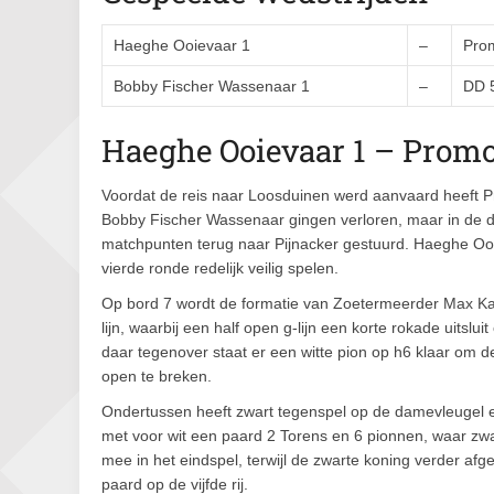
Haeghe Ooievaar 1
–
Prom
Bobby Fischer Wassenaar 1
–
DD 
Haeghe Ooievaar 1 – Promo
Voordat de reis naar Loosduinen werd aanvaard heeft 
Bobby Fischer Wassenaar gingen verloren, maar in de
matchpunten terug naar Pijnacker gestuurd. Haeghe Oo
vierde ronde redelijk veilig spelen.
Op bord 7 wordt de formatie van Zoetermeerder Max Kan
lijn, waarbij een half open g-lijn een korte rokade uits
daar tegenover staat er een witte pion op h6 klaar om 
open te breken.
Ondertussen heeft zwart tegenspel op de damevleugel en
met voor wit een paard 2 Torens en 6 pionnen, waar zwar
mee in het eindspel, terwijl de zwarte koning verder afge
paard op de vijfde rij.