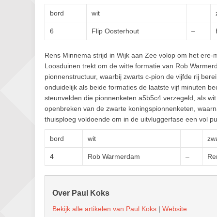
bord
wit
6
Flip Oosterhout
–
Rens Minnema strijd in Wijk aan Zee volop om het ere-me
Loosduinen trekt om de witte formatie van Rob Warmerda
pionnenstructuur, waarbij zwarts c-pion de vijfde rij berei
onduidelijk als beide formaties de laatste vijf minuten 
steunvelden die pionnenketen a5b5c4 verzegeld, als wit e
openbreken van de zwarte koningspionnenketen, waarna d
thuisploeg voldoende om in de uitvluggerfase een vol pu
bord
wit
zw
4
Rob Warmerdam
–
Re
Over Paul Koks
Bekijk alle artikelen van Paul Koks
|
Website