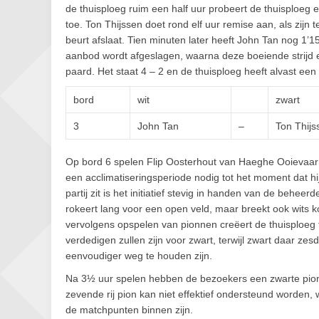
de thuisploeg ruim een half uur probeert de thuisploeg 
toe. Ton Thijssen doet rond elf uur remise aan, als zijn
beurt afslaat. Tien minuten later heeft John Tan nog 1’1
aanbod wordt afgeslagen, waarna deze boeiende strijd e
paard. Het staat 4 – 2 en de thuisploeg heeft alvast ee
bord
wit
zwart
3
John Tan
–
Ton Thijs
Op bord 6 spelen Flip Oosterhout van Haeghe Ooievaar
een acclimatiseringsperiode nodig tot het moment dat hij
partij zit is het initiatief stevig in handen van de behee
rokeert lang voor een open veld, maar breekt ook wits ko
vervolgens opspelen van pionnen creëert de thuisploeg tw
verdedigen zullen zijn voor zwart, terwijl zwart daar zes
eenvoudiger weg te houden zijn.
Na 3½ uur spelen hebben de bezoekers een zwarte pion o
zevende rij pion kan niet effektief ondersteund worden, 
de matchpunten binnen zijn.