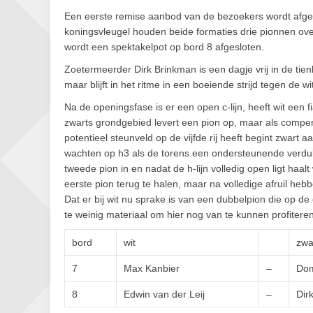
Een eerste remise aanbod van de bezoekers wordt afge
koningsvleugel houden beide formaties drie pionnen ove
wordt een spektakelpot op bord 8 afgesloten.
Zoetermeerder Dirk Brinkman is een dagje vrij in de tie
maar blijft in het ritme in een boeiende strijd tegen de 
Na de openingsfase is er een open c-lijn, heeft wit een
zwarts grondgebied levert een pion op, maar als compens
potentieel steunveld op de vijfde rij heeft begint zwar
wachten op h3 als de torens een ondersteunende verdubbe
tweede pion in en nadat de h-lijn volledig open ligt haa
eerste pion terug te halen, maar na volledige afruil heb
Dat er bij wit nu sprake is van een dubbelpion die op d
te weinig materiaal om hier nog van te kunnen profiteren
bord
wit
zwa
7
Max Kanbier
–
Dom
8
Edwin van der Leij
–
Dir