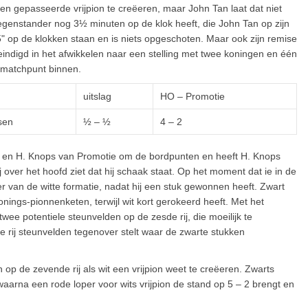
een gepasseerde vrijpion te creëeren, maar John Tan laat dat niet
 tegenstander nog 3½ minuten op de klok heeft, die John Tan op zijn
5" op de klokken staan en is niets opgeschoten. Maar ook zijn remise
indigd in het afwikkelen naar een stelling met twee koningen en één
n matchpunt binnen.
uitslag
HO – Promotie
sen
½ – ½
4 – 2
 en H. Knops van Promotie om de bordpunten en heeft H. Knops
 over het hoofd ziet dat hij schaak staat. Op het moment dat ie in de
rder van de witte formatie, nadat hij een stuk gewonnen heeft. Zwart
nings-pionnenketen, terwijl wit kort gerokeerd heeft. Met het
ee potentiele steunvelden op de zesde rij, die moeilijk te
de rij steunvelden tegenover stelt waar de zwarte stukken
p de zevende rij als wit een vrijpion weet te creëeren. Zwarts
waarna een rode loper voor wits vrijpion de stand op 5 – 2 brengt en