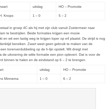
zwart
uitslag
HO – Promotie
H. Knops
1 – 0
5 – 2
taal in groep 4C als hij met zijn club vanuit Zoetermeer naar
m te bestrijden. Beide formaties krijgen een mooie
kt en wit een lastig weg te krijgen loper op e4 plaatst. De strijd is nog
bedenktijd bereiken. Zwart weet geen gebruik te maken van de
en torenverdubbeling op de h-lijn opstelt. Wit dreigt met
e uitvoering de witte formatie een pion oplevert. Dat is voor de
nt binnen te halen en de eindstand op 6 – 2 te brengen.
art
uitslag
HO – Promotie
ns Minnema
1 – 0
6 – 2