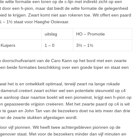
de witte formatie een toren op de c-lijn met indirekt zicht op een
door een h-pion, maar dat biedt de witte formatie de gelegenheid
d te krijgen. Zwart komt niet aan rokeren toe. Wit offert een paard
½ – 1½ staat voor Haeghe Ooievaar.
uitslag
HO – Promotie
 Kuipers
1 – 0
3½ – 1½
en doorschuifvariant van de Caro Kann op het bord met een zwarte
ebben beide formaties beschikking over een goede loper en staat een
at het is en ontwikkelt optimaal, terwijl zwart na lange rokade
 Na dameruil creëert zwart echter wel een potentiele steunveld op c4
de aanloop daar naartoe boekt wit een pionwinst, krijgt een h-pion op
een gepasseerde vrijpion creëeren. Met het zwarte paard op c4 is wit
om te gaan en John Tan van de bezoekers doet na iets meer dan drie
an de zwarte stukken afgeslagen wordt.
door vijf pionnen. Wit heeft twee achtergebleven pionnen op de
genover staat. Met voor de bezoekers minder dan vijf minuten en