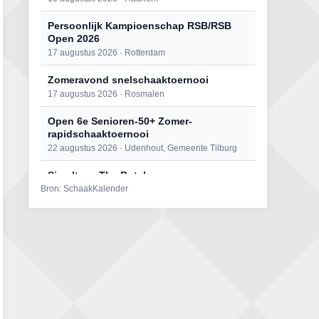
Persoonlijk Kampioenschap RSB/RSB
Open 2026
17 augustus 2026 · Rotterdam
Zomeravond snelschaaktoernooi
17 augustus 2026 · Rosmalen
Open 6e Senioren-50+ Zomer-
rapidschaaktoernooi
22 augustus 2026 · Udenhout, Gemeente Tilburg
Simultaan The Butcher
Bron: SchaakKalender
22 augustus 2026 · Utrecht
Mat op ‘t Wad
22 augustus 2026 · Den Burg, Texel
2e Utrechts kroegloperstoernooi
23 augustus 2026 · Utrecht
Open Eemlandtoernooi 2026
25 augustus 2026 · Bunschoten-Spakenburg