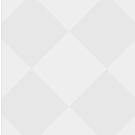
Nazomervierkampentoernooi 2026
28 augustus 2026 · Assen
KC Open
28 augustus 2026 · Haarlem
11e Goirles Weekend Kampioenschap
28 augustus 2026 · Goirle
Keisnel Schaaktoernooi
29 augustus 2026 · Amersfoort
Kroeg & Loper Leiden
30 augustus 2026 · Leiden
Open Schaakkampioenschap van
Arnhem
4 september 2026 · ARNHEM
Groninger stappenkampioenschap
5 september 2026 · Groningen