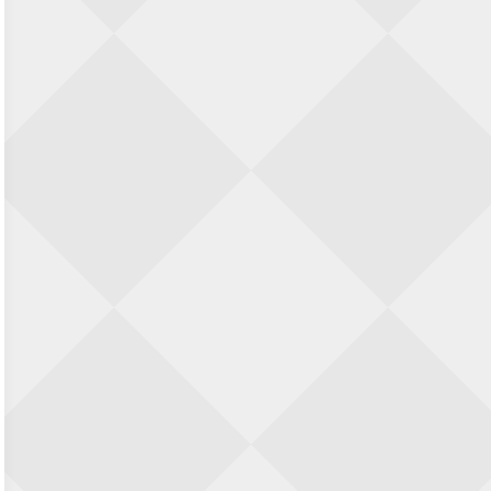
Zwolle Zuid Schaakt! Terrassentoernooi
voor duo’s
5 september 2026 · Zwolle
22e Hans Sandbrink Memorial
5 september 2026 · Utrecht
Open Kampioenschap Gouda 2026
5 september 2026 · Gouda