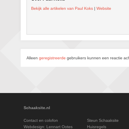
Bekijk alle artikelen van Paul Koks
|
Website
Alleen
geregistreerde
gebruikers kunnen een reactie ach
Schaaksite.nl
Contact en colofon
Steun Schaaksite
Webdesign:
Lennart Ootes
Huisregels