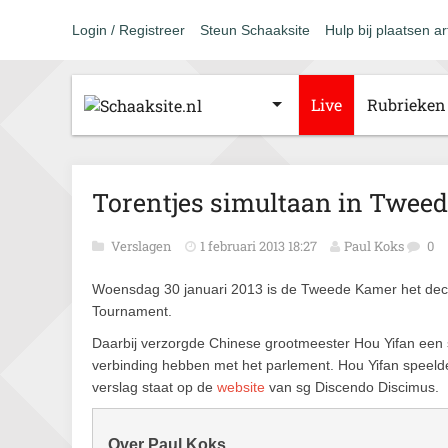
Login / Registreer
Steun Schaaksite
Hulp bij plaatsen ar
Live
Rubrieken
Torentjes simultaan in Twee
Verslagen
1 februari 2013 18:27
Paul Koks
0
Woensdag 30 januari 2013 is de Tweede Kamer het decor
Tournament.
Daarbij verzorgde Chinese grootmeester Hou Yifan een 
verbinding hebben met het parlement. Hou Yifan speel
verslag staat op de
website
van sg Discendo Discimus.
Over Paul Koks