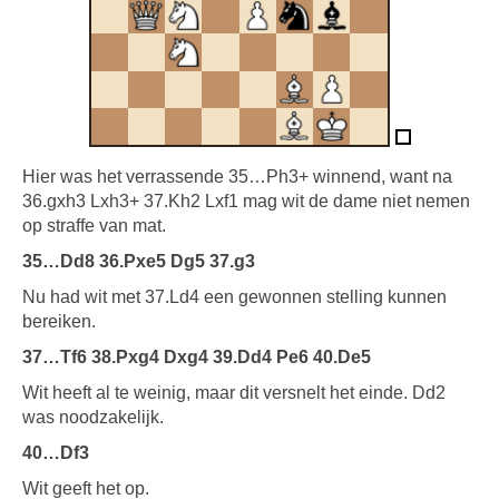
Hier was het verrassende 35…Ph3+ winnend, want na
36.gxh3 Lxh3+ 37.Kh2 Lxf1 mag wit de dame niet nemen
op straffe van mat.
35…Dd8 36.Pxe5 Dg5 37.g3
Nu had wit met 37.Ld4 een gewonnen stelling kunnen
bereiken.
37…Tf6 38.Pxg4 Dxg4 39.Dd4 Pe6 40.De5
Wit heeft al te weinig, maar dit versnelt het einde. Dd2
was noodzakelijk.
40…Df3
Wit geeft het op.