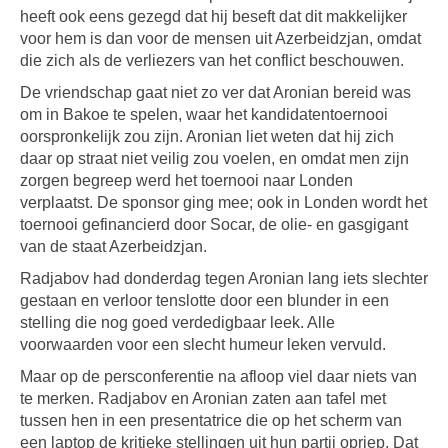
heeft ook eens gezegd dat hij beseft dat dit makkelijker
voor hem is dan voor de mensen uit Azerbeidzjan, omdat
die zich als de verliezers van het conflict beschouwen.
De vriendschap gaat niet zo ver dat Aronian bereid was
om in Bakoe te spelen, waar het kandidatentoernooi
oorspronkelijk zou zijn. Aronian liet weten dat hij zich
daar op straat niet veilig zou voelen, en omdat men zijn
zorgen begreep werd het toernooi naar Londen
verplaatst. De sponsor ging mee; ook in Londen wordt het
toernooi gefinancierd door Socar, de olie- en gasgigant
van de staat Azerbeidzjan.
Radjabov had donderdag tegen Aronian lang iets slechter
gestaan en verloor tenslotte door een blunder in een
stelling die nog goed verdedigbaar leek. Alle
voorwaarden voor een slecht humeur leken vervuld.
Maar op de persconferentie na afloop viel daar niets van
te merken. Radjabov en Aronian zaten aan tafel met
tussen hen in een presentatrice die op het scherm van
een laptop de kritieke stellingen uit hun partij opriep. Dat