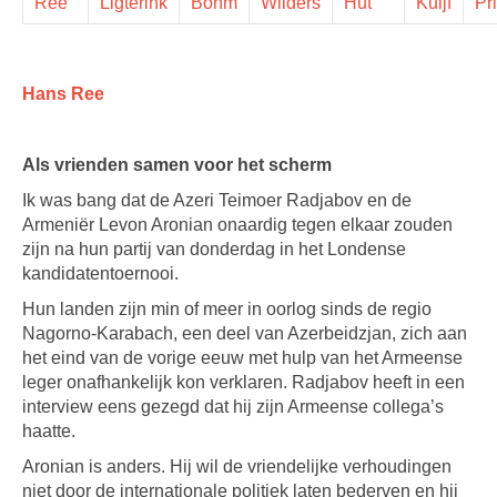
Ree
Ligterink
Böhm
Wilders
Hut
Kuijf
Pr
Hans Ree
Als vrienden samen voor het scherm
Ik was bang dat de Azeri Teimoer Radjabov en de
Armeniër Levon Aronian onaardig tegen elkaar zouden
zijn na hun partij van donderdag in het Londense
kandidatentoernooi.
Hun landen zijn min of meer in oorlog sinds de regio
Nagorno-Karabach, een deel van Azerbeidzjan, zich aan
het eind van de vorige eeuw met hulp van het Armeense
leger onafhankelijk kon verklaren. Radjabov heeft in een
interview eens gezegd dat hij zijn Armeense collega’s
haatte.
Aronian is anders. Hij wil de vriendelijke verhoudingen
niet door de internationale politiek laten bederven en hij