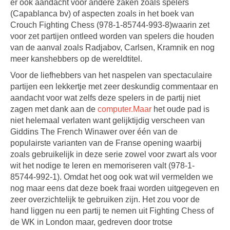
er ook aandacht voor andere zaken zoals spelers
(Capablanca bv) of aspecten zoals in het boek van
Crouch Fighting Chess (978-1-85744-993-8)waarin zet
voor zet partijen ontleed worden van spelers die houden
van de aanval zoals Radjabov, Carlsen, Kramnik en nog
meer kanshebbers op de wereldtitel.
Voor de liefhebbers van het naspelen van spectaculaire
partijen een lekkertje met zeer deskundig commentaar en
aandacht voor wat zelfs deze spelers in de partij niet
zagen met dank aan de
computer.Maar
het oude pad is
niet helemaal verlaten want gelijktijdig verscheen van
Giddins The French Winawer over één van de
populairste varianten van de Franse opening waarbij
zoals gebruikelijk in deze serie zowel voor zwart als voor
wit het nodige te leren en memoriseren valt (978-1-
85744-992-1). Omdat het oog ook wat wil vermelden we
nog maar eens dat deze boek fraai worden uitgegeven en
zeer overzichtelijk te gebruiken zijn. Het zou voor de
hand liggen nu een partij te nemen uit Fighting Chess of
de WK in London maar, gedreven door trotse