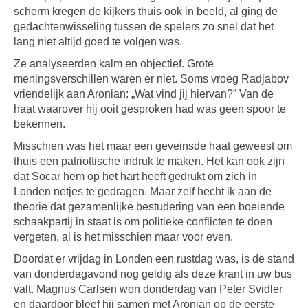
scherm kregen de kijkers thuis ook in beeld, al ging de
gedachtenwisseling tussen de spelers zo snel dat het
lang niet altijd goed te volgen was.
Ze analyseerden kalm en objectief. Grote
meningsverschillen waren er niet. Soms vroeg Radjabov
vriendelijk aan Aronian: „Wat vind jij hiervan?” Van de
haat waarover hij ooit gesproken had was geen spoor te
bekennen.
Misschien was het maar een geveinsde haat geweest om
thuis een patriottische indruk te maken. Het kan ook zijn
dat Socar hem op het hart heeft gedrukt om zich in
Londen netjes te gedragen. Maar zelf hecht ik aan de
theorie dat gezamenlijke bestudering van een boeiende
schaakpartij in staat is om politieke conflicten te doen
vergeten, al is het misschien maar voor even.
Doordat er vrijdag in Londen een rustdag was, is de stand
van donderdagavond nog geldig als deze krant in uw bus
valt. Magnus Carlsen won donderdag van Peter Svidler
en daardoor bleef hij samen met Aronian op de eerste