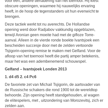
voor een, andere benadering van het toernooi. Hij kiest
obscure openingen, waarmee hij nauwelijks ervaring
heeft, in de hoop de tegenstanders uit hun evenwicht te
brengen.
Deze tactiek werkt tot nu averechts. De Hollandse
opening werd door Radjabov vakkundig opgeblazen,
terwijl Aronian geen moeite had met de gifloze Torre-
aanval. Alleen in de vierde ronde boekte lvantsjoek een
bescheiden succesje door met de zelden vertoonde
Tsjigorin-opening remise te maken met Gelfand. Voor de
afloop van het toernooi heeft die partij amper betekenis,
maar het was een adembenemend schouwspel.
Gelfand – Ivantsjoek Londen 2013
1. d4 d5 2. c4 Pc6
De favoriete zet van Michail Tsjigorin, de aartsvader van
de Russische schakers die rond 1900 tot de wereldtop
behoorde. Zijn opening heeft standgehouden, al wagen
de elitespelers, met , uitzondering van Morozevitsj, zich er
zelden aan.