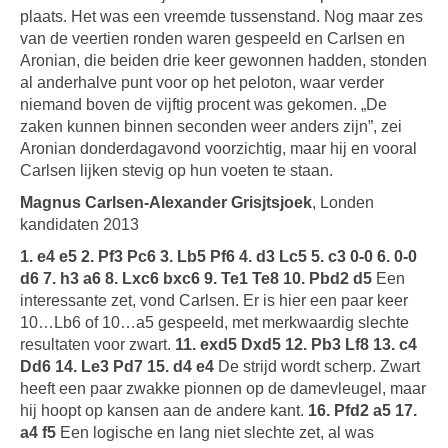
plaats. Het was een vreemde tussenstand. Nog maar zes
van de veertien ronden waren gespeeld en Carlsen en
Aronian, die beiden drie keer gewonnen hadden, stonden
al anderhalve punt voor op het peloton, waar verder
niemand boven de vijftig procent was gekomen. „De
zaken kunnen binnen seconden weer anders zijn”, zei
Aronian donderdagavond voorzichtig, maar hij en vooral
Carlsen lijken stevig op hun voeten te staan.
Magnus Carlsen-Alexander Grisjtsjoek
, Londen
kandidaten 2013
1. e4 e5 2. Pf3 Pc6 3. Lb5 Pf6 4. d3 Lc5 5. c3 0-0 6. 0-0
d6 7. h3 a6 8. Lxc6 bxc6 9. Te1 Te8 10. Pbd2 d5
Een
interessante zet, vond Carlsen. Er is hier een paar keer
10…Lb6 of 10…a5 gespeeld, met merkwaardig slechte
resultaten voor zwart.
11. exd5 Dxd5 12. Pb3 Lf8 13. c4
Dd6 14. Le3 Pd7 15. d4 e4
De strijd wordt scherp. Zwart
heeft een paar zwakke pionnen op de damevleugel, maar
hij hoopt op kansen aan de andere kant.
16. Pfd2 a5 17.
a4 f5
Een logische en lang niet slechte zet, al was