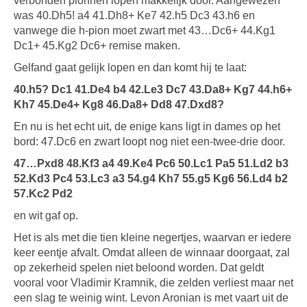
verbonden pionnen lopen makkelijk door. Aangewezen
was 40.Dh5! a4 41.Dh8+ Ke7 42.h5 Dc3 43.h6 en
vanwege die h-pion moet zwart met 43…Dc6+ 44.Kg1
Dc1+ 45.Kg2 Dc6+ remise maken.
Gelfand gaat gelijk lopen en dan komt hij te laat:
40.h5? Dc1 41.De4 b4 42.Le3 Dc7 43.Da8+ Kg7 44.h6+
Kh7 45.De4+ Kg8 46.Da8+ Dd8 47.Dxd8?
En nu is het echt uit, de enige kans ligt in dames op het
bord: 47.Dc6 en zwart loopt nog niet een-twee-drie door.
47…Pxd8 48.Kf3 a4 49.Ke4 Pc6 50.Lc1 Pa5 51.Ld2 b3
52.Kd3 Pc4 53.Lc3 a3 54.g4 Kh7 55.g5 Kg6 56.Ld4 b2
57.Kc2 Pd2
en wit gaf op.
Het is als met die tien kleine negertjes, waarvan er iedere
keer eentje afvalt. Omdat alleen de winnaar doorgaat, zal
op zekerheid spelen niet beloond worden. Dat geldt
vooral voor Vladimir Kramnik, die zelden verliest maar net
een slag te weinig wint. Levon Aronian is met vaart uit de