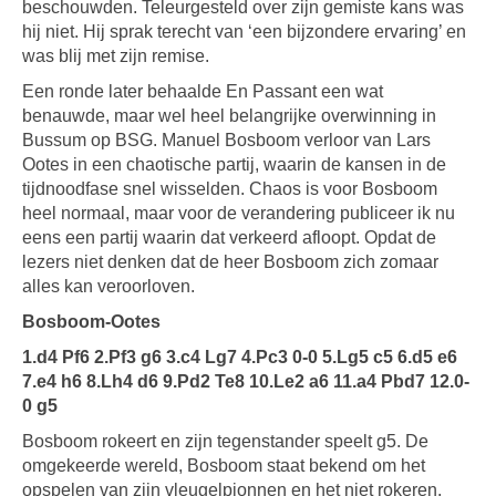
beschouwden. Teleurgesteld over zijn gemiste kans was
hij niet. Hij sprak terecht van ‘een bijzondere ervaring’ en
was blij met zijn remise.
Een ronde later behaalde En Passant een wat
benauwde, maar wel heel belangrijke overwinning in
Bussum op BSG. Manuel Bosboom verloor van Lars
Ootes in een chaotische partij, waarin de kansen in de
tijdnoodfase snel wisselden. Chaos is voor Bosboom
heel normaal, maar voor de verandering publiceer ik nu
eens een partij waarin dat verkeerd afloopt. Opdat de
lezers niet denken dat de heer Bosboom zich zomaar
alles kan veroorloven.
Bosboom-Ootes
1.d4 Pf6 2.Pf3 g6 3.c4 Lg7 4.Pc3 0-0 5.Lg5 c5 6.d5 e6
7.e4 h6 8.Lh4 d6 9.Pd2 Te8 10.Le2 a6 11.a4 Pbd7 12.0-
0 g5
Bosboom rokeert en zijn tegenstander speelt g5. De
omgekeerde wereld, Bosboom staat bekend om het
opspelen van zijn vleugelpionnen en het niet rokeren.