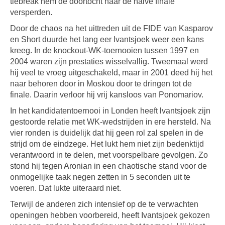
tiebreak hem de doortocht naar de halve finale
versperden.
Door de chaos na het uittreden uit de FIDE van Kasparov
en Short duurde het lang eer Ivantsjoek weer een kans
kreeg. In de knockout-WK-toernooien tussen 1997 en
2004 waren zijn prestaties wisselvallig. Tweemaal werd
hij veel te vroeg uitgeschakeld, maar in 2001 deed hij het
naar behoren door in Moskou door te dringen tot de
finale. Daarin verloor hij vrij kansloos van Ponomariov.
In het kandidatentoernooi in Londen heeft lvantsjoek zijn
gestoorde relatie met WK-wedstrijden in ere hersteld. Na
vier ronden is duidelijk dat hij geen rol zal spelen in de
strijd om de eindzege. Het lukt hem niet zijn bedenktijd
verantwoord in te delen, met voorspelbare gevolgen. Zo
stond hij tegen Aronian in een chaotische stand voor de
onmogelijke taak negen zetten in 5 seconden uit te
voeren. Dat lukte uiteraard niet.
Terwijl de anderen zich intensief op de te verwachten
openingen hebben voorbereid, heeft Ivantsjoek gekozen