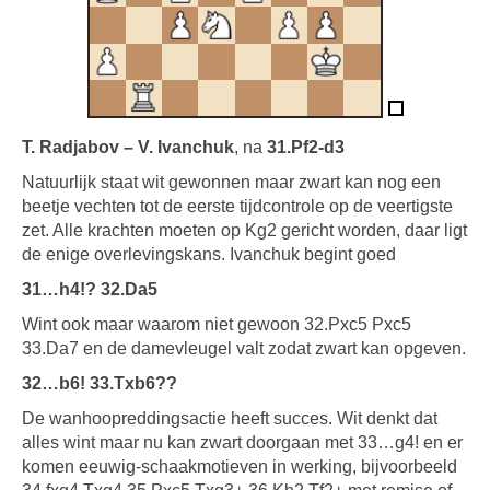
T. Radjabov – V. Ivanchuk
, na
31.Pf2-d3
Natuurlijk staat wit gewonnen maar zwart kan nog een
beetje vechten tot de eerste tijdcontrole op de veertigste
zet. Alle krachten moeten op Kg2 gericht worden, daar ligt
de enige overlevingskans. Ivanchuk begint goed
31…h4!? 32.Da5
Wint ook maar waarom niet gewoon 32.Pxc5 Pxc5
33.Da7 en de damevleugel valt zodat zwart kan opgeven.
32…b6! 33.Txb6??
De wanhoopreddingsactie heeft succes. Wit denkt dat
alles wint maar nu kan zwart doorgaan met 33…g4! en er
komen eeuwig-schaakmotieven in werking, bijvoorbeeld