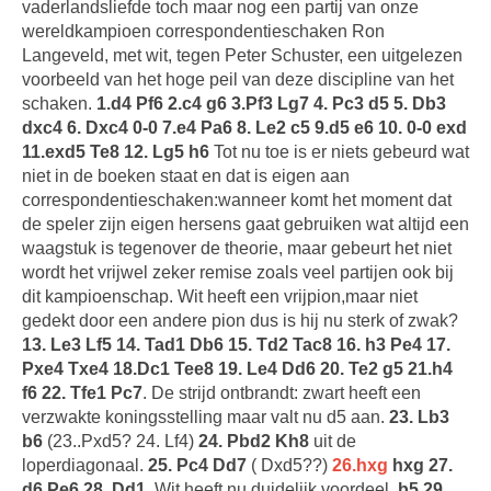
vaderlandsliefde toch maar nog een partij van onze
wereldkampioen correspondentieschaken Ron
Langeveld, met wit, tegen Peter Schuster, een uitgelezen
voorbeeld van het hoge peil van deze discipline van het
schaken.
1.d4 Pf6 2.c4 g6 3.Pf3 Lg7 4. Pc3 d5 5. Db3
dxc4 6. Dxc4 0-0 7.e4 Pa6 8. Le2 c5 9.d5 e6 10. 0-0 exd
11.exd5 Te8 12. Lg5 h6
Tot nu toe is er niets gebeurd wat
niet in de boeken staat en dat is eigen aan
correspondentieschaken:wanneer komt het moment dat
de speler zijn eigen hersens gaat gebruiken wat altijd een
waagstuk is tegenover de theorie, maar gebeurt het niet
wordt het vrijwel zeker remise zoals veel partijen ook bij
dit kampioenschap. Wit heeft een vrijpion,maar niet
gedekt door een andere pion dus is hij nu sterk of zwak?
13. Le3 Lf5 14. Tad1 Db6 15. Td2 Tac8 16. h3 Pe4 17.
Pxe4 Txe4 18.Dc1 Tee8 19. Le4 Dd6 20. Te2 g5 21.h4
f6 22. Tfe1 Pc7
. De strijd ontbrandt: zwart heeft een
verzwakte koningsstelling maar valt nu d5 aan.
23. Lb3
b6
(23..Pxd5? 24. Lf4)
24. Pbd2 Kh8
uit de
loperdiagonaal.
25. Pc4 Dd7
( Dxd5??)
26.hxg
hxg 27.
d6 Pe6 28. Dd1
. Wit heeft nu duidelijk voordeel.
b5 29.