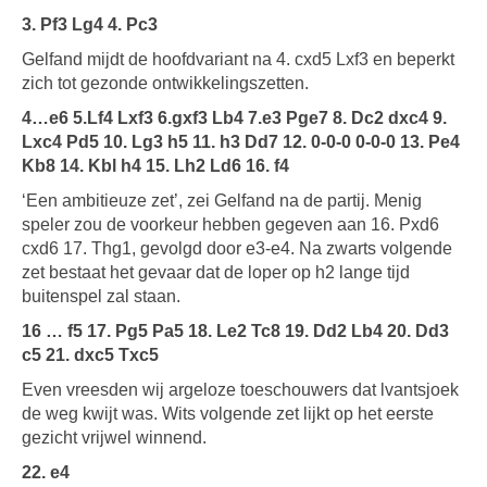
3. Pf3 Lg4 4. Pc3
Gelfand mijdt de hoofdvariant na 4. cxd5 Lxf3 en beperkt
zich tot gezonde ontwikkelingszetten.
4…e6 5.Lf4 Lxf3 6.gxf3 Lb4 7.e3 Pge7 8. Dc2 dxc4 9.
Lxc4 Pd5 10. Lg3 h5 11. h3 Dd7 12. 0-0-0 0-0-0 13. Pe4
Kb8 14. Kbl h4 15. Lh2 Ld6 16. f4
‘Een ambitieuze zet’, zei Gelfand na de partij. Menig
speler zou de voorkeur hebben gegeven aan 16. Pxd6
cxd6 17. Thg1, gevolgd door e3-e4. Na zwarts volgende
zet bestaat het gevaar dat de loper op h2 lange tijd
buitenspel zal staan.
16 … f5 17. Pg5 Pa5 18. Le2 Tc8 19. Dd2 Lb4 20. Dd3
c5 21. dxc5 Txc5
Even vreesden wij argeloze toeschouwers dat lvantsjoek
de weg kwijt was. Wits volgende zet lijkt op het eerste
gezicht vrijwel winnend.
22. e4