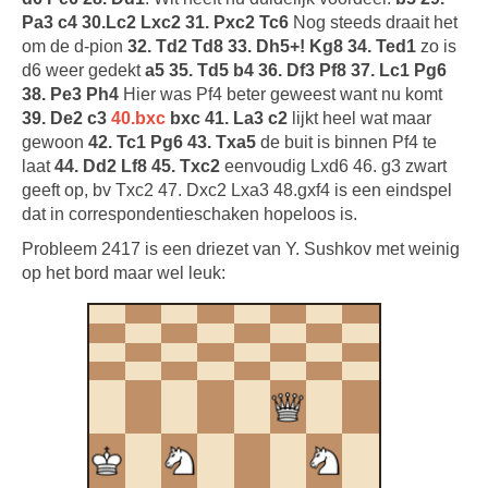
Pa3 c4 30.Lc2 Lxc2 31. Pxc2 Tc6
Nog steeds draait het
om de d-pion
32. Td2 Td8 33. Dh5+! Kg8 34. Ted1
zo is
d6 weer gedekt
a5 35. Td5 b4 36. Df3 Pf8 37. Lc1 Pg6
38. Pe3 Ph4
Hier was Pf4 beter geweest want nu komt
39. De2 c3
40.bxc
bxc 41. La3 c2
lijkt heel wat maar
gewoon
42. Tc1 Pg6 43. Txa5
de buit is binnen Pf4 te
laat
44. Dd2 Lf8 45. Txc2
eenvoudig Lxd6 46. g3 zwart
geeft op, bv Txc2 47. Dxc2 Lxa3 48.gxf4 is een eindspel
dat in correspondentieschaken hopeloos is.
Probleem 2417 is een driezet van Y. Sushkov met weinig
op het bord maar wel leuk: