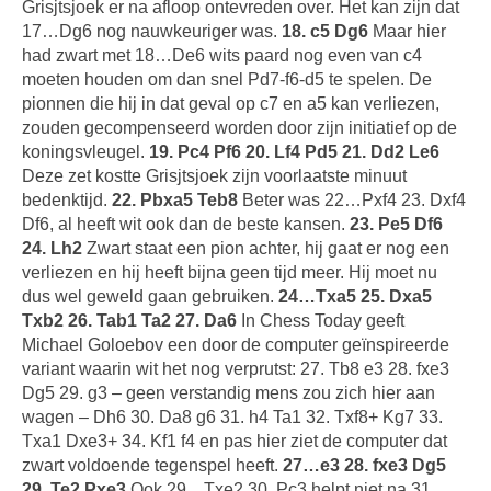
Grisjtsjoek er na afloop ontevreden over. Het kan zijn dat
17…Dg6 nog nauwkeuriger was.
18. c5 Dg6
Maar hier
had zwart met 18…De6 wits paard nog even van c4
moeten houden om dan snel Pd7-f6-d5 te spelen. De
pionnen die hij in dat geval op c7 en a5 kan verliezen,
zouden gecompenseerd worden door zijn initiatief op de
koningsvleugel.
19. Pc4 Pf6 20. Lf4 Pd5 21. Dd2 Le6
Deze zet kostte Grisjtsjoek zijn voorlaatste minuut
bedenktijd.
22. Pbxa5 Teb8
Beter was 22…Pxf4 23. Dxf4
Df6, al heeft wit ook dan de beste kansen.
23. Pe5 Df6
24. Lh2
Zwart staat een pion achter, hij gaat er nog een
verliezen en hij heeft bijna geen tijd meer. Hij moet nu
dus wel geweld gaan gebruiken.
24…Txa5 25. Dxa5
Txb2 26. Tab1 Ta2 27. Da6
In Chess Today geeft
Michael Goloebov een door de computer geïnspireerde
variant waarin wit het nog verprutst: 27. Tb8 e3 28. fxe3
Dg5 29. g3 – geen verstandig mens zou zich hier aan
wagen – Dh6 30. Da8 g6 31. h4 Ta1 32. Txf8+ Kg7 33.
Txa1 Dxe3+ 34. Kf1 f4 en pas hier ziet de computer dat
zwart voldoende tegenspel heeft.
27…e3 28. fxe3 Dg5
29. Te2 Pxe3
Ook 29…Txe2 30. Pc3 helpt niet na 31.