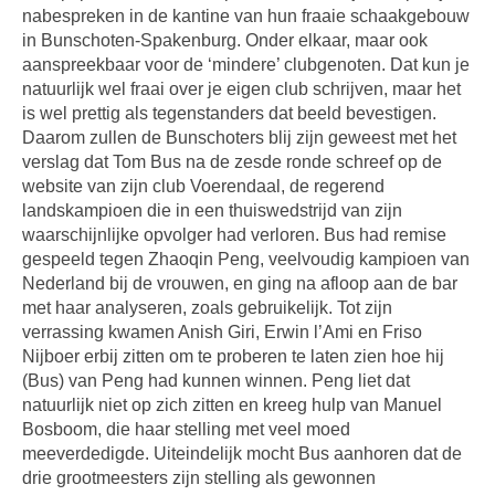
nabespreken in de kantine van hun fraaie schaakgebouw
in Bunschoten-Spakenburg. Onder elkaar, maar ook
aanspreekbaar voor de ‘mindere’ clubgenoten. Dat kun je
natuurlijk wel fraai over je eigen club schrijven, maar het
is wel prettig als tegenstanders dat beeld bevestigen.
Daarom zullen de Bunschoters blij zijn geweest met het
verslag dat Tom Bus na de zesde ronde schreef op de
website van zijn club Voerendaal, de regerend
landskampioen die in een thuiswedstrijd van zijn
waarschijnlijke opvolger had verloren. Bus had remise
gespeeld tegen Zhaoqin Peng, veelvoudig kampioen van
Nederland bij de vrouwen, en ging na afloop aan de bar
met haar analyseren, zoals gebruikelijk. Tot zijn
verrassing kwamen Anish Giri, Erwin l’Ami en Friso
Nijboer erbij zitten om te proberen te laten zien hoe hij
(Bus) van Peng had kunnen winnen. Peng liet dat
natuurlijk niet op zich zitten en kreeg hulp van Manuel
Bosboom, die haar stelling met veel moed
meeverdedigde. Uiteindelijk mocht Bus aanhoren dat de
drie grootmeesters zijn stelling als gewonnen