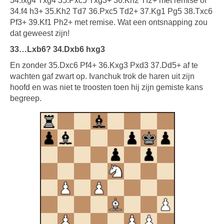
34.fxg4 Txg4 35.Pxc5 Txg3+ 36.Kh2 Tf2+ met remise of
34.f4 h3+ 35.Kh2 Td7 36.Pxc5 Td2+ 37.Kg1 Pg5 38.Txc6
Pf3+ 39.Kf1 Ph2+ met remise. Wat een ontsnapping zou
dat geweest zijn!
33…Lxb6? 34.Dxb6 hxg3
En zonder 35.Dxc6 Pf4+ 36.Kxg3 Pxd3 37.Dd5+ af te
wachten gaf zwart op. Ivanchuk trok de haren uit zijn
hoofd en was niet te troosten toen hij zijn gemiste kans
begreep.