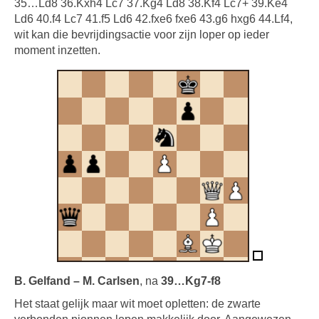
35…Ld8 36.Kxh4 Lc7 37.Kg4 Ld8 38.Kf4 Lc7+ 39.Ke4
Ld6 40.f4 Lc7 41.f5 Ld6 42.fxe6 fxe6 43.g6 hxg6 44.Lf4,
wit kan die bevrijdingsactie voor zijn loper op ieder
moment inzetten.
B. Gelfand – M. Carlsen
, na
39…Kg7-f8
Het staat gelijk maar wit moet opletten: de zwarte