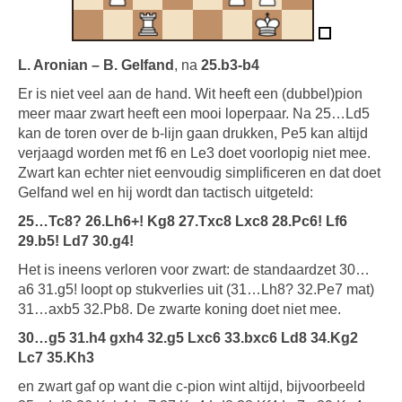
L. Aronian – B. Gelfand
, na
25.b3-b4
Er is niet veel aan de hand. Wit heeft een (dubbel)pion
meer maar zwart heeft een mooi loperpaar. Na 25…Ld5
kan de toren over de b-lijn gaan drukken, Pe5 kan altijd
verjaagd worden met f6 en Le3 doet voorlopig niet mee.
Zwart kan echter niet eenvoudig simplificeren en dat doet
Gelfand wel en hij wordt dan tactisch uitgeteld:
25…Tc8? 26.Lh6+! Kg8 27.Txc8 Lxc8 28.Pc6! Lf6
29.b5! Ld7 30.g4!
Het is ineens verloren voor zwart: de standaardzet 30…
a6 31.g5! loopt op stukverlies uit (31…Lh8? 32.Pe7 mat)
31…axb5 32.Pb8. De zwarte koning doet niet mee.
30…g5 31.h4 gxh4 32.g5 Lxc6 33.bxc6 Ld8 34.Kg2
Lc7 35.Kh3
en zwart gaf op want die c-pion wint altijd, bijvoorbeeld