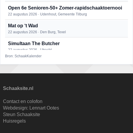
Open 6e Senioren-50+ Zomer-rapidschaaktoernooi
22 augustus 2026 · Udenhout, Gemeente Tilburg
Mat op ‘t Wad
22 augustus 2026 · Den Burg, Texel
Simultaan The Butcher
22 augustus 2026 · Utrecht
Bron: SchaakKalender
2e Utrechts kroegloperstoernooi
23 augustus 2026 · Utrecht
Open Eemlandtoernooi 2026
25 augustus 2026 · Bunschoten-Spakenburg
Schaaksite.nl
DSC Girls Night
Contact en colofon
27 augustus 2026 · Delft
Webdesign:
Lennart Ootes
Steun Schaaksite
KC Open
Huisregels
28 augustus 2026 · Haarlem
Nazomervierkampentoernooi 2026