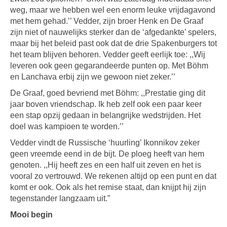
weg, maar we hebben wel een enorm leuke vrijdagavond
met hem gehad.’’ Vedder, zijn broer Henk en De Graaf
zijn niet of nauwelijks sterker dan de ‘afgedankte’ spelers,
maar bij het beleid past ook dat de drie Spakenburgers tot
het team blijven behoren. Vedder geeft eerlijk toe: ,,Wij
leveren ook geen gegarandeerde punten op. Met Böhm
en Lanchava erbij zijn we gewoon niet zeker.’’
De Graaf, goed bevriend met Böhm: ,,Prestatie ging dit
jaar boven vriendschap. Ik heb zelf ook een paar keer
een stap opzij gedaan in belangrijke wedstrijden. Het
doel was kampioen te worden.’’
Vedder vindt de Russische ‘huurling’ Ikonnikov zeker
geen vreemde eend in de bijt. De ploeg heeft van hem
genoten. ,,Hij heeft zes en een half uit zeven en het is
vooral zo vertrouwd. We rekenen altijd op een punt en dat
komt er ook. Ook als het remise staat, dan knijpt hij zijn
tegenstander langzaam uit.”
Mooi begin