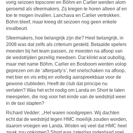
vorig seizoen topscorer en Böhm en Carlier werden alom
geroemd als sfeermakers. Zij kregen te horen alleen af en
toe te mogen invallen. Lanchava en Carlier vertrokken.
Böhm bleef, maar kreeg dit seizoen nog geen enkele
invalbeurt.
Sfeermakers, hoe belangrijk zijn die? Heel belangrijk, in
2008 was dat zelfs als criterium gesteld. Betaalde spelers
moesten bij het team passen, ze moesten na afloop van
de wedstrijden gezellig meedoen. Dat klinkt wat oubollig,
maar met name Böhm, Carlier en Bosboom werden volop
geprezen om de ‘afterparty’s’, het snelschaken na afloop,
met bier en vis erbij en volledig aanspreekbaar voor de
gewone clubleden. Heeft de club dat principe nu
verlaten? Was het echt nodig om Landa en Short te laten
meespelen, die nog voor het einde van de wedstrijd weer
in de taxi stapten?
Richard Vedder: ,,Het waren noodgrepen. Wij dachten
echt dat de wedstrijd tegen HMC moeilijk zouden worden,
daarom vroegen we Landa. Wisten wij veel dat HMC heel
zwak zou opkomen? Short was zaterdag inderdaad snel