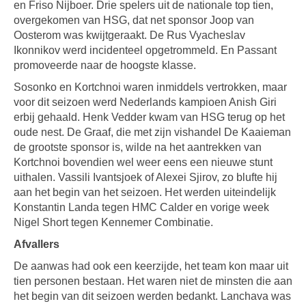
en Friso Nijboer. Drie spelers uit de nationale top tien,
overgekomen van HSG, dat net sponsor Joop van
Oosterom was kwijtgeraakt. De Rus Vyacheslav
Ikonnikov werd incidenteel opgetrommeld. En Passant
promoveerde naar de hoogste klasse.
Sosonko en Kortchnoi waren inmiddels vertrokken, maar
voor dit seizoen werd Nederlands kampioen Anish Giri
erbij gehaald. Henk Vedder kwam van HSG terug op het
oude nest. De Graaf, die met zijn vishandel De Kaaieman
de grootste sponsor is, wilde na het aantrekken van
Kortchnoi bovendien wel weer eens een nieuwe stunt
uithalen. Vassili Ivantsjoek of Alexei Sjirov, zo blufte hij
aan het begin van het seizoen. Het werden uiteindelijk
Konstantin Landa tegen HMC Calder en vorige week
Nigel Short tegen Kennemer Combinatie.
Afvallers
De aanwas had ook een keerzijde, het team kon maar uit
tien personen bestaan. Het waren niet de minsten die aan
het begin van dit seizoen werden bedankt. Lanchava was