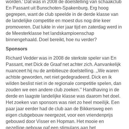
worden.’ Dat was in 2008 de doelstelling van schaakclub
En Passant uit Bunschoten-Spakenburg. Erg hoog
gegrepen, want de club speelde in de derde klasse van
de landelijke competitie en moest dus nog drie keer
promoveren. Dat lukte in vier jaar tijd en zaterdag werd in
de Meesterklasse het landskampioenschap
binnengehaald. Doel bereikt, hoe nu verder?
Sponsors
Richard Vedder was in 2008 de sterkste speler van En
Passant, met Dick de Graaf net achter zich. Aanvankelijk
nuanceert hij nu de ambitieuze doelstelling. ,,We waren
achtste geworden, net niet gedegradeerd. Dick en ik
wilden beslist niet in de regionale competitie spelen, dan
zouden we een andere club zoeken.’’ Handhaving in de
derde en laagste landelijke klasse was daarom het doel.
Het zoeken van sponsors was niet zo heel moeilijk. Een
paar jaar eerder had de club aan de Bikkersweg een
eigen clubgebouw neergezet, voor een vriendenprijs
gebouwd door Visser en Hopman. Het mooie en
gezellige gebouw gaf een stimulans aan het