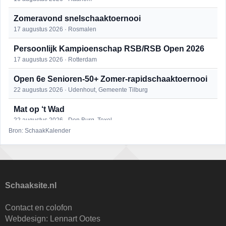
Zomeravond snelschaaktoernooi
17 augustus 2026 · Rosmalen
Persoonlijk Kampioenschap RSB/RSB Open 2026
17 augustus 2026 · Rotterdam
Open 6e Senioren-50+ Zomer-rapidschaaktoernooi
22 augustus 2026 · Udenhout, Gemeente Tilburg
Mat op ‘t Wad
22 augustus 2026 · Den Burg, Texel
Bron: SchaakKalender
Simultaan The Butcher
22 augustus 2026 · Utrecht
2e Utrechts kroegloperstoernooi
23 augustus 2026 · Utrecht
Schaaksite.nl
Open Eemlandtoernooi 2026
Contact en colofon
25 augustus 2026 · Bunschoten-Spakenburg
Webdesign:
Lennart Ootes