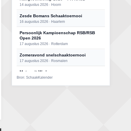
14 augustus 2026 · Hoorn
Zesde Bomans Schaaktoernooi
16 augustus 2026 · Haarlem
Persoonlijk Kampioenschap RSB/RSB
Open 2026
17 augustus 2026 · Rotterdam
Zomeravond snelschaaktoernooi
17 augustus 2026 · Rosmalen
Mat op ‘t Wad
Bron: SchaakKalender
22 augustus 2026 · Den Burg, Texel
Open 6e Senioren-50+ Zomer-
rapidschaaktoernooi
22 augustus 2026 · Udenhout, Gemeente Tilburg
Simultaan The Butcher
22 augustus 2026 · Utrecht
2e Utrechts kroegloperstoernooi