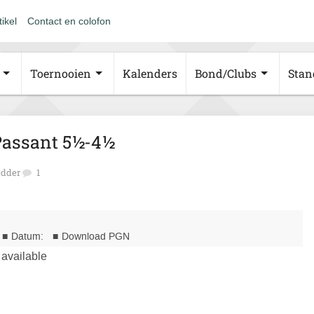
tikel
Contact en colofon
Toernooien
Kalenders
Bond/Clubs
Stan
 Passant 5½-4½
edder
1