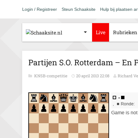
Login / Registreer
Steun Schaaksite
Hulp bij plaatsen ar
Live
Rubrieken
Partijen S.O. Rotterdam – En
KNSB-competitie
20 april 2013 22:08
Richard V