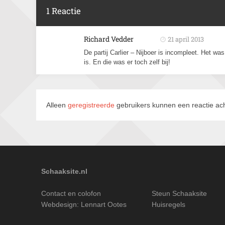
1 Reactie
Richard Vedder
21 april 2013
De partij Carlier – Nijboer is incompleet. Het wa
is. En die was er toch zelf bij!
Alleen
geregistreerde
gebruikers kunnen een reactie ach
Schaaksite.nl
Contact en colofon
Steun Schaaksite
Webdesign:
Lennart Ootes
Huisregels